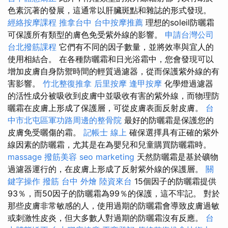
色素沉著的發展，這通常以肝臟斑點和雜誌的形式發現。
經絡按摩課程
推拿台中
台中按摩推薦
理想的soleil防曬霜
可保護所有類型的膚色免受紫外線的影響。
申請台灣公司
台北撥筋課程
它們有不同的因子數量，並將效率與宜人的
使用相結合。 在各種防曬霜和日光浴霜中，您會發現可以
增加皮膚自身防禦時間的輕質過濾器，從而保護紫外線的有
害影響。
竹北整復推拿
后里按摩
逢甲按摩
化學燈過濾器
的活性成分被吸收到皮膚中並吸收有害的紫外線，而物理防
曬霜在皮膚上形成了保護層，可從皮膚表面反射皮膚。
台
中市北屯區軍功路周邊的整骨院
最好的防曬霜是保護您的
皮膚免受曬傷的霜。
記帳士 線上
確保選擇具有正確的紫外
線因素的防曬霜，尤其是在為嬰兒和兒童購買防曬霜時。
massage
撥筋美容
seo marketing
天然防曬霜是基於礦物
過濾器運行的，在皮膚上形成了反射紫外線的保護層。
關
鍵字操作
撥筋
台中 外燴
陸資來台
15個因子的防曬霜提供
93％，而50因子的防曬霜為99％的保護，這不牢記。 對於
那些皮膚非常敏感的人，使用過期的防曬霜會導致皮膚過敏
或刺激性皮炎，但大多數人對過期的防曬霜沒有反應。
台