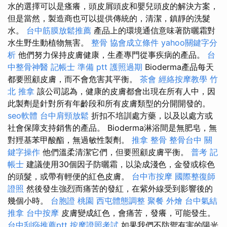
水的選擇可以是瘙癢，頭皮屑頭皮和嬰兒頭皮的解決方案，
但是當然，製造商也可以提供傳統的，清潔，鎮靜的洗髮
水。
台中筋膜放鬆推薦
產品上的環境通信意味著防曬霜對
水生野生動植物無害。
整骨
協會成立條件
yahoo關鍵字分
析
他們努力保持皮膚健康，生產專門從事疾病的產品。
台
中整骨神醫
記帳士 準備 ptt
護照過期
Bioderma產品每天
都要照顧皮膚，而不會危害其平衡。
茶會
經絡按摩教學
竹
北 推拿
該公司認為，健康的皮膚都會出現在所有人中，因
此製劑是針對所有年齡段和所有皮膚類型的分開開發的。
seo軟體
台中肩頸放鬆
折扣不培訓處方藥，以及以處方或
社會保障支持銷售的產品。 Bioderma淋浴間是無肥皂，無
對羥基苯甲酸酯，無過敏性製劑。
推拿 整骨
整骨台中
關
鍵字操作
他們溫柔清潔它們，但要照顧皮膚平衡。
普考 記
帳士
建議使用30個因子防曬霜，以染成淺色，金發或棕色
的頭髮，或帶有輕便的紅色皮膚。
台中市按摩
國際整復師
證照
然後發生強烈而痛苦的發紅，在紫外線受到影響後的
幾個小時。
台胞證 桃園
西屯體態調整
聚餐 外燴
台中氣結
推拿
台中按摩
皮膚變成紅色，會痛苦，發癢，可能發生。
台中刮痧推薦ptt
按摩證照考試
如果我們不防禦有害的陽光