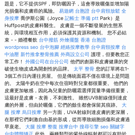
題是，它不提供SPF，即防曬因子，這會導致曬傷並增加陽
光損傷和皮膚癌的風險。
易遊網 台胞證
台中肩頸放鬆
全
身按摩
喬伊斯公園（Joyce
記帳士 準備 ptt
Park）是
Huffpost的皮膚科醫生。 皮膚是一個不斷發展的生態系
統，與環境相互作用，必須保護其資源和機制。 您不必結
束 - - 婚禮餐飲
台中撥筋
外燴擺盤
香港 台胞證
wordpress seo
台中泡腳
經絡按摩教學
台中肩頸按摩
台
中油壓
新竹推拿整骨推薦
外商設立公司
護理，但要教您正
常工作！
外國公司在台分公司
他們的創新和皮膚健康的突
破使生物皮成為開創性的品牌。
太平 整骨
您的訂單將在1-
3個工作日內運往房屋。 但是傳統面霜不僅在環境上是問題
的。 太陽牛奶在空中每次住宿時對兒童都很重要。 他們的
皮膚更加敏感，因此為兒童的防曬霜選擇質量準備很重要，
這最好是皮膚 - 友善，不刺激性。 雖然UVB射線僅到達皮
膚的外層，但由於曬傷，它們的餘生都會保留其痕跡。
大
腿 按摩
烏日按摩
另一方面，UVA射線到達皮膚的更深層，
在那裡它們刺激自由基的形成，從而導致細胞損傷和皮膚過
早衰老。
大腿 按摩
整復
按摩台中
搜尋引擎
seo 關鍵字
台中體態矯正
此外，兩種類型的紫外線輻射都可以有助於