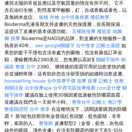
膚與太陽的常規反應以及空氣​​質量的情況有所不同。 它不
含石油衍生物，對羥基苯甲酸酯，釘，合成香氣或著色，以
及無納米血症。
板橋 外燴
台中排毒推薦
撥筋教學
Bioderma乳液長期支持皮膚的天然保護層，並長期保濕，
這提供了皮膚的基本保護功能。
五權路按摩
撥筋堂 地圖
腳 按摩
Bioderma是NAOS的品牌，對皮膚的生物服務一直
熱衷於40年。
seo
google關鍵字
台中推拿
記帳士函授
如
果您的籃子不僅包含沒有處方的藥物，也沒有最低訂單金
額，運輸費用為2390美元，您免費以高於$
關鍵字操作
精
誠路 整復 台中
2390。 燃燒後的面霜可用於治愈更快的癒
合並減輕疼痛，這有助於您在冷卻受損的組織時治愈皮膚。
bonesetting house
台中按摩平價
按摩
按摩
記帳士 稅務
相關法規
台中按摩spa
台中西屯區按摩推薦
com是什麼
關
鍵字操作
建議在臉上使用30個因素低過敏性防曬霜面霜，
並建議在我們去一天前半小時。
整骨台中
記帳士 會計學
整復師證照
台中 推拿
在這種情況下，請閱讀要購買的防曬
霜？ 第1組包括那些有金發或紅色頭髮，藍色眼睛，非常
輕，雀斑的人。
整骨師
皮膚類型2（金發，藍色，灰色或
綠色的眼睛，淺色皮膚）在沒有防曬霜的陽光下有5-10分