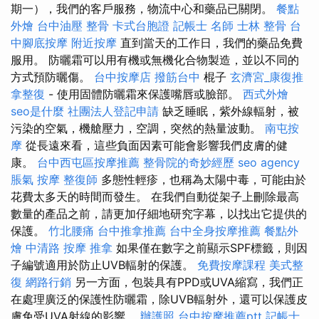
期一），我們的客戶服務，物流中心和藥品已關閉。
餐點
外燴
台中油壓
整骨
卡式台胞證
記帳士 名師
士林 整骨
台
中腳底按摩
附近按摩
直到當天的工作日，我們的藥品免費
服用。 防曬霜可以用有機或無機化合物製造，並以不同的
方式預防曬傷。
台中按摩店
撥筋台中
棍子
玄濟宮_康復推
拿整復
- 使用固體防曬霜來保護嘴唇或臉部。
西式外燴
seo是什麼
社團法人登記申請
缺乏睡眠，紫外線輻射，被
污染的空氣，機艙壓力，空調，突然的熱量波動。
南屯按
摩
從長遠來看，這些負面因素可能會影響我們皮膚的健
康。
台中西屯區按摩推薦
整骨院的奇妙經歷
seo agency
脹氣 按摩
整復師
多態性輕疹，也稱為太陽中毒，可能由於
花費太多天的時間而發生。 在我們自動從架子上刪除最高
數量的產品之前，請更加仔細地研究字幕，以找出它提供的
保護。
竹北腰痛
台中推拿推薦
台中全身按摩推薦
餐點外
燴
中清路 按摩
推拿
如果僅在數字之前顯示SPF標籤，則因
子編號適用於防止UVB輻射的保護。
免費按摩課程
美式整
復
網路行銷
另一方面，包裝具有PPD或UVA縮寫，我們正
在處理廣泛的保護性防曬霜，除UVB輻射外，還可以保護皮
膚免受UVA射線的影響。
辦護照
台中按摩推薦ptt
記帳士