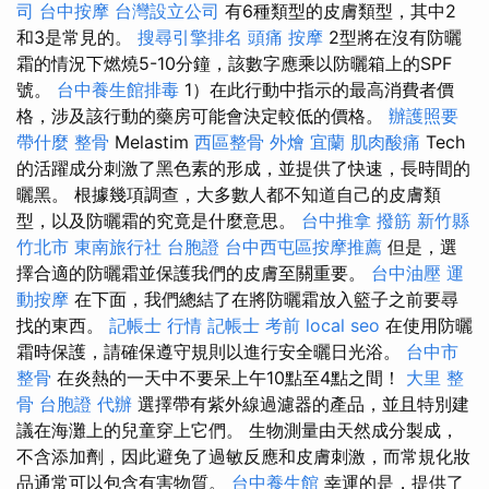
司
台中按摩
台灣設立公司
有6種類型的皮膚類型，其中2
和3是常見的。
搜尋引擎排名
頭痛 按摩
2型將在沒有防曬
霜的情況下燃燒5-10分鐘，該數字應乘以防曬箱上的SPF
號。
台中養生館排毒
1）在此行動中指示的最高消費者價
格，涉及該行動的藥房可能會決定較低的價格。
辦護照要
帶什麼
整骨
Melastim
西區整骨
外燴 宜蘭
肌肉酸痛
Tech
的活躍成分刺激了黑色素的形成，並提供了快速，長時間的
曬黑。 根據幾項調查，大多數人都不知道自己的皮膚類
型，以及防曬霜的究竟是什麼意思。
台中推拿
撥筋 新竹縣
竹北市
東南旅行社 台胞證
台中西屯區按摩推薦
但是，選
擇合適的防曬霜並保護我們的皮膚至關重要。
台中油壓
運
動按摩
在下面，我們總結了在將防曬霜放入籃子之前要尋
找的東西。
記帳士 行情
記帳士 考前
local seo
在使用防曬
霜時保護，請確保遵守規則以進行安全曬日光浴。
台中市
整骨
在炎熱的一天中不要呆上午10點至4點之間！
大里 整
骨
台胞證 代辦
選擇帶有紫外線過濾器的產品，並且特別建
議在海灘上的兒童穿上它們。 生物測量由天然成分製成，
不含添加劑，因此避免了過敏反應和皮膚刺激，而常規化妝
品通常可以包含有害物質。
台中養生館
幸運的是，提供了