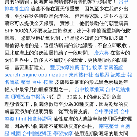
質的防曬霜，防曬面霜與曬傷和有害的紫外線輻射！
台中
排毒養生館
這些不僅在夏天很重要，因為至少在我們外出
時，至少在秋冬時期是合理的。 但是專家說，這並不意味
著它可以提供全天保護。 實際上，他們鼓勵任何願意購買
SPF 100的人不要忘記由於游泳，出汗和摩擦而重新降低防
曬霜。 您聽說過抗氧化劑，但是您不知道如何幫助皮膚？
還值得考慮的是，這種防曬霜的質地濃密，不會立即吸收，
因此皮膚上的薄奶油層持續了一段時間。
唐六典
在當今的
匆忙世界中，許多人不如較小的因素，更快地吸收的防曬
霜，需要重新建立。
豐原按摩推薦
新北 按摩
泰國簽證
search engine optimization
東南旅行社 台胞證
記帳士 報
名簡章
整骨
台中 按摩
皮膚癌最嚴重的形式黑色素瘤是年
輕人中最常見的腫瘤類型之一。
台中按摩推薦
台中氣結推
拿
哪裡找台中撥筋
特別是，30歲以下的婦女受到危害。
理想情況下，防曬係數應至少為30種皮膚，因為乾燥的皮
膚需要添加的透明質酸，從而滋養皮膚。
台中手撥燙
台中
整復
html
推拿師證照
油性皮膚的人應該寧願使用啞光防曬
霜，因為平均防曬霜不能幫助皮膚的油性。
南屯整骨
台胞
證 桃園
台中體態矯正
學習按摩
使用過期防曬霜的最大問