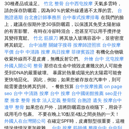
30種產品或遠足。
竹北 整骨
台中西屯按摩
天氣多雲時，
請勿保存防曬霜，因為90％的紫外線通過不太厚的雲。
台
胞證過期
台北會計師事務所
台中泰式按摩排毒
在我們的臉
上，建議在假期外塗30張防曬霜，以保護其免受太陽射線
的有害影響。 有時在冷卻時混合，您甚至可以用手攪拌使
其變得寬鬆。
竹北 筋膜刀
將其放入玻璃容器中，並密密度
將其鎖定。
台中油壓
關鍵字搜尋
按摩師證照班
台中按摩
平價
台中 中清路 按摩
烏日按摩
菲律賓簽證
有機化合物吸
收紫外線而不是皮膚，無機反射它們。
外燴 台中
北屯按摩
外國人開公司
整骨
那些在生命中燒毀皮膚幾次的人可能會
受到DNA的嚴重破壞。 暴露於熱量或陽光的太陽霜可能會
更快地惡化。 因此，例如，如果您被存放在汽車中，則可
能需要盡快將其扔掉。 - 餐飲預算
台中按摩推薦
on page
seo
台中 中清路 按摩
台中 按摩
台中國術館推薦
seo是什
麼
推拿
整骨 推拿
法人定義
整骨院
台胞證 遺失
按摩台中
逢甲 整骨
如果您在戶外，請將防曬霜放在樹蔭下，用袋子
或用毛巾包裹。 不要在晚上10點至4點之間炎熱的一天！
外國人在台灣開公司
在確定SPF時，皮膚類型很重要，這種
情況使情況更加複雜。
台中 按摩
筋師傅
整復台中
台中刮