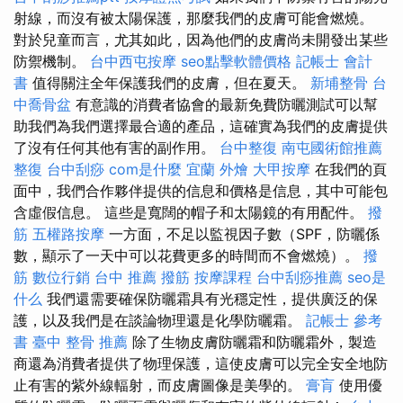
射線，而沒有被太陽保護，那麼我們的皮膚可能會燃燒。
對於兒童而言，尤其如此，因為他們的皮膚尚未開發出某些
防禦機制。
台中西屯按摩
seo點擊軟體價格
記帳士 會計
書
值得關注全年保護我們的皮膚，但在夏天。
新埔整骨
台
中喬骨盆
有意識的消費者協會的最新免費防曬測試可以幫
助我們為我們選擇最合適的產品，這確實為我們的皮膚提供
了沒有任何其他有害的副作用。
台中整復
南屯國術館推薦
整復
台中刮痧
com是什麼
宜蘭 外燴
大甲按摩
在我們的頁
面中，我們合作夥伴提供的信息和價格是信息，其中可能包
含虛假信息。 這些是寬闊的帽子和太陽鏡的有用配件。
撥
筋
五權路按摩
一方面，不足以監視因子數（SPF，防曬係
數，顯示了一天中可以花費更多的時間而不會燃燒）。
撥
筋
數位行銷
台中 推薦 撥筋
按摩課程
台中刮痧推薦
seo是
什么
我們還需要確保防曬霜具有光穩定性，提供廣泛的保
護，以及我們是在談論物理還是化學防曬霜。
記帳士 參考
書
臺中 整骨 推薦
除了生物皮膚防曬霜和防曬霜外，製造
商還為消費者提供了物理保護，這使皮膚可以完全安全地防
止有害的紫外線輻射，而皮膚圖像是美學的。
膏肓
使用優