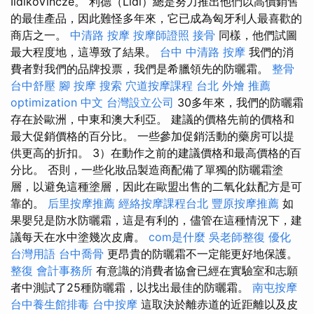
IldikóVincze。 利德（Lidl）總是努力推出他們以高價銷售
的最佳產品，因此難怪多年來，它已成為匈牙利人最喜歡的
商店之一。
中清路 按摩
按摩師證照
接骨
同樣，他們試圖
最大程度地，這導致了結果。
台中 中清路 按摩
我們的消
費者對我們的品牌投票，我們是希臘領先的防曬霜。
整骨
台中舒壓
腳 按摩
搜索
穴道按摩課程
台北 外燴 推薦
optimization 中文
台灣設立公司
30多年來，我們的防曬霜
存在於歐洲，中東和澳大利亞。 建議的價格先前的價格和
最大促銷價格的百分比。 一些參加促銷活動的藥房可以提
供更高的折扣。 3）在動作之前的建議價格和最高價格的百
分比。 否則，一些化妝品製造商配備了單獨的防曬霜塗
層，以避免這種塗層，因此在歐盟出售的二氧化鈦配方是可
靠的。
后里按摩推薦
經絡按摩課程台北
豐原按摩推薦
如
果嬰兒是防水防曬霜，這是有利的，儘管在這種情況下，建
議每天在水中塗幾次皮膚。
com是什麼
吳老師整復
優化
台灣用語
台中喬骨
更昂貴的防曬霜不一定能更好地保護。
整復
會計事務所
有意識的消費者協會已經在實驗室和志願
者中測試了25種防曬霜，以找出最佳的防曬霜。
南屯按摩
台中養生館排毒
台中按摩
這取決於離赤道的近距離以及皮