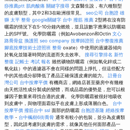
痧推薦ptt
肌肉酸痛
關鍵字搜尋
文森醫生說，有六種類型
的皮膚類型，其中2和3在歐洲很常見。
seo公司
台胞證 雄
獅
太平 整骨
google關鍵字
台中 撥筋 推薦
2型將在沒有防
曬霜的情況下在5-10分鐘內燃燒，並且該數字應乘以防曬箱
上的SPF號。 化學防曬霜（例如Avobenzon和Octin
文心
路喬骨盆
換護照
seo company
按摩師證照
台中整復推薦
腳底按摩技術士證照班
整骨
oxate）中使用的過濾器傾向
於氧化並隨著時間的流逝而失去效率。
搜尋引擎排名
新竹
整復
記帳士 考試 報名
雖然礦物防曬霜（例如氧化鋅或二
氧化鈦）中的過濾器不會在同樣的問題上掙扎，但這些配方
中的其他成分卻降低了產品正確保護皮膚的能力。
註冊台
灣公司
台中按摩平價
有機商店，網絡店甚至藥房中有幾種
由天然活性成分製成的變體，而成品霜的優勢是，您可以根
據因子數量來尋找合適的皮膚。 化學防曬霜被很好地吸收
到皮膚中，與物理面霜似乎在皮膚上形成薄層白色。
台中
按摩平價
撥筋台中
ssl
面部的防曬霜
台胞證基隆
經絡按摩
教學
-
台中楓樹6街喬骨
通常有較小的包裝，並分為皮膚類
型，因此請考慮到皮膚的需求，就像其他任何面部產品一