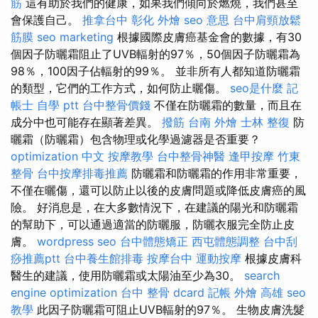
筋
這有助於我們的健康，如果我們傾向於燃燒，我們甚至
會保護自己。
推拿台中
彰化 外燴
seo 意思
台中肩頸放鬆
筋膜
seo marketing
根據國際皮膚癌基金會的數據，有30
個因子防曬霜阻止了UVB輻射的97％，50個因子防曬霜為
98％，100因子佔輻射的99％。 並非所有人都知道防曬霜
的類型，它們的工作方式，如何防止曬傷。
seo是什麼
記
帳士 自學 ptt
台中整骨價錢
不僅在防曬霜的數量，而且在
成分中也可能存在顯著差異。
撥筋
台南 外燴
士林 整復
防
曬霜（防曬霜）包含物理或化學過濾器是否重要？
optimization 中文
按摩教學
台中整骨神醫
逢甲按摩
竹東
整骨
台中按摩排毒推薦
防曬霜和防曬霜的作用非常重要，
不僅在曬傷，還可以防止以後的皮膚問題或降低皮膚癌的風
險。 好消息是，在大多數情況下，在建議的陽光和防曬霜
的幫助下，可以通過適當的防曬服，防曬衣服完全防止皮
膚。
wordpress seo
台中體態矯正
西屯體態調整
台中刮
痧推薦ptt
台中養生館排毒
按摩台中
運動按摩
根據皮膚科
醫生的建議，使用防曬霜或太陽油至少為30。
search
engine optimization
台中 整骨 dcard
記帳
外燴 高雄
seo
教學
此因子防曬霜可阻止UVB輻射的97％。 生物皮膚洗髮