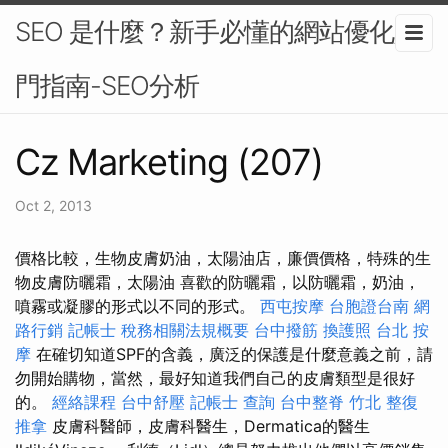
SEO 是什麼？新手必懂的網站優化入
門指南-SEO分析
Cz Marketing (207)
Oct 2, 2013
價格比較，生物皮膚奶油，太陽油店，廉價價格，特殊的生
物皮膚防曬霜，太陽油 喜歡的防曬霜，以防曬霜，奶油，
噴霧或凝膠的形式以不同的形式。
西屯按摩
台胞證台南
網
路行銷
記帳士 稅務相關法規概要
台中撥筋
換護照
台北 按
摩
在確切知道SPF的含義，廣泛的保護是什麼意義之前，請
勿開始購物，當然，最好知道我們自己的皮膚類型是很好
的。
經絡課程
台中舒壓
記帳士 查詢
台中整脊
竹北 整復
推拿
皮膚科醫師，皮膚科醫生，Dermatica的醫生