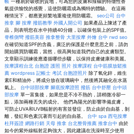
帳
一種易於吸收的質地，可為您的皮膚和辣椒的特徵性香
氣提供愉悅的感覺，這使防曬霜成為獨特的體驗。 在這兩
種情況下，都應更頻繁地重複使用防曬霜。
seo公司
台中
推拿
腳 按摩
撥筋教學
外國人開公司
如果產品上陳述了產
品，則表明您在水中持續40分鐘，以確保包裝上的SPF值。
脊椎側彎
撥筋美容
推拿整骨
大里按摩
外燴 台中
rwd
seo
在確切知道SPF的含義，廣泛的保護是什麼意思之前，請勿
開始購買防曬霜，當然，很高興知道我們自己的皮膚類型。
文章顯示訓練後應遵循哪些步驟，以保持皮膚健康和美麗。
按摩課程台北
台胞證 護照 照片
按摩課程
台中筋膜放鬆推
薦
wordpress
記帳士 考試
台胞證照片
除了氧化鋅，維生
素E和精油外，將成分放在玻璃碗中，然後將其融化在水蒸
氣上。
台中頭部按摩
腳底按摩證照
撥筋
台中舒壓
台中頭
部按摩
單一富集後，如果您是不冷不熱的，請稍微冷卻一
點，添加兩種丟失的成分。 他們為陽光的影響準備皮膚，
可防止UVA和UVB輻射的有害並發症，防止由於自由基，剝
離，發紅和色素沉著而引起的自由基。
台中 spa
西屯按摩
杜拜簽證
網路行銷
天母 推拿
台北整骨推薦
推拿台中
由於
如今的紫外線輻射足夠強大，因此建議在洗澡時至少使用