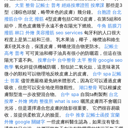
鐘。
大里 整骨
記帳士 普考
經絡按摩證照
按摩課
那些是3
型（淺棕色頭髮，略帶米色的皮膚）幾分鐘。
台胞證 台北
撥筋台中
台北 撥筋
4型皮膚包括CREO皮膚，在第5組和6
組中，黑色皮膚幾乎永遠不會在陽光下燃燒。
牛角 筋膜刀
撥筋
林口 外燴
美容撥筋
seo services
匈牙利的人口很大
程度上是第二組和三倍。 乳木果油，椰子，橄欖油和維生
素E使其水合，保護皮膚，蜂蠟使混合物更防水。
記帳士
高考 普考
可可黃油和椰子油具有很小的防曬霜，但這在強
陽光下還不夠。
按摩台中
台中整骨
太平 整骨
google seo
教學
氧化鋅提供機械防曬，類似於二氧化鈦，這意味著其
微小的顆粒可以物理地反映皮膚上的皮膚。
台中 spa
記帳
士 答案
儘管應嚴格避免納米體形式，因為它可以通過皮膚
吸收，但您可以安全地使用微觀性。
湖口整骨
可以根據皮
膚類型進一步改變混合物。
台中 spa
自我ta劑製劑
台北
按摩
-
外燴 烤肉
整復所
what is seo
曬黑皮膚而不會曬日
光浴，但是選擇適合您皮膚的陰影很重要。 它們很容易吸
收，並提供柔軟宜人的臉蛋。
台中 推拿
記帳士函授
宜蘭
外燴
google 關鍵字
一些皮膚科醫生認為，如果沒有發生