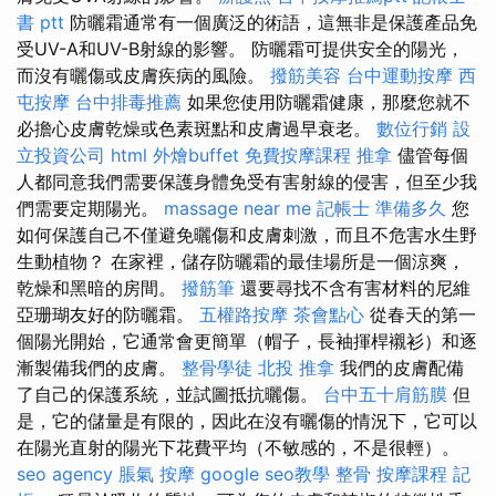
書 ptt
防曬霜通常有一個廣泛的術語，這無非是保護產品免
受UV-A和UV-B射線的影響。 防曬霜可提供安全的陽光，
而沒有曬傷或皮​​膚疾病的風險。
撥筋美容
台中運動按摩
西
屯按摩
台中排毒推薦
如果您使用防曬霜健康，那麼您就不
必擔心皮膚乾燥或色素斑點和皮膚過早衰老。
數位行銷
設
立投資公司
html
外燴buffet
免費按摩課程
推拿
儘管每個
人都同意我們需要保護身體免受有害射線的侵害，但至少我
們需要定期陽光。
massage near me
記帳士 準備多久
您
如何保護自己不僅避免曬傷和皮膚刺激，而且不危害水生野
生動植物？ 在家裡，儲存防曬霜的最佳場所是一個涼爽，
乾燥和黑暗的房間。
撥筋筆
還要尋找不含有害材料的尼維
亞珊瑚友好的防曬霜。
五權路按摩
茶會點心
從春天的第一
個陽光開始，它通常會更簡單（帽子，長袖揮桿襯衫）和逐
漸製備我們的皮膚。
整骨學徒
北投 推拿
我們的皮膚配備
了自己的保護系統，並試圖抵抗曬傷。
台中五十肩筋膜
但
是，它的儲量是有限的，因此在沒有曬傷的情況下，它可以
在陽光直射的陽光下花費平均（不敏感的，不是很輕）。
seo agency
脹氣 按摩
google seo教學
整骨
按摩課程
記