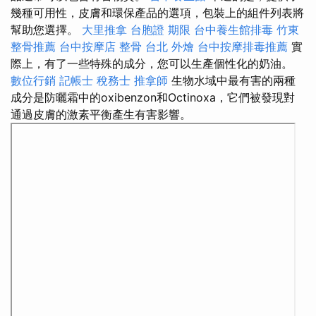
幾種可用性，皮膚和環保產品的選項，包裝上的組件列表將
幫助您選擇。
大里推拿
台胞證 期限
台中養生館排毒
竹東
整骨推薦
台中按摩店
整骨
台北 外燴
台中按摩排毒推薦
實
際上，有了一些特殊的成分，您可以生產個性化的奶油。
數位行銷
記帳士 稅務士
推拿師
生物水域中最有害的兩種
成分是防曬霜中的oxibenzon和Octinoxa，它們被發現對
通過皮膚的激素平衡產生有害影響。