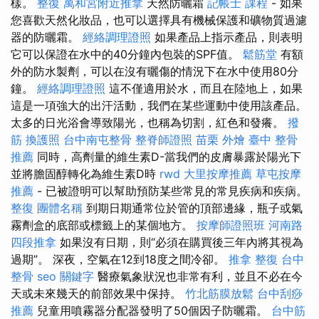
樣。
整復
萬和宮附近推拿
天然防曬霜
記帳士 課程
- 如果
您喜歡天然化妝品，也可以選擇具有機械保護和礦物質過濾
器的防曬霜。
經絡調理證照
如果產品上指示產品，則表明
它可以保證在水中的40分鐘內包裝的SPF值。
鬆筋堂
有額
外的防水製劑，可以在沒有曬傷的情況下在水中使用80分
鐘。
經絡調理證照
這不僅適用於水，而且在陸地上，如果
這是一項強大的出汗活動，我們在某些運動中使用該產品。
太多的日光浴會導致陽光，也稱為切割，紅色和發癢。
撥
筋
換護照
台中南屯整骨
整脊師證照
苗栗 外燴
臺中 整骨
推薦
同時，高劑量的維生素D-當我們的皮膚暴露於陽光下
並將膽固醇轉化為維生素D時
rwd
大里按摩推薦
草屯按摩
推薦
- 已被證明可以幫助預防某些常見的常見疾病和疾病。
整復
團體名稱
到期日期通常位於管的頂部邊緣，瓶子或氣
霧劑盒的底部或標籤上的某個地方。
按摩師證照班
河南路
四段推拿
如果沒有日期，則“必須在購買後三年內將其視為
過期”。 深夜，空氣在12到18度之間冷卻。
推拿 整復
台中
整骨
seo 關鍵字
醫療氣象狀況也非常有利，並且不必在今
天或未來幾天的前部效果中保持。
竹北筋膜放鬆
台中刮痧
推薦
兒童用噴霧器分配器發明了50個因子防曬霜。
台中筋