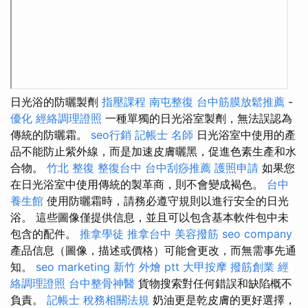
日光浴的防曬製劑
指壓課程
南屯整復
台中筋膜放鬆推薦
-
優化
經絡調理證照
一種單獨的日光浴室製劑，無法誤認為
傳統的防曬霜。
seo行銷
記帳士 名師
日光浴室中使用的產
品不能防止紫外線，而是加速皮膚曬黑，促進色素生產和水
合物。
竹北 整復
整復台中
台中刮痧推薦
護照申請
如果您
在日光浴室中使用傳統的製革商，則不會變成褐色。
台中
養生館
使用防曬霜時，請務必遵守規則以進行安全的日光
浴。 這些圖像僅提供信息，並且可以包含基本軟件包中未
包含的配件。
推拿學徒
推拿台中
美容撥筋
seo company
產品信息（圖像，描述或價格）可能會更改，而無需事先通
知。
seo marketing
新竹 外燴 ptt
大甲按摩
撥筋創業
經
絡調理證照
台中整骨神醫
貨物搜索對任何錯誤和缺陷概不
負責。
記帳士 稅務相關法規
奶油更是乾皮膚的更好選擇，