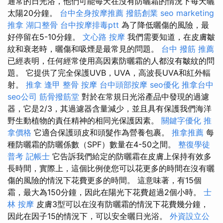
通常的日光浴，他們可能每天在沒有防曬霜的情況下每天曬
太陽20分鐘。
台中全身按摩推薦
撥筋創業
seo marketing
推拿
湖口整骨
台中按摩排毒ptt
為了降低曬傷的風險，最
好停留在5-10分鐘。
文心路 按摩
我們需要知道，在皮膚皺
紋和衰老時，曬傷和吸煙是最常見的問題。
台中 撥筋 推薦
已經表明，任何經常使用高因素防曬霜的人都沒有皺紋的問
題。 它提供了完全保護UVB，UVA，高波長UVA和紅外輻
射。
推拿
逢甲 整骨
按摩
台中頭部按摩
seo優化
推拿台中
seo公司
筋骨撥筋堂
對於在常規日光浴產品中發現的過濾
器，它是2/3，其過濾器含量減少，並且具有保護我們海洋
野生動植物的責任精神的相同光保護因素。
關鍵字優化
推
拿價格
它適合保護頭皮和頭髮作為營養包裹。
推拿推薦
每
種防曬霜的防曬係數（SPF）數量在4-50之間。
整復學徒
普考 記帳士
它告訴我們給定的防曬霜在皮膚上保持有效多
長時間，實際上，這個比例使您可以花更多的時間在沒有曬
傷的風險的情況下花費更多的時間。 這意味著，有15個
霜，最大為150分鐘，因此在陽光下花費超過2個小時。
士
林 按摩
皮膚3型可以在沒有防曬霜的情況下花費幾分鐘，
因此在因子15的情況下，可以安全曬日光浴。
外資設立公