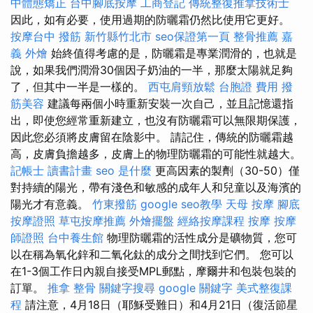
中體態矯正
台中腳底按摩
工商登記
傳統整復推拿技術士
因此，如有必要，使用過期的防曬霜仍然比使用它更好。
按摩台中
撥筋 新竹縣竹北市
seo保證第一頁
整骨推薦
嘉
義 外燴
始終值得考慮的是，防曬霜是專業潤滑的，也就是
說，如果我們潤滑30個因子奶油的一半，那麼太陽就足夠
了，但其中一半是一樣的。
西屯肩頸放鬆
台胞證 費用
撥
筋美容
建議每兩個小時重新安裝一次自己，並且記憶還指
出，即使您經常重新建立，也沒有防曬霜可以無限期保護，
因此您必須將皮膚留在陰影中。 請記住，傳統的防曬霜越
高，皮膚負擔越多，皮膚上的物理防曬霜的可能性就越大。
記帳士 讀書計畫
seo 是什麼
更高因素的製劑（30-50）僅
對持續的陽光，帶有淺色和敏感的成年人和兒童以及海濱的
陽光才有意義。
竹東撥筋
google seo教學
天母 按摩
腳底
按摩證照
草屯按摩推薦
外燴擺盤
經絡按摩課程
按摩
按摩
師證照
台中養生館
物理防曬霜的活性成分是礦物質，您可
以在稱為氧化鋅和二氧化鈦的成分之間找到它們。 您可以
在1-3個工作日內親自接受MPL郵點，摩爾井和包裝包裝的
訂單。
推拿 整骨
關鍵字搜尋
google 關鍵字
美式整復課
程
請注意，4月18日（耶穌受難日）和4月21日（復活節星