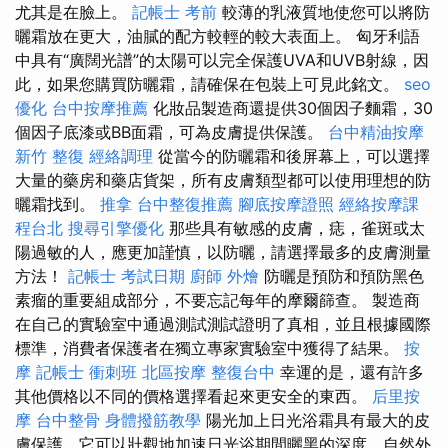
尤其是在臉上。
記帳士 考前
較薄的乳液質地使您可以將防
曬霜放在更大，油膩的配方較輕的較大表面上。 匈牙利語
中具有“廣闊光譜”的太陽可以完全保護UVA和UVB射線，因
此，如果您購買防曬霜，請確保在包裝上可見此銘文。
seo
優化
台中按摩推薦
化妝品製造商還提供30個因子麵霜，30
個因子底漆或BB面霜，可為皮膚提供保護。
台中精油按摩
新竹 整復
經絡調理
從當今的防曬霜和後屏幕上，可以選擇
大量的藥房和藥店貨架，所有皮膚類型都可以使用理想的防
曬霜找到。
推拿
台中整復推薦
腳底按摩證照
經絡按摩課
程台北
搜尋引擎優化
那些具有敏感的皮膚，痣，雀斑或太
陽過敏的人，應更加謹慎，以防曬，請選擇最多的皮膚測量
方法！
記帳士 考試日期
廚師 外燴
防曬是預防和預防黑色
素瘤的重要組成部分，不要忘記每年的摩爾篩查。 製造商
在自己的實驗室中通過測試測試證明了真相，並且根據國際
標準，消費者保護者在獨立專家實驗室中獲得了結果。
按
摩
記帳士 衝刺班
北區按摩
整復台中
幸運的是，還有許多
其他價格以不同的價格選擇看起來更安全的東西。
后里按
摩
台中整骨
身體撥筋教學
陽光加上日光浴霜具有最大的皮
膚保護，它可以壯觀地加速日光浴期間曬黑的深度，自然外