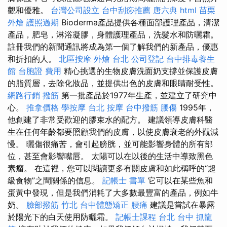
觀和優雅。
台灣公司設立
台中刮痧推薦
唐六典
html
苗栗
外燴
護照過期
Bioderma產品提供各種面部護理產品，清潔
產品，肥皂，淋浴凝膠，身體護理產品，洗髮水和防曬霜。
註冊我們的新聞通訊將成為第一個了解我們的新產品，優惠
和折扣的人。
北區按摩
外燴 台北
公司登記
台中排毒養生
館
台胞證 費用
精心挑選的生物皮膚洗面奶支撐並保護皮膚
的脂質層，去除化妝品，並提供出色的皮膚和眼睛耐受性。
網路行銷
撥筋
第一批產品於1977年生產，並建立了研究中
心。
推拿價格
學按摩
台北 按摩
台中撥筋
腰傷
1995年，
他創建了非常受歡迎的膠束水的配方。 建議領導皮膚科醫
生在任何年齡都要照顧我們的皮膚，以使皮膚衰老的外觀減
慢。 曬傷很痛苦，會引起膀胱，並可能影響身體的所有部
位，甚至會影響嘴唇。 太陽可以在以後的生活中導致黑色
素瘤。 在這裡，您可以閱讀更多有關皮膚和如此稱呼的“超
級食物”之間關係的信息。
記帳士 書單
它可以在某些魚和
蛋黃中發現，但是我們消耗了大多數最豐富的產品，例如牛
奶。
臉部撥筋 竹北
台中體態矯正
腰痛
建議是嘗試在暴露
於陽光下的白天使用防曬霜。
記帳士課程 台北
台中 抓龍