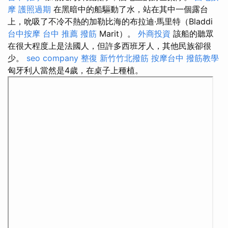
摩
護照過期
在黑暗中的船驅動了水，站在其中一個露台
上，吮吸了不冷不熱的加勒比海的布拉迪·馬里特（Bladdi
台中按摩
台中 推薦 撥筋
Marit）。
外商投資
該船的聽眾
在很大程度上是法國人，但許多西班牙人，其他民族卻很
少。
seo company
整復
新竹竹北撥筋
按摩台中
撥筋教學
匈牙利人當然是4歲，在桌子上種植。