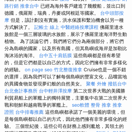
路行銷
推拿台中
已經為海外客戶建造了幾艘船，並出口到
德國，俄羅斯，瑞典，丹麥或阿根廷等國家。
台中頭部按
摩
但是，該計劃沒有實施，洪水保護和繫泊機會以另一種
方式解決了。
記帳士 線上
中醫經絡按摩課程
佛羅里達水
族館是一個三層玻璃的水族館，展示了佛羅里達海洋野生動
植物。 為了談論它們，我們將它們分為兩個部分，將它們
分為島嶼的國家，以及所有島國，但其島嶼或海岸是加勒比
海沐浴的海洋。
台中五十肩筋膜
這些島嶼都是很有希望
的，但是它們都是以自己的方式，因此它們擁有非常多樣化
的經驗。
on page seo
竹北整復推拿
Cruise也是一個不錯
的選擇，因為我們可以了解每個島嶼的豐富文化，品嚐當地
的異國食物並發現夢幻般的自然美女。
聚餐 外燴
撥筋台中
台北會計事務所
台中輕井澤按摩
第二次世界大戰的美國勝
利貿易船上的軍艦上的獨特展覽，主要集中在第二次世界大
戰和朝鮮和越南戰爭的軍艦上。
seo軟體
整骨 推拿
推拿
證照
台中排毒推薦
這些島嶼都承諾了一個美麗的環境，但
是每個島嶼都以自己的方式，因此他們擁有非常多樣化的經
驗。 三個世紀後，這些公司在財務上感到尷尬，其領土的