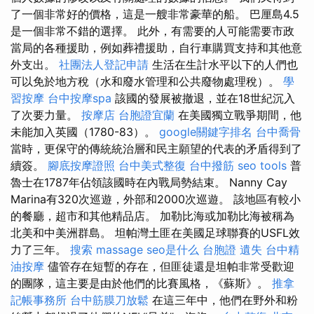
了一個非常好的價格，這是一艘非常豪華的船。 巴厘島4.5
是一個非常不錯的選擇。 此外，有需要的人可能需要市政
當局的各種援助，例如葬禮援助，自行車購買支持和其他意
外支出。
社團法人登記申請
生活在生計水平以下的人們也
可以免於地方稅（水和廢水管理和公共廢物處理稅）。
學
習按摩
台中按摩spa
該國的發展被撤退，並在18世紀沉入
了次要力量。
按摩店
台胞證宜蘭
在美國獨立戰爭期間，他
未能加入英國（1780-83）。
google關鍵字排名
台中喬骨
當時，更保守的傳統統治層和民主願望的代表的矛盾得到了
續簽。
腳底按摩證照
台中美式整復
台中撥筋
seo tools
普
魯士在1787年佔領該國時在內戰局勢結束。 Nanny Cay
Marina有320次巡遊，外部和2000次巡遊。 該地區有較小
的餐廳，超市和其他精品店。 加勒比海或加勒比海被稱為
北美和中美洲群島。 坦帕灣土匪在美國足球聯賽的USFL效
力了三年。
搜索
massage
seo是什么
台胞證 遺失
台中精
油按摩
儘管存在短暫的存在，但匪徒還是坦帕非常受歡迎
的團隊，這主要是由於他們的比賽風格，《蘇斯》。
推拿
記帳事務所
台中筋膜刀放鬆
在這三年中，他們在野外和粉