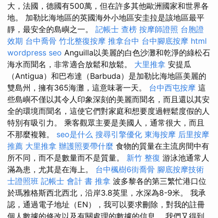
大，法國，德國有500萬，但在許多其他歐洲國家和世界各
地。 加勒比海地區的英國海外小地區安圭拉是該地區最平
靜，最安全的島嶼之一。
記帳士 查榜
按摩師證照
台胞證
效期
台中喬骨
竹北整復按摩
推拿台中
台中腳底按摩
html
wordpress seo
Anguilla以美麗的白色沙灘和乾淨的綠松石
海水而聞名，非常適合放鬆和放鬆。
大里推拿
安提瓜
（Antigua）和巴布達（Barbuda）是加勒比海地區美麗的
雙島州，擁有365海灘，這意味著一天。
台中西屯按摩
這
些島嶼不僅以其令人印象深刻的美麗而聞名，而且還以其安
全的環境而聞名，這使它們對家庭和想要度過輕鬆度假的人
特別有吸引力。 乘客觀眾主要是美國人，通常很大，而且
不那麼複雜。
seo是什么
搜尋引擎優化
東海按摩
后里按摩
推薦
大里推拿
辦護照要帶什麼
食物的質量在主流房間中有
所不同，而不是數量而不是質量。
新竹 整復
游泳池通常人
滿為患，尤其是在海上。
台中楓樹6街喬骨
腳底按摩技術
士證照班
記帳士 會計 書
推拿
波多黎各的第三繁忙港口位
於瑪雅格斯西北西北，沿岸3.8英里，水深為8-9米。 我承
認，通過電子地址（EN），我可以要求刪除，對我的註冊
個人數據的修改以及有關處理的數據的信息。 我們又得到