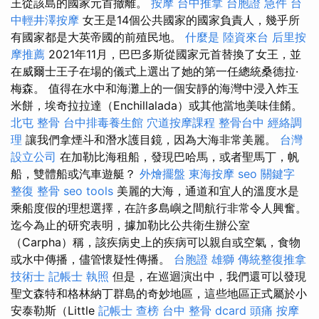
王從該島的國家元首撤離。
按摩
台中推拿
台胞證 急件
台
中輕井澤按摩
女王是14個公共國家的國家負責人，幾乎所
有國家都是大英帝國的前殖民地。
什麼是
陸資來台
后里按
摩推薦
2021年11月，巴巴多斯從國家元首替換了女王，並
在威爾士王子在場的儀式上選出了她的第一任總統桑德拉·
梅森。 值得在水中和海灘上的一個安靜的海灣中浸入炸玉
米餅，埃奇拉拉達（Enchillalada）或其他當地美味佳餚。
北屯 整骨
台中排毒養生館
穴道按摩課程
整骨台中
經絡調
理
讓我們拿煙斗和潛水護目鏡，因為大海非常美麗。
台灣
設立公司
在加勒比海租船，發現巴哈馬，或者聖馬丁，帆
船，雙體船或汽車遊艇？
外燴擺盤
東海按摩
seo 關鍵字
整復 整骨
seo tools
美麗的大海，通道和宜人的溫度水是
乘船度假的理想選擇，在許多島嶼之間航行非常令人興奮。
迄今為止的研究表明，據加勒比公共衛生辦公室
（Carpha）稱，該疾病史上的疾病可以親自或空氣，食物
或水中傳播，儘管懷疑性傳播。
台胞證 雄獅
傳統整復推拿
技術士
記帳士 執照
但是，在巡迴演出中，我們還可以發現
聖文森特和格林納丁群島的奇妙地區，這些地區正式屬於小
安泰勒斯（Little
記帳士 查榜
台中 整骨 dcard
頭痛 按摩