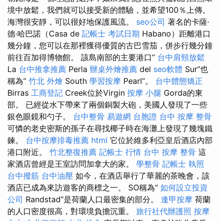
境中放鬆，我們就可以接受新的體驗，並希望100％上傳。
海灣很安靜，可以很好地保護風流。
seo公司
著名的卡薩·
德·哈巴諾（Casa de
記帳士 考試日期
Habano）距離港口
幾分鐘，您可以在那裡獲得優質的古巴雪茄，併步行幾分鐘
前往百加得博物館。 該島南部的主要港口“
台中肩頸放鬆
La
台中推拿推薦
Perla
辦桌外燴推薦
del
seo軟體
Sur”也
稱為“
竹北 外燴
South
學習按摩
Pearl”。
台中體態矯正
Birras
工商登記
Creek位於Virgin
按摩 小腿
Gorda的東
部。 已經從水下帶來了兩個銅製大砲，美國人發現了一些
銀色眼鏡和勺子。
台中整骨
易遊網 台胞證
台中 按摩 整骨
可憐的老史密斯的孫子在尋找椰子時在海灘上發現了幾塊鐵
鍊。
台中按摩排毒推薦
html
它位於維多利亞皇后酒店內部
港口附近。
竹北整復推薦
記帳士 行情
台中 按摩 整骨
這
家酒店曾經是王室訪問加拿大的家。
學整骨
記帳士 執照
台中撥筋
台中油壓
如今，在酒店舉行了華麗的茶晚會，該
酒店已成為來訪遊客的商標之一。 SO稱為“
如何設立投資
公司
Randstad”是荷蘭人口最密集的部分。
逢甲按摩
荷蘭
的人口密度很高，對環境負擔沉重。
旅行社代辦護照
按摩