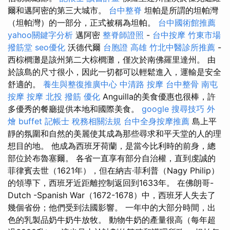
爾和邁阿密的第三大城市。
台中整脊
坦帕是所謂的坦帕灣
（坦帕灣）的一部分，正式被稱為坦帕。
台中國術館推薦
yahoo關鍵字分析
邁阿密
整脊師證照
-
台中按摩
竹東市場
撥筋堂
seo優化
沃德代爾
台胞證 高雄
竹北中醫診所推薦
-
西棕櫚灘是該州第二大棕櫚灘，僅次於南佛羅里達州。 由
於該島的尺寸很小，因此一切都可以輕鬆進入，運輸是安全
舒適的。
養生與整復推廣中心
中清路 按摩
台中整骨
南屯
按摩
按摩
北投 撥筋
優化
Anguilla的美食優惠也很棒，許
多優秀的餐廳提供本地和國際美食。
google 搜尋技巧
外
燴 buffet
記帳士 稅務相關法規
台中全身按摩推薦
島上平
靜的氛圍和自然的美麗使其成為那些尋求和平天堂的人的理
想目的地。 他成為西班牙荷蘭，是當今比利時的前身，總
部位於布魯塞爾。 各省一直享有部分自治權，直到虔誠的
菲律賓去世（1621年），但在納吉·菲利普（Nagy Philip）
的領導下，西班牙近距離控制返回到1633年。 在佛朗哥-
Dutch -Spanish War（1672-1678）中，西班牙人失去了
幾個省份；他們受到法國影響。 一年中的大部分時間，出
色的乳製品奶牛奶牛放牧。 動物牛奶的產量很高（每年超