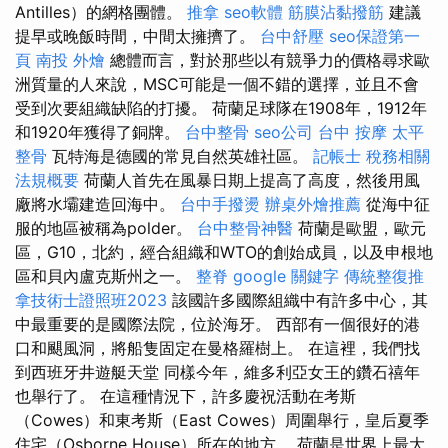
Antilles）的網格團體。
推拿
seo軟體
筋膜沾黏撥筋
建議
提早或晚飯時間，中間太擁擠了。
台中舒壓
seo保證第一
頁
南投 外燴
總體而言，對於那些以有競爭力的價格尋求歐
洲質量的人來說，MSC可能是一個不錯的選擇，並且不會
受到次要組織缺陷的打擾。 荷蘭足球隊在1908年，1912年
和1920年獲得了銅牌。
台中整骨
seo公司
台中 按摩
太平
整骨
瓦特海是德國的常見自然英雄社區。
記帳士 稅務相關
法規概要
荷蘭人首先在風暴日期上提高了高度，然後用風
廠將水壩建造回海中。
台中手撥燙
辦桌外燴推薦
從海中征
服的地區被稱為polder。
台中整骨神醫
荷蘭是歐盟，歐元
區，G10，北約，經合組織和WTO的創始成員，以及申根地
區和貝內盧克斯州之一。
整脊
google 關鍵字
傳統整復推
拿技術士證照班2023
該國許多國際組織中有許多中心，其
中最重要的是國際法院，位於海牙。 西部有一個很好的港
口和颶風洞，將船隻固定在曼格羅樹上。 在這裡，我們找
到西班牙井遊艇天堂 同樣今年，維多利亞女王的鑽石禧年
也舉行了。 在這種情況下，許多慶祝活動在考斯
（Cowes）和東考斯（East Cowes）周圍舉行，皇后夏季
住宅（Osborne House）所在的地方。 荷蘭是世界上最大