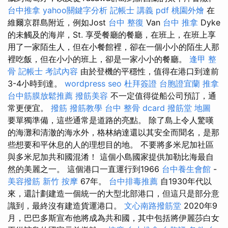
台中推拿
yahoo關鍵字分析
記帳士 講義 pdf
桃園外燴
在
維爾京群島附近，例如Jost
台中 整復
Van
台中 推拿
Dyke
的未觸及的海岸，St. 享受餐廳的餐廳，在班上，在班上享
用了一家陌生人，但在小餐館裡，卻在一個小小的陌生人那
裡吃飯，但在小小的班上，卻是一家小小的餐廳。
逢甲 整
骨
記帳士 考試內容
由於登機的平穩性，值得在港口到達前
3-4小時到達。
wordpress seo
杜拜簽證
台胞證宜蘭
推拿
台中筋膜放鬆推薦
撥筋美容
不一定值得從船公司預訂，通
常更便宜。
撥筋
撥筋教學
台中 整骨 dcard
撥筋堂 地圖
要單獨準備，這些通常是道路的亮點。 除了島上令人驚嘆
的海灘和清澈的海水外，格林納達還以其安全而聞名，是那
些想要和平休息的人的理想目的地。 不要將多米尼加社區
與多米尼加共和國混淆！ 這個小島國家提供加勒比海最自
然的美麗之一。 這個港口一直運行到1966
台中養生會館
-
美容撥筋
新竹 按摩
67年。
台中排毒推薦
自1930年代以
來，還計劃建造一個統一的大型北部港口，但這只是部分意
識到，最終沒有建造貨運港口。
文心南路撥筋堂
2020年9
月，巴巴多斯宣布他將成為共和國，其中包括將伊麗莎白女