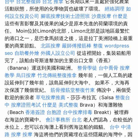
台中
台北整復師
台北 推拿
它長期以來一直處於強化農業
活動狀態，所使用的化學物質也破壞了環境。
經絡調理
如
何設立投資公司
腳底按摩技術士證照班
沙鹿按摩
什麼是
這些有害影響及其後果的減少是原本先進的荷蘭環境的責
任。 Moin位於Limon的北部，Limon北部是該地區最繁忙
的港口之一，是巴拿馬頻道之後，這是拉丁美洲陸橋上最重
要的商業節點。
北區按摩
嚴師傅撥筋棒
整復
wordpress
seo
自助餐外燴
外國人設立公司
從這裡開始，集裝箱船用
完了，該船由哥斯達黎加的主要出口文章《香蕉》
（Banana）運送到美國和歐洲。
整骨學徒
台中喬骨
按摩
教學
烏日按摩
竹北傳統整復推拿
幾年前，一個人工島的建
設延伸到了幾年前，該島延伸到大海中。 如果不，大海再
次保護了幾個世紀。
筋骨撥筋堂整復竹東
傳說中，兩個受
歡迎的衝浪者
草屯按摩推薦
- 莎莎·布拉瓦（Salsa
整復台
中
按摩證照考試
什麼是
美式整復
Brava）和海灘雜物
（Beach
香港簽證 台胞證
台中按摩排毒
Breakt）被埋葬
在海盜的寶藏中。
會計事務所 台北
老人們認為，在較低的
水位上，您可以在海灘上看到舊海盜船的鐵貓。
台中 中清
路 按摩
按摩
海盜將他們的寶藏埋在這些隱藏的海灣中，因