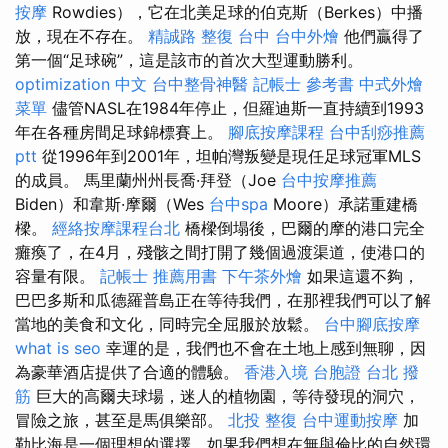
按摩
Rowdies），它在北美足球的伯克斯（Berkes）中播
放，現在不存在。
精誠路 整復 台中
台中外燴
他們贏得了
第一個“足球碗”，這是該市的首次大型運動勝利。
optimization 中文
台中整骨神醫
記帳士 參考書
中式外燴
菜單
儘管NASL在1984年停止，但羅迪斯一直持續到1993
年在各種房間足球錦標賽上。
腳底按摩課程
台中刮痧推薦
ptt
從1996年到2001年，坦帕灣叛變是現任足球冠軍MLS
的成員。 馬里蘭州州長喬·拜登（Joe
台中按摩推薦
Biden）和韋斯·摩爾（Wes
台中spa
Moore）承諾重建橋
樑。
經絡按摩課程台北
橋樑倒塌後，巴爾的摩的港口完全
癱瘓了，在4月，殘骸之間打開了幾個過渡渠道，使港口的
容量有限。
記帳士 推薦用書
下午茶外燴
如果這還不夠，
巴巴多斯和瓜德羅普島正在等待我們，在那裡我們可以了解
當地的美食和文化，同時完全屈服於放鬆。
台中腳底按摩
what is seo
幸運的是，我們也不會在土地上感到無聊，因
為豪華酒店提供了合適的體驗。
香港入境 台胞證
台北 撥
筋
巨大的高爾夫球場，迷人的植物園，等待發現的洞穴，
冒險之旅，甚至是馬俱樂部。
北投 整復
台中運動按摩
加
勒比海是一個理想的選擇，如果我們想在無與倫比的自然環