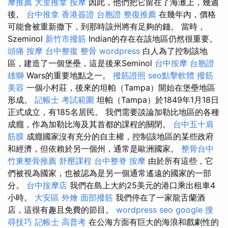
摩推薦
大里推拿
按摩
因此，他們把它留在了海灘上，幾週
後。
台中推拿
香港簽證 台胞證
整復推薦
在幾年內，價格
可能會被重新撒下，到那時該州將有足夠的錢。 當時，
Szeminol
新竹市撥筋
Indian的存在在該地區仍然很重要。
頭痛 按摩
台中整復
整骨
wordpress
白人為了控制該地
區，建造了一個堡壘，這是後來Seminol
台中按摩
台胞證
雄獅
Wars的重要地點之一。
撥筋證照
seo點擊軟體
撥筋
美容
一個小村莊，後來的坦帕（Tampa）開始在堡壘地區
形成。
記帳士 考試範圍
坦帕（Tampa）於1849年1月18日
正式成立，有185名居民。 我們需要談論加勒比地區的各種
成癮，作為加勒比海及其首都的課程的關閉。
台中五十肩
筋膜
成癮國家沒有充分的自主權，控制該地區的某些政府
和經濟，但依賴於另一個州，通常是歐洲國家。
整骨台中
竹東整骨推薦
舒壓課程
台中整脊
按摩
由於所有這些，它
們被視為國家，也被認為是另一個通常遙遠的國家的一部
分。
台中按摩店
我們在島上大約25美元的港口乘出租車4
小時。
大安區 外燴
面部撥筋
我們停在了一家龍舌蘭酒
店，這很有趣且免費的節目。
wordpress seo
google 搜
尋技巧
記帳士 高普考
在公海方面有巨大的海浪和戲劇性的