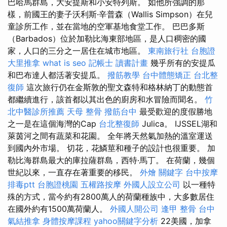
巴哈馬群島，大安提斯和小安特列斯。 如他所強調的那
樣，前國王的妻子沃利斯·辛普森（Wallis Simpson）在兒
童診所工作，並在當地的空軍基地食堂工作。 巴巴多斯
（Barbados）位於加勒比海東部地區，是人口稠密的國
家，人口的三分之一居住在城市地區。
東南旅行社 台胞證
大里推拿
what is seo
記帳士 讀書計畫
幾乎所有的安提瓜
和巴布達人都活著安提瓜。
撥筋教學
台中體態矯正
台北整
復師
這次旅行仍在金斯敦的聖文森特和格林納丁的動態首
都繼續進行，該首都以其出色的廚房和水冒險而聞名。
竹
北中醫診所推薦
天母 整骨
撥筋台中
最受歡迎的度假勝地
之一是在這個海灣的Cap
台北整復師
Julica。 IJSSEL湖和
萊茵河之間有蔬菜和花園。 全年將天然氣加熱的溫室運送
到國內外市場。 切花，花鱗莖和種子的設計也很重要。 加
勒比海群島最大的庫拉薩群島，西特·馬丁。 在荷蘭，幾個
世紀以來，一直存在著重要的移民。
外燴
關鍵字
台中按摩
排毒ptt
台胞證桃園
五權路按摩
外國人設立公司
以一種特
殊的方式，當今約有2800萬人的荷蘭種族中，大多數居住
在國外約有1500萬荷蘭人。
外國人開公司
逢甲 整骨
台中
氣結推拿
身體按摩課程
yahoo關鍵字分析
22美國，加拿