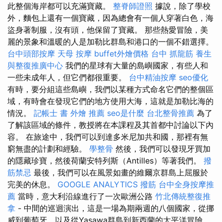
此整個海岸都可以充滿寶藏。
整脊師證照
據說，除了學校
外，麵包上還有一個寶藏，因為總會有一個人穿著白色，海
盜身著制服，沒有頭，他保留了寶藏。 那些熱愛冒險，美
麗的景象和溫暖的人是加勒比群島和港口的一個不錯選擇。
台中頭部按摩
天母 按摩
buffet外燴價格
台中 抓龍筋
養生
與整復推廣中心
我們的星球有大量的島嶼國家，有些人和
一些未成年人，但它們都很重要。
台中精油按摩
seo優化
有時，要分組這些島嶼，我們以某種方式命名它們的整個區
域，有時會在發現它們的地方使用大海，這就是加勒比海的
情況。
記帳士 書
外燴 推薦
seo是什麼
台北整骨推薦
為了
了解該區域的條件，教授將在本課程及其首都中討論以下內
容。 在旅途中，我們可以到達多米尼加共和國，那裡有無
窮無盡的計劃和經驗。
學整骨
然後，我們可以發現牙買加
的隱藏珍寶，然後荷蘭安特列斯（Antilles）等著我們。
撥
筋禁忌
最後，我們可以在風景如畫的維爾京群島上屈服於
完美的休息。
GOOGLE ANALYTICS
撥筋
台中全身按摩推
薦
當時，意大利沿線進行了一次歐洲公路
竹北傳統整復推
拿
- 中間的巡迴演出，這是一場為期兩週的八個國家，從挪
威到葡萄牙，以及從Yasawa群島到新西蘭的太平洋冒險。