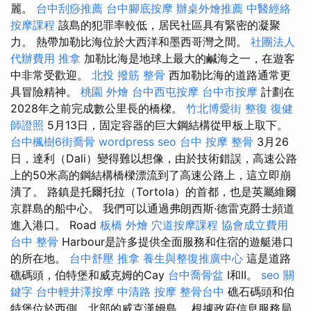
麗。
台中刮痧推薦
台中腳底按摩
辦桌外燴推薦
中醫經絡
按摩課程
該島的犯罪率較低，居民社區具有緊密的凝聚
力。 熱帶加勒比海位於大西洋和墨西哥灣之間。
社團法人
代辦費用
推拿
加勒比海是地球上最大的鹹海之一，在遊客
中非常受歡迎。
北投 撥筋
整骨
西加勒比海的道路通常更
具冒險精神。
桃園 外燴
台中西屯按摩
台中市按摩
計劃在
2028年之前完成數公里長的橋樑。
竹北博愛街 整復
復健
師證照
5月13日，固定容器的巨大鋼結構從甲板上取下。
台中楓樹6街喬骨
wordpress seo
台中 按摩 整骨
3月26
日，達利（Dali）變得難以想像，由於技術錯誤，高速公路
上的50米高的鋼結構橋樑漂流到了高速公路上，這立即崩
潰了。 路鎮是托爾托拉（Tortola）的首都，也是英屬維爾
京群島的船中心。 我們可以通過弗朗西斯·德雷克爵士頻道
進入港口。 Road
板橋 外燴
穴道按摩課程
協會成立費用
台中 整骨
Harbour是許多提供全面服務和住宿的遊艇港口
的所在地。
台中舒壓
推拿
養生與整復推廣中心
這是道路
礁碼頭，伯特堡和威克姆的Cay
台中喬骨盆
I和II。
seo 關
鍵字
台中輕井澤按摩
中清路 按摩
整骨台中
礁石碼頭和伯
特堡位於西側，北部的威克漢姆島。 根據政府信息服務局