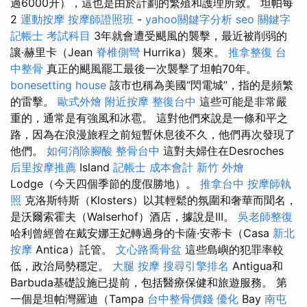
過6000升），這也是由於計劃的繁殖和護理所致。 坦帕每
2
運動按摩
按摩師證照班
-
yahoo關鍵字分析
seo 關鍵字
記帳士 考試科目
3年就會遭受颶風的襲擊，最近被削弱的
讓·赫里卡（Jean
脊椎側彎
Hurrika）襲來。
推拿整復
台
中整骨
真正的颶風罷工最後一次襲擊了坦帕70年。
bonesetting house
該市也稱為美國“閃電城”，指的是頻繁
的雷擊。
歐式外燴
附近按摩
整復台中
這些可能是非常嚴
重的，通常是有強風和冰雹。 這對他們來說是一條和平之
路，因為在浪漫旅程之前短暫休息後不久，他們再次發現了
他們。
如何消除腳酸
整骨台中
這對夫婦住在Desroches
后里按摩推薦
Island
記帳士 成本會計
新竹 外燴
Lodge（今天四個季節的度假勝地）。
推拿台中
按摩師執
照
克洛斯特斯（Klosters）以其輕鬆的氛圍和奢華而聞名，
是沃爾索霍夫（Walserhof）酒店，據說是III。
吳老師整復
哈利曾經曾在戴安娜王妃轉過身的卡薩·安蒂卡（Casa
新北
按摩
Antica）託管。
文心路喬骨盆
這些島嶼的犯罪率較
低，政治局勢穩定。
大腿 按摩
搜尋引擎排名
Antigua和
Barbuda基礎設施已提前，包括醫療保健和旅遊服務。 第
一個是坦帕灣羅迪（Tampa
台中整骨價錢
優化
Bay
南屯