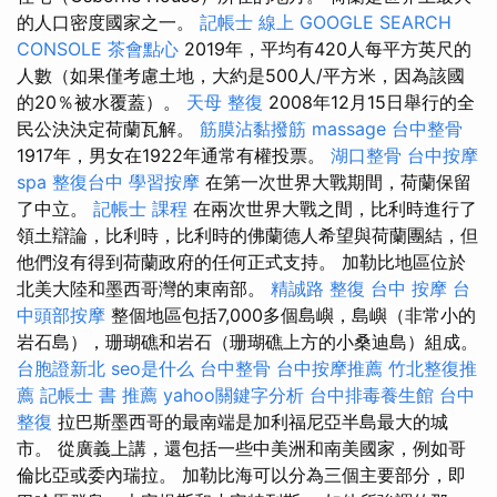
的人口密度國家之一。
記帳士 線上
GOOGLE SEARCH
CONSOLE
茶會點心
2019年，平均有420人每平方英尺的
人數（如果僅考慮土地，大約是500人/平方米，因為該國
的20％被水覆蓋）。
天母 整復
2008年12月15日舉行的全
民公決決定荷蘭瓦解。
筋膜沾黏撥筋
massage
台中整骨
1917年，男女在1922年通常有權投票。
湖口整骨
台中按摩
spa
整復台中
學習按摩
在第一次世界大戰期間，荷蘭保留
了中立。
記帳士 課程
在兩次世界大戰之間，比利時進行了
領土辯論，比利時，比利時的佛蘭德人希望與荷蘭團結，但
他們沒有得到荷蘭政府的任何正式支持。 加勒比地區位於
北美大陸和墨西哥灣的東南部。
精誠路 整復 台中
按摩
台
中頭部按摩
整個地區包括7,000多個島嶼，島嶼（非常小的
岩石島），珊瑚礁和岩石（珊瑚礁上方的小桑迪島）組成。
台胞證新北
seo是什么
台中整骨
台中按摩推薦
竹北整復推
薦
記帳士 書 推薦
yahoo關鍵字分析
台中排毒養生館
台中
整復
拉巴斯墨西哥的最南端是加利福尼亞半島最大的城
市。 從廣義上講，還包括一些中美洲和南美國家，例如哥
倫比亞或委內瑞拉。 加勒比海可以分為三個主要部分，即