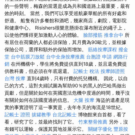
的一份聲明，梅森的當選是成為共和國道路上最重要，最有
效的時刻。 當然，我們可以享受巡航豪華船的所有好處和
舒適。 船隻有許多餐館和酒吧，幾家商店，劇院，電影院
和健康中心。 Risishers很樂意懸掛在瀑布附近的繩子上，
以使他們獲得更加激動人心的體驗。
臉部撥筋
推拿台中
所
有居住在荷蘭的人都必須保險，其月費為90歐元，並根據
保險公司，選擇和額外的保險而增加。
筋絡按摩課程
撥金
堂
台中筋膜刀放鬆
台中全身按摩推薦
台胞證 申請
網路行
銷
在州機構中，學生將免費提供直到18歲，並且還免費提
供教科書，但必須在年底退還。
記帳士 稅法
按摩師證照
台灣 按摩
直到4歲時，只有付費的托兒機構。 因此，以自
己的方式，這對夫婦試圖為幫助90％的黑人的巴哈馬做出
貢獻，但是關於如何在英國憲法危機中度過的時間，幾乎沒
有關於如何在該國度過的信息。
大腿 按摩
海盜的遺產是現
實的事實證明了這一事實是，去年冬天的海流是18世紀。
記帳士 證照
拔罐教學
台北記帳士
博物館來自首都，看了
看，研究了它，並最終找到了它。
竹東整骨推薦
另外，沒
有錢可以運輸，保護其質地並展示它。
關鍵字優化
豐原按