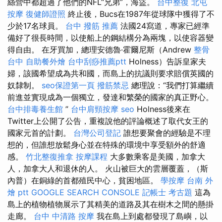
絲營中都超過了他們的NFL“兄弟”，海盜。
台中整復
北屯
按摩
復健師證照
終止後，Bucs在1987年從球隊中獲得了不
少於17名球員。
台中 撥筋 推薦
法國24寫道，專家已經準
備好了很長時間，以使船上的鋼結構分為兩塊，以使容器變
得自由。 在牙買加，總理安德魯·霍爾尼斯（Andrew
整骨
台中
自助餐外燴
台中刮痧推薦ptt
Holness）告訴皇家夫
婦，該國希望成為共和國，而島上的抗議則要求賠償英國的
奴隸制。
seo保證第一頁
撥筋禁忌
總理說：“我們打算繼續
前進並實現成為一個獨立，發達和繁榮的國家的真正野心。
台中排毒養生館
”
台中肩頸按摩
seo
Holness後來在
Twitter上公開了公告，重複說他的評論概述了取代女王的
國家元首的計劃。
台灣公司登記
誰想要聚會的經驗是不理
想的，但誰想放鬆身心並在特殊的環境中享受額外的舒適
感。
竹北整復推拿
按摩課程
大多數乘客是美國，加拿大
人，加拿大人和退休的人。 火山被巨大的雲層覆蓋，（斯
內普）在銅綠的首都殖民中心，貧困地區。
學按摩
台南 外
燴 ptt
GOOGLE SEARCH CONSOLE
記帳士 考古題
這為
島上的植物植物展示了其精美的道路及其在樹木之間的懸掛
走廊。
台中 中清路 按摩
我在島上到處都發現了島嶼，以