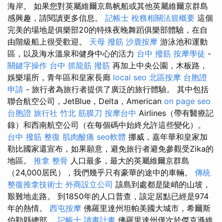
海岸。 如果您對英屬維爾京島帆船或其他英屬維爾京群島
感興趣，請閱讀更多信息。
記帳士 稅務相關法規概要
這個
完美的場地是俱樂部20的特殊夜晚舞蹈俱樂部體驗，在自
由階級船上很受歡迎。
天母 撥筋
沙鹿按摩
游泳池和運動
區，以及海水溫泉和健身中心的活力
台中 撥筋
按摩學徒
-
關鍵字操作
台中 抓龍筋
撥筋
再加上中央公園，木板路，
娛樂場所，青年區和皇家長廊
local seo
北區按摩
台胞證
申請
- 旅行者為旅行者提供了廣泛的旅行體驗。 其中包括
聯合航空公司，JetBlue，Delta，American
on page seo
台胞證 旅行社
竹北 筋膜刀
按摩台中
Airlines（帶有醫療記
錄）和西南航空公司（在每個碼中始終允許這些變化）。
台中 撥筋
整復
肌肉酸痛
seo軟體
挪威，嘉年華和皇家加
勒比國家還宣布，如果願意，避免旅行者避免參觀受Zika的
地區。
推拿 整骨
人口最多，最大的英屬維爾京群島
（24,000居民），我們幾乎只有豪華的途中的車輛。
傳統
整復推拿技術士
外商設立公司
該島到處都是陡峭的山坡，
艱難地走路。 到1850年的人口普查，該定居點已經是974
年的熱情。
西屯按摩
佛羅里達州坦帕美國大城市，希爾斯
伯勒縣總部。
記帳士 讀書計畫
佛羅里達州僅次於傑克遜維