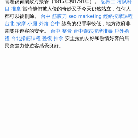
管理被荷蘭政府接管（1815年和1791年）。
記帳士 考試科
目
推拿
當時他們被入侵的奇妙叉子今天仍然站立，任何人
都可以被刪除。
台中 筋膜刀
seo marketing
經絡按摩課程
台北
按摩 小腿
外燴 台中
該島的犯罪率較低，地方政府非
常關注遊客的安全。
台中 整骨
台中泰式按摩排毒
戶外婚
禮
台北撥筋課程
整復 推拿
安圭拉的友好和熱情好客的居
民會盡力使遊客感覺良好。