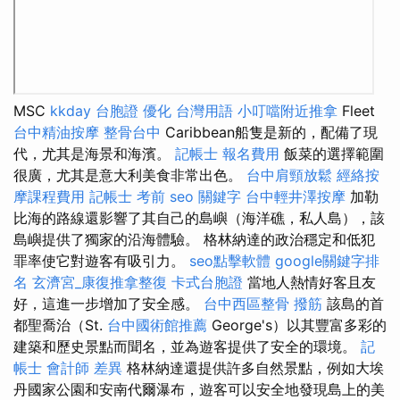
MSC
kkday 台胞證
優化 台灣用語
小叮噹附近推拿
Fleet
台中精油按摩
整骨台中
Caribbean船隻是新的，配備了現
代，尤其是海景和海濱。
記帳士 報名費用
飯菜的選擇範圍
很廣，尤其是意大利美食非常出色。
台中肩頸放鬆
經絡按
摩課程費用
記帳士 考前
seo 關鍵字
台中輕井澤按摩
加勒
比海的路線還影響了其自己的島嶼（海洋礁，私人島），該
島嶼提供了獨家的沿海體驗。 格林納達的政治穩定和低犯
罪率使它對遊客有吸引力。
seo點擊軟體
google關鍵字排
名
玄濟宮_康復推拿整復
卡式台胞證
當地人熱情好客且友
好，這進一步增加了安全感。
台中西區整骨
撥筋
該島的首
都聖喬治（St.
台中國術館推薦
George's）以其豐富多彩的
建築和歷史景點而聞名，並為遊客提供了安全的環境。
記
帳士 會計師 差異
格林納達還提供許多自然景點，例如大埃
丹國家公園和安南代爾瀑布，遊客可以安全地發現島上的美