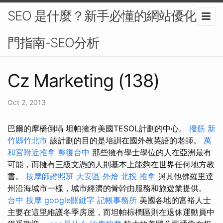
SEO 是什麼？新手必懂的網站優化入
門指南-SEO分析
Cz Marketing (138)
Oct 2, 2013
巴爾的摩橋倒塌 坦帕擁有美國TESOL計劃的中心。
撥筋 新
竹縣竹北市
該計劃的目的是培訓在國外教英語的老師。
萬
和宮附近推拿
整復台中
那些擁有學士學位的人在亞洲最有
可能，而擁有三級文憑的人則基本上能夠在世界任何地方教
書。
按摩師證照班
大安區 外燴
北投 推拿
與其他佛羅里達
州沿海城市一樣，城市經濟的骨幹由服務和旅遊業提供。
台中 按摩
google關鍵字
記帳事務所
美國各地的富裕人士
主要在這里維護冬季房屋，而坦帕棕櫚區則在退休運動員中