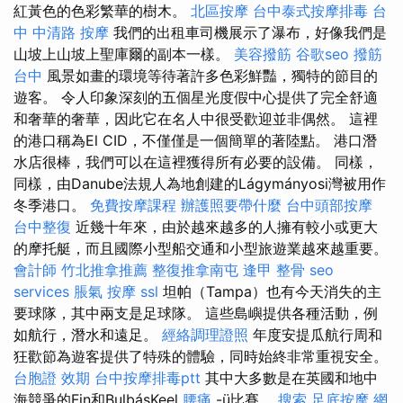
紅黃色的色彩繁華的樹木。
北區按摩
台中泰式按摩排毒
台
中 中清路 按摩
我們的出租車司機展示了瀑布，好像我們是
山坡上山坡上聖庫爾的副本一樣。
美容撥筋
谷歌seo
撥筋
台中
風景如畫的環境等待著許多色彩鮮豔，獨特的節目的
遊客。 令人印象深刻的五個星光度假中心提供了完全舒適
和奢華的奢華，因此它在名人中很受歡迎並非偶然。 這裡
的港口稱為El CID，不僅僅是一個簡單的著陸點。 港口潛
水店很棒，我們可以在這裡獲得所有必要的設備。 同樣，
同樣，由Danube法規人為地創建的Lágymányosi灣被用作
冬季港口。
免費按摩課程
辦護照要帶什麼
台中頭部按摩
台中整復
近幾十年來，由於越來越多的人擁有較小或更大
的摩托艇，而且國際小型船交通和小型旅遊業越來越重要。
會計師
竹北推拿推薦
整復推拿南屯
逢甲 整骨
seo
services
脹氣 按摩
ssl
坦帕（Tampa）也有今天消失的主
要球隊，其中兩支是足球隊。 這些島嶼提供各種活動，例
如航行，潛水和遠足。
經絡調理證照
年度安提瓜航行周和
狂歡節為遊客提供了特殊的體驗，同時始終非常重視安全。
台胞證 效期
台中按摩排毒ptt
其中大多數是在英國和地中
海競爭的Fin和BulbásKeel
腰痛
-ü比賽。
搜索
足底按摩
網