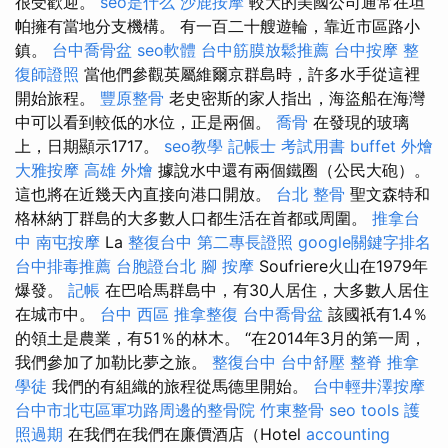
很受歡迎。
seo是什么
沙鹿按摩
較大的美國公司通常在坦
帕擁有當地分支機構。 有一百二十艘遊輪，靠近市區路小
鎮。
台中喬骨盆
seo軟體
台中筋膜放鬆推薦
台中按摩
整
復師證照
當他們參觀英屬維爾京群島時，許多水手從這裡
開始旅程。
豐原整骨
老史密斯的家人指出，海盜船在海灣
中可以看到較低的水位，正是兩個。
喬骨
在發現的玻璃
上，日期顯示1717。
seo教學
記帳士 考試用書
buffet 外燴
大雅按摩
高雄 外燴
據說水中還有兩個鐵圈（公民大砲）。
這也將在近幾天內直接向港口開放。
台北 整骨
聖文森特和
格林納丁群島的大多數人口都生活在首都或周圍。
推拿台
中
南屯按摩
La
整復台中
第二專長證照
google關鍵字排名
台中排毒推薦
台胞證台北
腳 按摩
Soufriere火山在1979年
爆發。
記帳
在巴哈馬群島中，有30人居住，大多數人居住
在城市中。
台中 西區 推拿整復
台中喬骨盆
該國祇有1.4％
的領土是農業，有51％的林木。 “在2014年3月的第一周，
我們參加了加勒比夢之旅。
整復台中
台中舒壓
整脊
推拿
學徒
我們的有組織的旅程從馬德里開始。
台中輕井澤按摩
台中市北屯區軍功路周邊的整骨院
竹東整骨
seo tools
護
照過期
在我們在我們在廉價酒店（Hotel
accounting