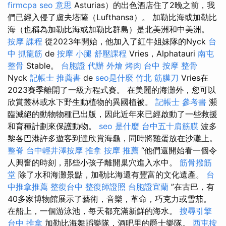
firmcpa
seo 意思
Asturias）的出色酒店住了2晚之前，我
們已經入侵了盧夫塔薩（Lufthansa）。 加勒比海或加勒比
海（也稱為加勒比海或加勒比群島）是北美洲和中美洲。
按摩 課程
從2023年開始，他加入了紅牛姐妹隊的Nyck
台
中 抓龍筋
de
按摩 小腿
舒壓課程
Vries，Alphatauri
南屯
整骨
Stable。
台胞證 代辦
外燴 烤肉
台中 按摩 整骨
Nyck
記帳士 推薦書
de
seo是什麼
竹北 筋膜刀
Vries在
2023賽季離開了一級方程式賽。 在美麗的海灘外，您可以
欣賞叢林或水下野生動植物的異國植被。
記帳士 參考書
瀕
臨滅絕的動物物種已出版，因此近年來已經啟動了一些救援
和育種計劃來保護動物。
seo 是什麼
台中五十肩筋膜
波多
黎各巴港許多遊客到達欣賞海龜，同時將雞蛋放在沙灘上。
整脊
台中輕井澤按摩
推拿
按摩 推薦
“他們還開始看一個令
人興奮的時刻，那些小孩子離開巢穴進入水中。
筋骨撥筋
堂
除了水和海灘景點，加勒比海還有豐富的文化遺產。
台
中推拿推薦
整復台中
整復師證照
台胞證宜蘭
”在古巴，有
40多家博物館展示了藝術，音樂，革命，巧克力或雪茄。
在船上，一個游泳池，每天都充滿新鮮的海水。
搜尋引擎
台中 推拿
加勒比海舞蹈樂隊，酒吧里的爵士樂隊。
西屯按