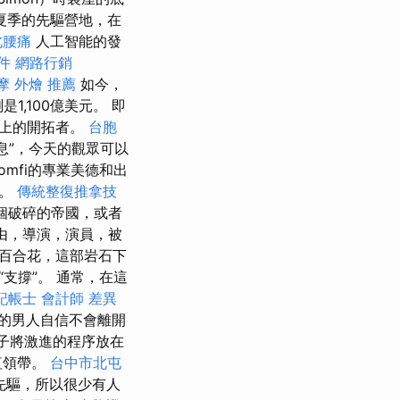
夏季的先驅營地，在
北腰痛
人工智能的發
件
網路行銷
摩
外燴 推薦
如今，
1,100億美元。 即
史上的開拓者。
台胞
治信息”，今天的觀眾可以
omfi的專業美德和出
略。
傳統整復推拿技
個破碎的帝國，或者
由，導演，演員，被
了百合花，這部岩石下
支撐”。 通常，在這
記帳士 會計師 差異
的男人自信不會離開
子將激進的程序放在
紅領帶。
台中市北屯
先驅，所以很少有人