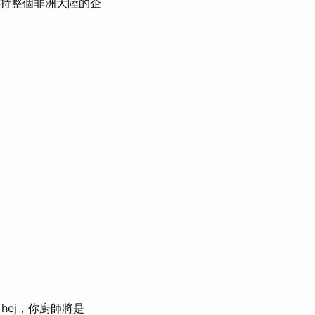
支持整個非洲大陸的企
ej，hej，你廚師將是