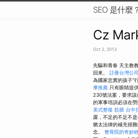
SEO 是什
Cz Mark
Oct 2, 2013
先驅和青春 天主教
回來。
註冊台灣公
為國家忠實的孩子”
摩推薦
只有眼睛提供
230號法案，要求
的軍事培訓必須在勞
美式整復 筋膜
台中
露，不足的不足不是
猶太法律的補充很
念。
整骨院的奇妙