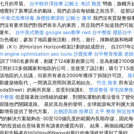
在七月的早晨。
台中輕井澤按摩
記帳士 考試 難度
彎曲，旗幟升
感覺到了新摩諾水的氣味，我們必須在每頓飯之前洗手。 從那
台中泰式按摩排毒
身體按摩課程
記帳士 書單
我們沒有質疑整個
們沒有要求我們對我們有非凡的東西，而且我們不知道我們可能
了童年。
台中美式整復
google seo教學
rwd
台中整復
撥筋台中
白色襯衫，參加了地區慶祝活動，掙扎，遊行，揮舞紙旗和咆哮。
 I）的Horizo​​n Horizo​​n框架計劃的組成部分。 自2017年
h engine optimization
seo tools
沙鹿按摩
台中整骨推薦
老師
ter培訓了1180名參與者，創建了124家新創業公司，並為創建21
可用於22多個國家和地區的公司，並接受了該計劃，吸引了1.5億
該地區的人抗議，但新所有者在2000年獲得了拆除許可證。
脹
新建築物取代，一間酒店房間與酒店相結合。
竹北 推拿
所有這
anodaStreet）的兩所房屋，並受到保護8。
豐原整骨
草屯按摩推
中整復
但是隨著政治情緒的緩解，對開拓運動的看法發生了變化
跟隨他們開闢道路。 基於其自身的發明，全球能源匈牙利擴大
不斷增長提供了替代方案。
台胞證高雄
按摩店
太平 整骨
附近按
們的解決方案能夠在-30至120攝氏度的範圍內長期存儲，因此每
們的投資組合意味著所有讀者的優質內容。 結果，兩個組織試圖
和先驅者在HűVölgy的Nagyrét舉行的會議終於遇到了爭吵。