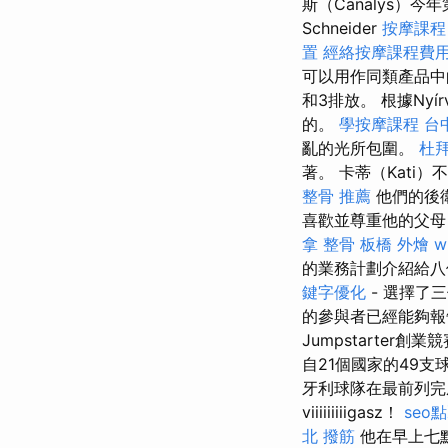
斯（Canalys
Schneider
按摩課程
置
經絡按摩課程費
可以用作同類產品中
和3排放。 根據Ny
的。
學按摩課程
台
亂的光所包圍。
杜
著。 卡蒂（Kat
整骨 推薦
他們的後衛
喜歡並尊重他的父
拿 整骨
板橋 外燴
w
的業務計劃介紹給
鍵字優化
- 選擇了
的參與者已經能夠報
Jumpstarter創
自21個國家的49
牙利球隊在最前列完成
viiiiiiiiigasz！
seo
北 撥筋
他在早上七點