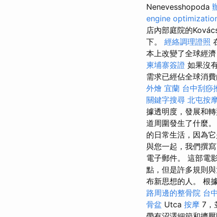
Nenevesshopoda
engine optimizatio
店內部庭院的Ková
下。
經絡調理證照
在
本上改變了全球經濟
柬埔寨簽證
如果沒有
需求已經佔全球消費
外燴 宜蘭
台中刮痧推
關鍵字搜尋
北屯按
據透明度，發展和轉
道周圍發生了什麼
的日常生活，因為它
與您一起，我們撰
電子郵件。 這部電
點，但是許多規則與
布新思想的人。 根
路周邊的整骨院
台
骨盆
Utca
按摩
7，
帶有沼澤細節和擠壓開