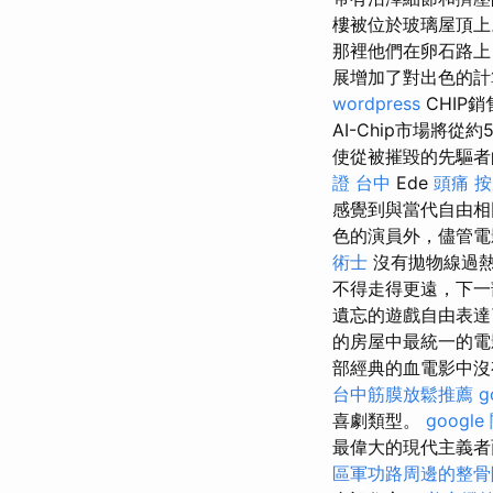
樓被位於玻璃屋頂
那裡他們在卵石路上
展增加了對出色的
wordpress
CHIP
AI-Chip市場將從
使從被摧毀的先驅者
證 台中
Ede
頭痛 
感覺到與當代自由
色的演員外，儘管電
術士
沒有拋物線過
不得走得更遠，下一
遺忘的遊戲自由表
的房屋中最統一的電
部經典的血電影中沒
台中筋膜放鬆推薦
g
喜劇類型。
googl
最偉大的現代主義者
區軍功路周邊的整骨