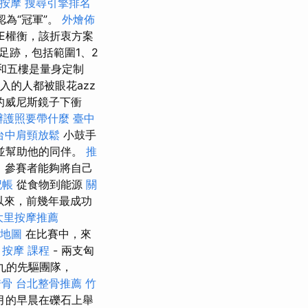
按摩
搜尋引擎排名
公認為“冠軍”。
外燴佈
E權衡，該折衷方案
足跡，包括範圍1、2
四樓和五樓是量身定制
入的人都被眼花azz
的威尼斯鏡子下衝
辦護照要帶什麼
臺中
台中肩頸放鬆
小鼓手
並幫助他的同伴。
推
 參賽者能夠將自己
記帳
從食物到能源
關
以來，前幾年最成功
大里按摩推薦
 地圖
在比賽中，來
勵
按摩 課程
- 兩支匈
十九的先驅團隊，
喬骨
台北整骨推薦
竹
七月的早晨在礫石上舉