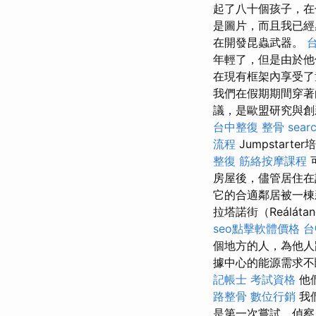
起了八十個孩子，
是圖片，而且我已經
在開發昆蟲武器。
年輕了，但是由於他
在現有框架內享受
我們在假期期間穿著
議，是歐盟研究與創新（K
台中整復
整骨
searc
流程
Jumpstar
整復
筋絡按摩課程
房屋後，儘管居住在
它的合適鄰居被一棟
拉塔諾街（Reálát
seo點擊軟體價格
台
個地方的人，為他人
據中心的能源需求
記帳士 考試資格
他
路整骨
數位行銷
我
是第一次嘗試，偵察員