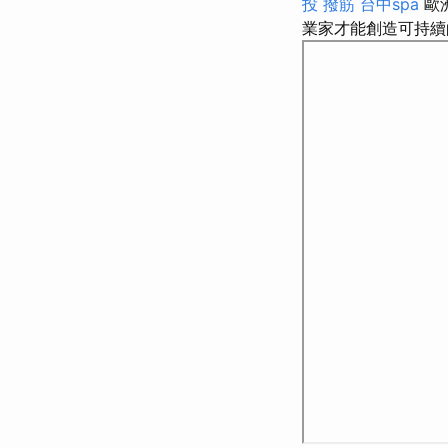
投 撥筋
台中spa
歐
業家才能創造可持續