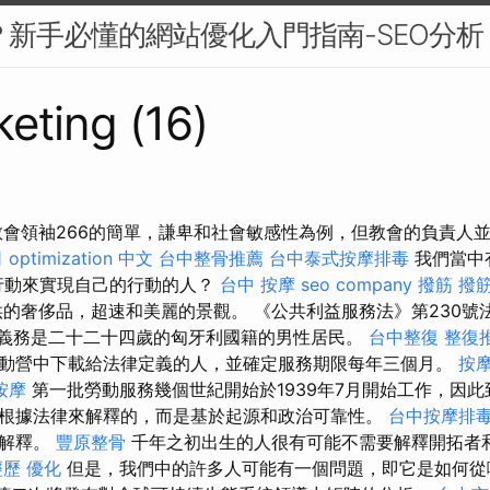
麼？新手必懂的網站優化入門指南-SEO分析
eting (16)
教會領袖266的簡單，謙卑和社會敏感性為例，但教會的負責人
司
optimization 中文
台中整骨推薦
台中泰式按摩排毒
我們當中
行動來實現自己的行動的人？
台中 按摩
seo company
撥筋
撥
的奢侈品，超速和美麗的景觀。 《公共利益服務法》第230號法
該義務是二十二十四歲的匈牙利國籍的男性居民。
台中整復
整復
動營中下載給法律定義的人，並確定服務期限每年三個月。
按
按摩
第一批勞動服務幾個世紀開始於1939年7月開始工作，因此到
根據法律來解釋的，而是基於起源和政治可靠性。
台中按摩排
難解釋。
豐原整骨
千年之初出生的人很有可能不需要解釋開拓者
經歷
優化
但是，我們中的許多人可能有一個問題，即它是如何從