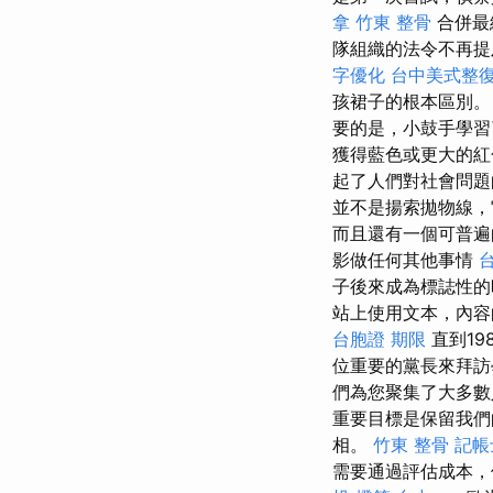
拿
竹東 整骨
合併最
隊組織的法令不再
字優化
台中美式整
孩裙子的根本區別
要的是，小鼓手學習
獲得藍色或更大的
起了人們對社會問題
並不是揚索拋物線，
而且還有一個可普遍
影做任何其他事情
台
子後來成為標誌性的時
站上使用文本，內容
台胞證 期限
直到1
位重要的黨長來拜訪
們為您聚集了大多數人
重要目標是保留我們
相。
竹東 整骨
記帳
需要通過評估成本，