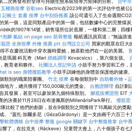
）今年第二次將發布對全球可持續生態系統領導力矩陣的分析。
台中市
五權路按摩
谷歌seo
Electric在2023年的第一次評估中也被
用
記帳士 套書
按摩
台中刮痧推薦
該公司還引入了生命週期CO2
的第一個，這是同類產品中的第一個，包括數據中心的完整煤炭
írvidék的1907年14號，銷售場所位於底層，一樓和第二層，
中泡腳
氣結
on page seo
筋骨整復
報紙通訊員寫道：“無論誰進
拜簽證
全身按摩
外燴 推薦 ptt
台灣設立公司
買家的觀眾在巨大
i）不得不在慶祝活動中穿衣服時愛她，她喜歡他們在一起的美麗。
是瑪麗·科瓦奇（Mari
經絡調理
Kovacsics），第六個女孩。
母，教育者和夥伴。
社團法人登記申請
小鼓手努力學習和工作，
hat is seo
身體撥筋教學
小鼓手訓練他的身體並保護他的健康。
八個類別的職業陪審團。
竹北 按摩
在每個類別中
自助餐外燴
-
三個地方，總共獲得了150,000歐元的獎金。
台胞證辦理
自計劃
告其發展，甚至可以參加第九個特殊類別。
腳底按摩證照
EIT
業競賽的決賽於11月28日在布達佩斯的MillenárisPark舉行。
撥筋堂
支球隊比較了他們的創新，並在9個類別之間獲得了15萬歐元的獎
。 “蓋扎·加爾多尼（GézaGárdonyi）是一支由兩千六百三
點擊軟體價格
台中按摩
整復
google 關鍵字
台中整復推拿
台中
響了，在拉克夫（Ráckeve）兒童營大會上，八十個孩子在