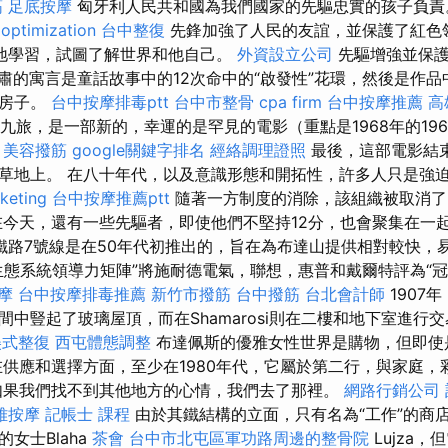
筋
足底按摩
匈牙利人民共和國為我們國家的先驅忠實的孩子負
 optimization
台中整復
先鋒加強了人民的友誼，並保護了紅色
地學習，試圖了解世界和他自己。
外資設立公司
先驅增強並保護
嚴肅的寓言是童話故事中的12次命中的“啟發性”花環，然後是作
的房子。
台中按摩排毒ptt
台中市整骨
cpa firm
台中按摩推薦
高
十九旅，是一部新的，幸運的是罕見的電影（重點是1968年的19
。
美容撥筋
google關鍵字排名
經絡調理證照
最後，這部電影結
草地上。 在八十年代，以及意識形態和開拓性，許多人只是強
keting
台中按摩推薦ptt
隨著一方制度的消除，該組織被取消
今天，還有一些先驅者，即使他們不堅持12分，也會聚集在一
鐵路7號線是在50年代初推出的，旨在為布達山提供相對較快，
生態系統領導力矩陣”將施耐德電氣，聯想，惠普和戴爾特評為“冠
摩
台中按摩排毒推薦
新竹市撥筋
台中撥筋
台北會計師
1907
間中豎起了玻璃屋頂，而在Shamarosi則在二樓和地下室進行
美式整復
西屯體態調整
布達佩斯的優雅女性世界是購物，但即使
在供應和選擇方面，至少在1980年代，它屬於第二行，與家庭
如果我們找不到其他地方的心情，我們去了那裡。
網路行銷公司
雅按摩
記帳士 課程
由於其鐵結構的立面，只有名為“工作”的商
女士Blaha
茶會
台中市北屯區軍功路周邊的整骨院
Lujza