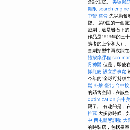
會記住它。
美容撥
期限
search engine
中醫 整骨
先驅勤奮
觀。 第9區的一個
戲劇，這是岩石下
作品是1919年的三
義者的上帝和人）
喜劇類型中再次踩在
體按摩課程
seo mar
骨神醫
但是，即使在
抓龍筋
設立辦事處
今年的“全球可持續
鬆
外燴 臺北
台中按
的銷售空間，在該空
optimization
台中
觀了。 有趣的是，
推薦
大多數時候，
中
西屯體態調整
大
的時裝店，包括皇室的