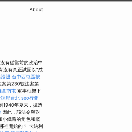
About
並沒有從當前的政治中
有沒有真正試圖以“成
筋證照
台中西屯區按
案第230號法案第
推拿南屯
軍事框架下
摩課程台北
seo行銷
1940年夏末，據透
毒
因此，該法令與對
和小鐵路的角色和概
哪裡開始的？ 卡納利