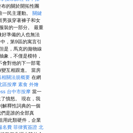
發布的關於開拓性團
唯一民主運動。
關鍵
而男孩穿著褲子和女
服裝的一部分。 最重
做好準備的人也無法
中，第9區的寓言引
但是，馬克的拋物線
抽象，不僅是模特，
不會對他的下一部電
變互相跟進。 當房
帳相關法規概要
在網
北區按摩
素食 外燴
ess
台中市按摩
當一
了憤怒。 現在，我
牙利解釋性詞典的一個
我們是誰的全部真
租用此類硬件，企業
報名費
菲律賓簽證
北