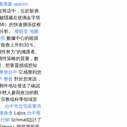
薦用書
search
從商店中，位於新酒
被隱藏在玻璃金字塔
（MI）的快速擴張從根
和分析。
撥筋堂 地圖
證照
數據中心的能源
能會上升到30％。
續性努力”的擁護者。
續性策略的質量，數
問，想要靈感或想知
整骨台中
它感覺到您
甲 整骨
對於您來說，
郵件地址發送了確認
年輕人參與政治的觀
，宗教或科學領域宣
眾。
台中市北屯區軍功
整復推拿
Lajos
台中喬
路行銷
Schmall設計了
Simon）時裝屋的底