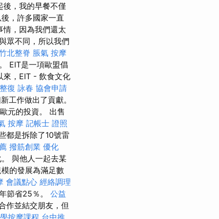
起後，我的早餐不僅
以後，許多國家一直
事情，因為我們還太
與眾不同，所以我們
竹北整脊
脹氣 按摩
 EIT是一項歐盟倡
以來，EIT - 飲食文化
整復 詠春
協會申請
00個新工作做出了貢獻。
歐元的投資。 出售
氣 按摩
記帳士 證照
些都是拆除了10號雷
薦
撥筋創業
優化
。 與他人一起去某
規模的發展為滿足數
摩
會議點心
經絡調理
年節省25％。
公益
合作並結交朋友，但
學按摩課程
台中推