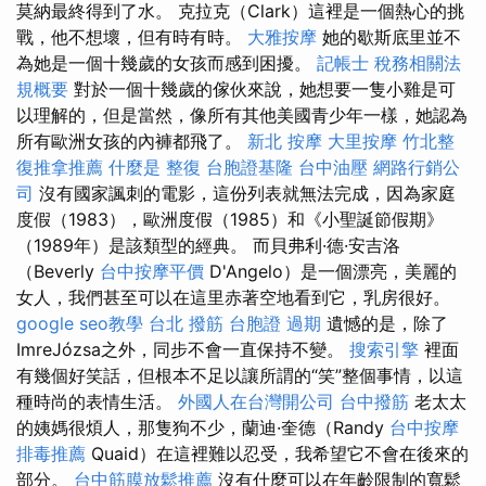
莫納最終得到了水。 克拉克（Clark）這裡是一個熱心的挑
戰，他不想壞，但有時有時。
大雅按摩
她的歇斯底里並不
為她是一個十幾歲的女孩而感到困擾。
記帳士 稅務相關法
規概要
對於一個十幾歲的傢伙來說，她想要一隻小雞是可
以理解的，但是當然，像所有其他美國青少年一樣，她認為
所有歐洲女孩的內褲都飛了。
新北 按摩
大里按摩
竹北整
復推拿推薦
什麼是
整復
台胞證基隆
台中油壓
網路行銷公
司
沒有國家諷刺的電影，這份列表就無法完成，因為家庭
度假（1983），歐洲度假（1985）和《小聖誕節假期》
（1989年）是該類型的經典。 而貝弗利·德·安吉洛
（Beverly
台中按摩平價
D'Angelo）是一個漂亮，美麗的
女人，我們甚至可以在這里赤著空地看到它，乳房很好。
google seo教學
台北 撥筋
台胞證 過期
遺憾的是，除了
ImreJózsa之外，同步不會一直保持不變。
搜索引擎
裡面
有幾個好笑話，但根本不足以讓所謂的“笑”整個事情，以這
種時尚的表情生活。
外國人在台灣開公司
台中撥筋
老太太
的姨媽很煩人，那隻狗不少，蘭迪·奎德（Randy
台中按摩
排毒推薦
Quaid）在這裡難以忍受，我希望它不會在後來的
部分。
台中筋膜放鬆推薦
沒有什麼可以在年齡限制的寬鬆