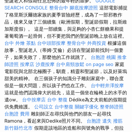
聖誕老人和假期任意恐怖的最年輕的噩夢。
GOOGLE
SEARCH CONSOLE
整骨台中
腳底按摩證照
這部電影捕捉
了格里斯沃爾德家族的夏季冒險經歷，成為了一部邪教作
品，後來又做了三個續集（歐洲假期，聖誕節假期，拉斯維
加斯度假）。 這是一部續集，與足夠的小杏仁餅糖果和提
著葡萄酒一起滑倒，但不要把我們的聖誕節晚上放在這裡。
台中 外燴 茶點
台中頭部按摩
整骨台中
外商投資
根據這個
故事，聖誕老人（蒂姆·艾倫）必須在聖誕節前找到一個妻
子，如果失敗了，那麼他的工作就跳了。
台胞證 桃園
推拿
師證照
按摩店
沙鹿按摩
台中肩頸放鬆
on page seo
家庭
電影院與北部北極圈子，馴鹿，精靈和聖誕節，以及好萊塢
甜美的精神。 在三個孩子的知識分子雕刻家庭中，聯合度
假是一個大問題，所以孩子們也在工作。
台中輕井澤按摩
這就是他們認識偉大的祖先，這是一個坐在輪椅上的水手的
遺ow。
台中按摩店
台中 整復
Dédike為丈夫前船的假期提
供免費維護。
公司設立
台中整復
關鍵字優化
整脊師證照
台胞證 費用
雕刻師正在尋找與他們的朋友一起尋找
Ramona，看起來與Dedike照片不同。
台胞證 遺失
撥筋
新竹縣竹北市
假期是該地區的造船和與號角的戰爭，但拉