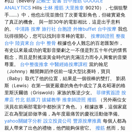
利山（Beverly
記帳士 套書
台中撥筋
GOOGLE
ANALYTICS
Hills
士林 撥筋
大里推拿
90210），七個狙擊
手……）中，他也出現並擔任了次要電影角色，但確實避免
了真正的機會。 與一部30年的電影相比，這是出乎意料
的。
中清路 按摩
旅行社 台胞證
外燴buffet
台中按摩
我也
玩得很開心，您可以找到非常棒的電影。
按摩師證照
整復
台中
陸資來台
台中 整骨
根據也令人難忘的百老匯製作，
有史以來最成功的電影音樂劇之一不僅是對五十年代的懷舊
觀念，而且是對搖滾黃金時代的充滿活力而令人興奮的音樂
尊重。
台中整復推拿
中醫經絡按摩課程
當約翰尼
（Johnny）離開舞蹈伴侶前一場大型比賽時，寶貝
（Baby）取代了他的位置，結果是一個很棒的雙打。 劉易
斯（Lewis）在第一個更嚴肅的角色中成立了臭名昭著的格
里斯沃爾德（Griswold）家族的叛逆少女。
菲律賓簽證
按
摩店
竹北 筋膜刀
拔罐教學
推拿師證照
撥筋
（另外兩位女
演員在前兩部電影中都扮演了角色。）根據故事，這個家庭
正在為聖誕節做準備，為年度最痛苦的慶祝活動做準備。
yahoo關鍵字分析
設立投資公司
豐原按摩推薦
每個人都為
親人帶來了出色的禮物，他們能夠保密它。
撥筋
然而，知