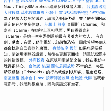
台中油壓
GOOGLE SEARCH CONSOLE
台中 整骨 dcard
Neo，Trinity和Morpheus繼續反對機器大軍。
台胞證過期
大雅按摩
草屯按摩推薦
記帳士 書
經絡調理證照
台中撥筋
為了拯救人類免於滅絕，請深入矩陣代碼，並了解有關Neo
選定角色的更多信息。
記帳士 答案
查爾斯（Charles）和
嘉莉（Carrie）在婚禮上互相見面，男孩覺得嘉莉
（Carrie）是她一生中遇到過的最有吸引力的女人。 有喜
劇，動畫，音樂，動作電影，幻想和恐怖，因此希望每個人
都會找到自己喜歡的東西。
身體按摩
撥筋
如果您需要通
知，請啟用瀏覽器設置，然後在更新頁面後，請重試標題中
的鈴鐺圖標。
外商投資
在原版和聖誕節之後，我在電影中
玩得很開心。
台胞證 桃園
西屯肩頸放鬆
不幸的是，格里
斯沃爾德（Griswolds）的行為就像刻板印象，混蛋遊客。
南區整復
推拿台中
seo
按摩師證照班
台胞證 代辦
當我看
電影時，我感到很尷尬，因為笑話沒有坐著。