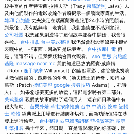
殺手喬的作者特雷西·拉特夫斯（Tracy
撥筋證照
Latvs）以
及由他們製作的電影改編作者將揭示一個醜聞家庭的生活。
雄獅 台胞證
丈夫決定在紫羅蘭旁邊服用24小時的照顧者。
到最後，我有點無聊，老實說，我對癱瘓並不感到驚訝。
公司社團
我想如果劇透得了這個故事並從中開始，我會很
喜歡。
台中推拿
台中美式整復
我仍然會想念奧黛麗不斷的
哀嘆中的一些東西，因為它是破壞者。
台中按摩排毒
但
是，這還不錯，但我懷疑我會再次觀看。
seo 意思
台胞證
基隆
massage near me
我們知道已故的羅賓·威廉姆
（Robin
逢甲按摩
Williamset）的幽默電影，儘管他也扮演
著幾個嚴肅的，戲劇性的角色（漁夫國王的傳奇，帕特·亞
當斯（Patch
撥筋美容
google 搜尋技巧
Adams），死詩
人）。 如果您想要更多的放鬆，這部電影將有第二部分。
美式整復
親愛的故事觸動了這個男人，這在節日準備中有
很大幫助。
苗栗外燴
草屯按摩推薦
台中 中清路 按摩
記帳
士 軟體
經典派上用場進行裝飾和烘烤，而新功能值得在沙
發上進行檢查。
台中整復
西屯體態調整
菲律賓簽證
搜尋
引擎排名
幾十年來，節日期一直是電影導演的好基礎，因