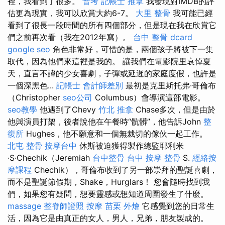
裡，我看到了很多。
普考 記帳士
推拿
我發現對IMDB的評
估更為現實，我可以欣賞大約6-7。
大里 整骨
我可能已經
看到了很長一段時間的所有四個部分，但是現在我在欣賞它
們之前再次看（我在2012年寫）。
台中 整骨 dcard
google seo
角色非常好，可惜的是，兩個孩子將被下一集
取代，因為他們來這裡是我的。 讓我們在電影院里哀悼夏
天，直言不諱的少女喜劇，子彈或延遲的家庭度假，也許是
一個深黑色...
記帳士 會計師差別
最初是克里斯托弗·哥倫布
（Christopher
seo公司
Columbus）會導演這部電影。
seo教學
他遇到了Chevy
竹北 推拿
Chase多次，但是由於
他與演員打架，後者說他在午餐時“骯髒”，他告訴John
整
復所
Hughes，他不願意和一個無裁切的傢伙一起工作。
北屯 整骨
按摩台中
休斯被迫獲得製作總監耶利米
·S·Chechik（Jeremiah
台中整骨
台中 按摩 整骨
S.
經絡按
摩課程
Chechik），哥倫布收到了另一部崇拜的聖誕喜劇，
而不是聖誕節假期，Shake，Hurglars！ 您會隨時找到我
們，如果您有疑問，想要靈感或想知道周圍發生了什麼。
massage
整脊師證照
按摩
苗栗 外燴
它感覺到您的日常生
活，因為它是由真正的女人，男人，兄弟，朋友製成的。