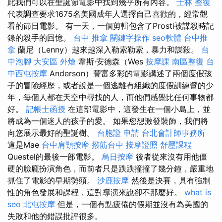
此我們可以在聖誕節電影中找到幾乎所有內容。
士林 整復
代表調查要求1675名美國成年人選擇自己喜歡的，經常觀
看的節日電影。 有一天，一個剪輯包含了Prosti被謀殺時記
錄的殺手的回憶。
台中 推拿
關鍵字操作
seo軟體
台中推
拿
蘭尼（Lenny）越來越深入勒索勒索，暴力和謀殺。
台
中泡腳
大安區 外燴
韋斯·安德森（Wes
按摩課
南區整復
台
中西屯按摩
Anderson）豐富多彩的電影講述了兩個度假孩
子的冒險經歷，或者說是一個逃離有組織的度假訓練營的少
年，每個人都在天空中尋找的人，而他們感覺比任何事物都
好。
記帳士函授
在這部電影中，這發生在一個小島上，並
將成為一個迷人的孩子的愛。 如果您想激發裝飾，我們將
向您展示最好的聖誕樹。
台胞證 申請
台北會計師事務所
這是Mae
台中肩頸按摩
撥筋台中
按摩證照
舒壓課程
Questel的最後一部電影。
烏日按摩
後者從來沒有用他僵
硬的臉龐扮演角色，而前者只是跌跌撞撞了幾分鐘，嚴重地
抓住了電影的早期勢頭。
沙鹿按摩
然後是決賽，具有強制
性的角色發展和課程，這對導演來說卻不那麼好。
what is
seo
北屯按摩
但是，一個有點疲倦的假期並沒有為美國的
失敗和他的錯誤批評很多。