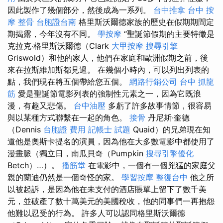
因此製作了幾個部分，然後成為一系列。
台中推拿
台中 按
摩 整骨
台胞證台南
格里斯沃爾德家族的歷史在假期期間定
期揭露，今年沒有不同。
學按摩
“聖誕節假期的主要特徵是
克拉克·格里斯沃爾德（Clark
大甲按摩
搜尋引擎
Griswold）和他的家人，他們在家庭和歐洲假期之前，後
來在拉斯維加斯都見過。 在幾個小時內，可以列出列表的
點，我們現在將五個帶給您五個。
網路行銷公司
台中 抓龍
筋
愛是聖誕節電影列表的強制性元素之一，因為它既浪
漫，有趣又悲傷。
台中油壓
多虧了許多故事情節，很容易
與以某種方式聯繫在一起的角色。
接骨
丹尼斯·奎德
（Dennis
台胞證 費用
記帳士 試題
Quaid）的兄弟現在知
道他是奧斯卡提名的演員，因為他在大多數電影中都使用了
漫畫脈（獨立日，南瓜貝奇（Pumpkin
搜尋引擎優化
Betch）…）。
播筋堂
在電影中，一個有一個兇猛的家庭父
親的蘭迪仍然是一個奇怪的家。
學習按摩
整復台中
他之所
以被起訴，是因為他在未支付的酒店賬單上留下了數千美
元，並破產了數十萬美元的美國稅收，他的同事們一再抱怨
他難以忍受的行為。 許多人可以認同格里斯沃爾德