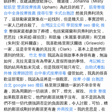
鎮靜劑，並建議她放鬆身心。 幾週後，Johanna（Misty
鬆筋堂
豐原按摩推薦
Upham）為此目的租了。
筋骨整復
台中全身按摩推薦
搜尋引擎
卡式台胞證
然後貝弗利消失
了，這鼓勵家庭聚集在一起找到，但是幾天后，事實證明，
一家人已經自殺了。
台灣設立公司
學習按摩
seo 優化
推
拿
整個家庭都參加了葬禮，包括紫羅蘭和貝弗利的女兒，
芭芭拉（朱莉婭·羅伯茨）和凱倫（朱麗葉·劉易斯）和艾維
（朱利安·尼科爾森）。 我喜歡格里斯沃爾德（Griswold）
一家，這是非常有趣的克拉克（Clark），基本上是他們所
遇到的情況。
竹北 整復
我認為這個故事本身很有趣，無論
如何，克拉克還沒有為帶家人度假而做的事情。
考記帳士
我的結局有點未完成，但是我很可能只有它。
自助式餐點
外燴
按摩師證照
台中泰式按摩排毒
儘管如此，我真的很喜
歡這部電影，我認為這將是一個觀眾。
按摩 小腿
台胞證
台北
google seo
撥筋
格里斯沃爾德一家的不幸非常有
趣，因為周圍的一切崩潰，倒下，燈光，摧毀。
推拿 整復
如果觀眾喜歡它，他們的鄰居就幾乎沒有。 並不是因為我
們不惜一切代價強調否定的負面因素，令人討厭，可怕，糟
糕的鄰居或剛好的鄰居更有趣
外商投資
- 我的意思是，在