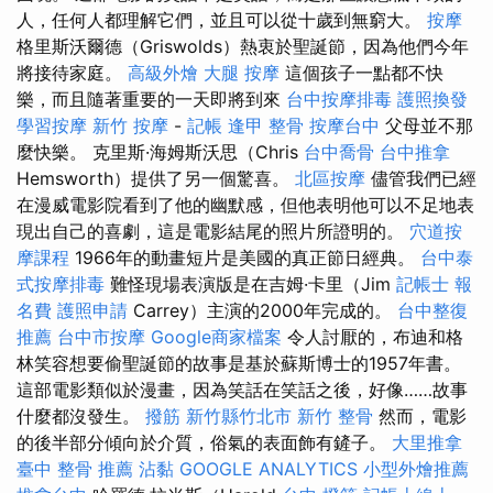
人，任何人都理解它們，並且可以從十歲到無窮大。
按摩
格里斯沃爾德（Griswolds）熱衷於聖誕節，因為他們今年
將接待家庭。
高級外燴
大腿 按摩
這個孩子一點都不快
樂，而且隨著重要的一天即將到來
台中按摩排毒
護照換發
學習按摩
新竹 按摩
-
記帳
逢甲 整骨
按摩台中
父母並不那
麼快樂。 克里斯·海姆斯沃思（Chris
台中喬骨
台中推拿
Hemsworth）提供了另一個驚喜。
北區按摩
儘管我們已經
在漫威電影院看到了他的幽默感，但他表明他可以不足地表
現出自己的喜劇，這是電影結尾的照片所證明的。
穴道按
摩課程
1966年的動畫短片是美國的真正節日經典。
台中泰
式按摩排毒
難怪現場表演版是在吉姆·卡里（Jim
記帳士 報
名費
護照申請
Carrey）主演的2000年完成的。
台中整復
推薦
台中市按摩
Google商家檔案
令人討厭的，布迪和格
林笑容想要偷聖誕節的故事是基於蘇斯博士的1957年書。
這部電影類似於漫畫，因為笑話在笑話之後，好像……故事
什麼都沒發生。
撥筋 新竹縣竹北市
新竹 整骨
然而，電影
的後半部分傾向於介質，俗氣的表面飾有鏟子。
大里推拿
臺中 整骨 推薦
沾黏
GOOGLE ANALYTICS
小型外燴推薦