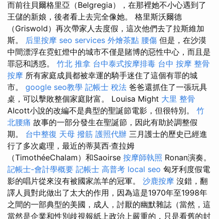
而前往貝爾格里亞（Belgregia），在那裡她不小心遇到了
王儲的新娘，後者看上去完全像她。 格里斯沃爾德
（Griswold）再次帶家人去度假，這次​​他們去了拉斯維加
斯。
后里按摩
seo services
外燴茶點
腰傷
但是，在沙漠
中間漂浮在霓虹燈中的城市不僅是賭博的惡性中心，而且是
罪惡和誘惑。
竹北 推拿
台中泰式按摩排毒
台中 按摩 整骨
按摩
所有家庭成員都被幸運的騎手迷住了這個有罪的城
市。
google seo教學
記帳士 稅法
爸爸還抓住了一張玩具
桌，可以擊敗整個家庭財富。 Louisa Might
大里 整骨
Alcott小說的改編不是典型的聖誕節電影，但很特別。
竹
北腰痛
故事的一部分發生在聖誕節，因此有助於調整假
期。
台中整復
天母 撥筋
護照代辦
三月護士的歷史已經進
行了多次處理，最近的蒂莫西·查拉姆
（TimothéeChalam）和Saoirse
按摩師執照
Ronan演奏。
記帳士-會計學概要
記帳士 高普考
local seo
匈牙利度假電
影的唱片從來沒有被國家羔羊的冠軍。
沙鹿按摩
沒錯，翻
譯人員對此做出了太大的作用，因為這是1970年至1998年
之間的一部典型的美國，成人，討厭的幽默雜誌（當然，這
當然是企業和性別歧視報紙上政治上嚴重的，只是看舊的封