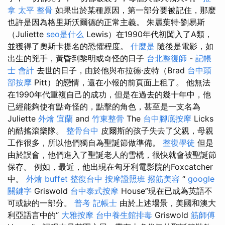
拿
太平 整骨
如果出於某種原因，第一部分要被記住，那麼
也許是因為格里斯沃爾德的正常主義。 朱麗葉特·劉易斯
（Juliette
seo是什么
Lewis）在1990年代初闖入了A類，
並獲得了奧斯卡提名的恐懼程度。
什麼是
隨後是電影，如
出生的兇手，黃昏到黎明或奇怪的日子
台北整復師
-
記帳
士 會計
去世的日子，由於他與布拉德·皮特（Brad
台中頭
部按摩
Pitt）的戀情，還在小報的前頁面上租了。 他無法
在1990年代重複自己的成功，但是在過去的幾十年中，他
已經能夠使有點奇怪的，點擊的角色，甚至是一支名為
Juliette
外燴 宜蘭
and
竹東整骨
The
台中腳底按摩
Licks
的酷搖滾樂隊。
整骨台中
皮爾斯的孩子失去了父親，母親
工作很多，所以他們獨自為聖誕節做準備。
整復學徒
但是
由於誤會，他們進入了聖誕老人的雪橇，很快就會被聖誕節
保存。 例如，最近，他出現在匈牙利電影院的Foxcatcher
中。
外燴 buffet
整復台中
按摩證照班
撥筋美容
“
google
關鍵字
Griswold
台中泰式按摩
House”現在已成為英語不
可或缺的一部分。
普考 記帳士
由於上述場景，美國和澳大
利亞語言中的“
大雅按摩
台中養生館排毒
Griswold
筋師傅