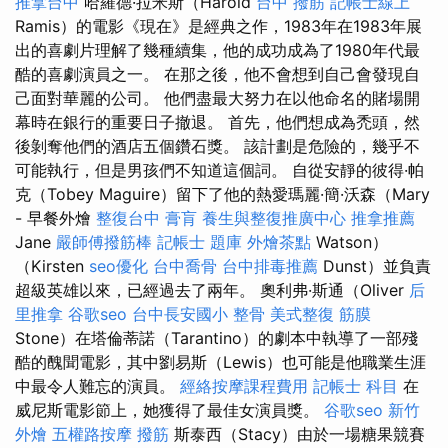
推拿台中
哈羅德·拉米斯（Harold
台中 撥筋
記帳士線上
Ramis）的電影《現在》是經典之作，1983年在1983年展
出的喜劇片理解了幾種續集，他的成功成為了1980年代最
酷的喜劇演員之一。 在那之後，他不會想到自己會發現自
己面對華麗的公司。 他們盡最大努力在以他命名的賭場開
幕時在銀行的重要日子撤退。 首先，他們想成為禿頭，然
後剝奪他們的酒店五個鑽石獎。 該計劃是危險的，幾乎不
可能執行，但是男孩們不知道這個詞。 自從安靜的彼得·帕
克（Tobey Maguire）留下了他的熱愛瑪麗·簡·沃森（Mary
- 早餐外燴
整復台中
膏肓
養生與整復推廣中心
推拿推薦
Jane
嚴師傅撥筋棒
記帳士 題庫
外燴茶點
Watson）
（Kirsten
seo優化
台中喬骨
台中排毒推薦
Dunst）並負責
超級英雄以來，已經過去了兩年。 奧利弗·斯通（Oliver
后
里推拿
谷歌seo
台中長安國小 整骨
美式整復 筋膜
Stone）在塔倫蒂諾（Tarantino）的劇本中執導了一部殘
酷的醜聞電影，其中劉易斯（Lewis）也可能是他職業生涯
中最令人難忘的演員。
經絡按摩課程費用
記帳士 科目
在
威尼斯電影節上，她獲得了最佳女演員獎。
谷歌seo
新竹
外燴
五權路按摩
撥筋
斯泰西（Stacy）由於一場糖果競賽