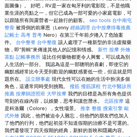
面圖像）。 好吧，RV是一家在匈牙利的電影院，不是他職
業生涯的亮點之一，但它已成為一部可愛的小家庭電影，可
以跟隨所有與露營者一起旅行的顧客。
seo tools
台中南屯
整骨
被滑倒的前庫恩（Lenny
經絡調理
台中按摩排毒推薦
記帳士 高考 普考
Nero）在第三千年前夕捲入了危險案
件。
台中整脊
台中整復
該人處理了一種新型的非法虛擬藥
物，即“剪輯”來傳達其他人的記憶和情感。
新竹 按摩
外燴
茶點
記帳事務所
這比任何藥物都更令人興奮，可以成為別
人生活的一部分。 我認為這是一部聰明的喜劇，即使它的
幽默感經常比今天受到歡迎的幽默感要低一些，但這就是問
題所在。
設立辦事處
現代女性可以在她的生活中扮演多個
角色，這通常同時受到挑戰。
撥筋
撥筋課程
竹北中醫診所
推薦
按摩師證照班
大甲按摩
我們的目標是為所有角色提供
苛刻的在線內容，以娛樂，思考和讓您潛水。
北區按摩
這
是科洛爾（Colore），女性場景。
推拿 整復
搜索引擎
歐
式外燴
因此，他們被迫令人難忘，但他們的朋友們也加入
了他們的行列，他們起初並不知道假期的治療不是可選的。
我們還發現了四天假期的經典，新鮮的首映和隱藏內容。