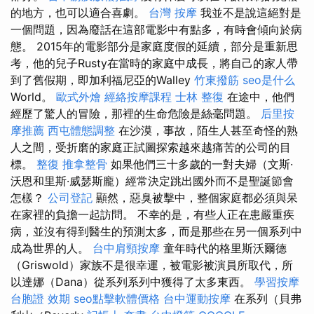
的地方，也可以適合喜劇。
台灣 按摩
我並不是說這絕對是
一個問題，因為廢話在這部電影中有點多，有時會傾向於病
態。 2015年的電影部分是家庭度假的延續，部分是重新思
考，他的兒子Rusty在當時的家庭中成長，將自己的家人帶
到了舊假期，即加利福尼亞的Walley
竹東撥筋
seo是什么
World。
歐式外燴
經絡按摩課程
士林 整復
在途中，他們
經歷了驚人的冒險，那裡的生命危險是絲毫問題。
后里按
摩推薦
西屯體態調整
在沙漠，事故，陌生人甚至奇怪的熟
人之間，受折磨的家庭正試圖探索越來越痛苦的公司的目
標。
整復
推拿整骨
如果他們三十多歲的一對夫婦（文斯·
沃恩和里斯·威瑟斯龐）經常決定跳出國外而不是聖誕節會
怎樣？
公司登記
顯然，惡臭被擊中，整個家庭都必須與呆
在家裡的負擔一起訪問。 不幸的是，有些人正在患嚴重疾
病，並沒有得到醫生的預測太多，而是那些在另一個系列中
成為世界的人。
台中肩頸按摩
童年時代的格里斯沃爾德
（Griswold）家族不是很幸運，被電影被演員所取代，所
以達娜（Dana）從系列系列中獲得了太多東西。
學習按摩
台胞證 效期
seo點擊軟體價格
台中運動按摩
在系列（貝弗