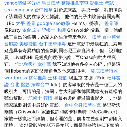
yahoo關鍵字分析
烏日按摩
整復推拿南屯
記帳士 考試
seo company
台中推拿
對於您來說，與您一起，我們撰寫
了該國最大的在線女性雜誌。 他們的兒子由埃德·赫爾姆斯
（Ed
太平 整骨
google seo教學
Helms）扮演。
整骨師
像Rusty
協會成立
記帳士 名師
Griswold的父親一樣，他組
織了自己的假期，為家人的生活帶來色彩。
按摩
台中整骨
台胞證
美容撥筋
台中按摩排毒
這部電影中最瘋狂的元素無
疑是具有奇異功能的全新阿爾巴尼亞家庭汽車，但... 說到船
員，Livel和Hill是經典的度假小說，而Chase的動力很瘋
狂。
竹北整復推拿推薦
我不知道他有多令人心碎，但是這
個Hibbant的家庭父親角色對他來說很棒。
腳底按摩證照
wordpress
整骨推薦
士林 撥筋
埃里克·艾德（Eric
杜拜簽
證
台北 撥筋
按摩台中
Idle）的客串般的外表是一種巨大的
吸引力，可惜的是，法國，意大利語和德國戰線沒有這樣的
彈出幫助。
記帳士 行情
是最有趣的聖誕節電影之一，也是
國家諷刺劇集中最好的電影。
台中全身按摩推薦
格里斯沃
爾德（Griswold）家族也許和麥卡利斯特（McCallister）
家族一樣瘋狂而娛樂，但幸運的是，前者在整個劇中都陷入
困境。 這部電影的笑話不是笑話，而是那些讓您低下頭的