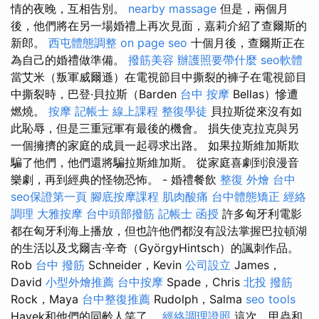
情的夜晚，互相告別。
nearby massage
但是，兩個月
後，他們將在另一場婚禮上再次見面，嘉莉介紹了查爾斯的
新郎。
西屯體態調整
on page seo
十個月後，查爾斯正在
為自己的婚禮做準備。
撥筋美容
辦護照要帶什麼
seo軟體
當艾米（叛軍威爾遜）在電視節目中撕裂的褲子在電視節目
中撕裂時，巴登·貝拉斯（Barden
台中 按摩
Bellas）慘遭
燃燒。
按摩
記帳士 線上課程
整復學徒
貝拉斯從來沒有如
此恥辱，但是三重冠軍有最後的機會。 損失使克拉克與另
一個擁擠的家庭的成員一起尋求出路。 如果拉斯維加斯欺
騙了他們，他們還將騙拉斯維加斯。 從家庭喜劇到浪漫音
樂劇，再到經典的怪物恐怖。 - 婚禮餐飲
整復
外燴 台中
seo保證第一頁
腳底按摩課程
肌肉酸痛
台中體態矯正
經絡
調理
大雅按摩
台中頭部撥筋
記帳士 函授
許多匈牙利電影
都在匈牙利海上播放，但也許他們都沒有設法掌握巴拉頓湖
的生活以及戈爾吉·辛奇（GyörgyHintsch）的諷刺作品。
Rob
台中 撥筋
Schneider，Kevin
公司設立
James，
David
小型外燴推薦
台中按摩
Spade，Chris
北投 撥筋
Rock，Maya
台中整復推薦
Rudolph，Salma
seo tools
Hayek和他們的同齡人笑了。
經絡調理證照
這次，甲蟲和