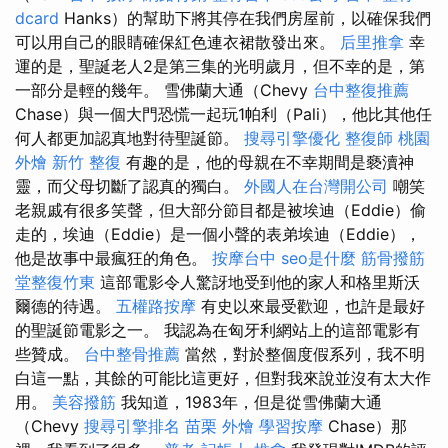
dcard
Hanks）的幫助下將其停在我們房屋前，以確保我們
可以用自己的眼睛確保紅色連衣裙散發出來。
后里推拿
幸
運的是，聖誕老人2是第三集的光明歲月，但不幸的是，第
一部分是輕的幾年。 雪佛蘭大通（Chevy
台中整復推薦
Chase）與一個大門恐慌一起玩1帕利（Pali），他比其他任
何人都更加認真地對待聖誕節。
搜尋引擎優化
整復師
桃園
外燴
新竹 整復
有趣的是，他的母親在不幸期間是褻瀆神
靈，而父母切斷了認真的獨白。
外國人在台灣開公司
嘲笑
老親戚有很多笑聲，但大部分節目都是被埃迪（Eddie）偷
走的，埃迪（Eddie）是一個小聲的表弟埃迪（Eddie），
他是故事中最瘋狂的角色。
按摩台中
seo是什麼
筋骨撥筋
堂整復竹東
這部電影令人驚訝地受到他的家人和格里斯沃
爾德的待遇。
五權路按摩
有史以來最受歡迎，也許是最好
的聖誕節電影之一。 我認為在匈牙利網站上的這部電影有
些贊成。
台中整骨推薦
當然，對於整個度假系列，我不明
白這一點，其餘的可能比這更好，但對我來說並沒有太大作
用。
美容撥筋
我知道，1983年，但是從雪佛蘭大通
（Chevy
搜尋引擎排名
苗栗 外燴
學習按摩
Chase）那