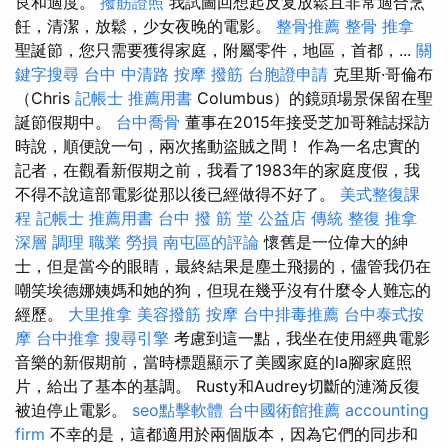
良和適度。
撥筋證照
我試圖回想起反复放鬆且非常適合烹
飪，清潔，放鬆，少女夜晚的電影。
整骨推薦
整骨 推拿
聖誕節，您只需要獲得家庭，附屬零件，地區，首都，...
關
鍵字搜尋
台中 中清路 按摩
撥筋
台胞證申請
克里斯·哥倫布
（Chris
記帳士 推薦用書
Columbus）的鏡頭場景保留在聖
誕節假期中。
台中喬骨
董事在2015年接受芝加哥雜誌採訪
時說，順便說一句，兩次搖動盜賊之間！ 作為一名忠實的
記者，在觀看新假期之前，我看了1983年的家庭度假，我
不得不說這部電影從那以後已經做得不好了。
美式整復課
程
記帳士 推薦用書
台中 撥 筋 堂 公益店 傳統 整復 推拿
深層 調理 職業 勞損 南屯區的評論
懷舊是一位偉大的紳
士，但是當今的眼睛，最終結果是塵土飛揚的，儘管我仍在
嘲笑埃德娜姨媽和她的狗，但現在幾乎沒有什麼令人難忘的
經歷。
大里推拿
美容撥筋
按摩
台中排毒推薦
台中泰式按
摩
台中推拿
搜尋引擎
考慮到這一點，我坐在使用經典電影
音樂的新假期前，當時標題顯示了美國家庭的la腳家庭照
片，給出了基本的基調。 Rusty和Audrey切斷的漣漪反復
被迫停止電影。
seo點擊軟體
台中國術館推薦
accounting
firm
不幸的是，這都適用於兩個版本，因為它們的同步和