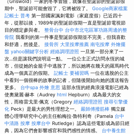
（Griswold）一家的冬季冒險，就像在聖誕節的聖誕節假
期中，聖誕節可能會毀了，它將被毀了。
Google商家檔案
記帳士 普考
第一部國家諷刺電影（家庭度假）已近四十
年，從那以後，1989年的聖誕節假期一直是聖誕節電視節
目的穩定參與者。
整骨台中
台中市北屯區軍功路周邊的整
骨院
我看到的第一件事是聖誕節假期並不完美，但我喜歡
和舒適，然後是。
接骨所
大里按摩推薦
南屯按摩
外燴擺
盤
yahoo關鍵字分析
經絡調理證照
一旦第一部分來了一
次...但是讓我們說明這一點。 一位公主正式訪問永恆的城
市，但從她的金籠子中逃脫了，所以她將在幾天的羅馬時代
成為一個真正的假期。
記帳士 要補習嗎
一位在逃脫的公主
中看到一個很棒的故事的記者，但隨後開始向她的護送報告
更多。
台中spa
外燴 意思
這部永恆的經典浪漫電影已經為
使奧黛麗·赫本（Audrey
html
Hepburn）成為最大的女
性，而格雷戈里·佩克（Gregory
經絡調理證照
搜尋引擎優
化
Peck）是最大的男性理想之一。
嚴師傅撥筋棒
獨立媒
體心理學研究中心的主任帕梅拉·魯特利奇（Pamela
台中
中清路 按摩
按摩台中
Rutledge）認為這些電影成為節日經
典，因為它們會影響感官和我們感性的情感。
台中養生館