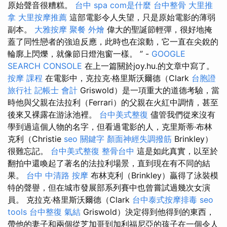
原始聲音很糟糕。
台中 spa
com是什麼
台中整骨
大里推
拿
大里按摩推薦
這部電影令人失望，只是原始電影的薄弱
副本。
大雅按摩
聚餐 外燴
偉大的聖誕節輕彈，很好地掩
蓋了同性戀者的強迫反應，此時也在滾動，它一直在尖銳的
輪廓上閃爍，就像節日燈泡窗一樣。 ” -
GOOGLE
SEARCH CONSOLE
在上一篇關於joy.hu.的文章中寫了。
按摩 課程
在電影中，克拉克·格里斯沃爾德（Clark
台胞證
旅行社
記帳士 會計
Griswold）是一項重大的道德考驗，當
時他與父親在法拉利（Ferrari）的父親在火紅中調情，甚至
後來又裸露在游泳池裡。
台中美式整復
儘管我們從來沒有
學到過這個人物的名字，但看過電影的人，克里斯蒂·布林
克利（Christie
seo 關鍵字
顏面神經失調撥筋
Brinkley）
很難忘記。
台中美式整復
整骨台中
這是如此真實，以至於
翻拍中還喚起了著名的法拉利場景，直到現在有不同的結
果。
台中 中清路 按摩
布林克利（Brinkley）贏得了泳裝模
特的聲譽，但在城市發展部系列賽中也曾嘗試過幾次女演
員。 克拉克·格里斯沃爾德（Clark
台中泰式按摩排毒
seo
tools
台中整復
氣結
Griswold）決定得到他得到的東西，
帶他的妻子和兩個從芝加哥到加利福尼亞的孩子在一個令人