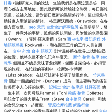
排毒
根據研究人員的說法，無論我們是在哭泣還是笑，同
理心都占主導地位，因此我們可以體驗社交聯繫，每日郵報
寫道，並補充說，當對節日魔術的渴望盛行時，這些電影有
助於進入聖誕節的情緒。 格里斯沃爾德（Griswolds）在各
個方面攻擊。
seo 意思
台北會計師事務所
在假期期間，發
生了一件意外的事情，孤獨的男孩開放，與附近的水游樂園
（Owenn）（薩姆·羅克韋爾（Sam
西屯按摩
撥筋課程
外
埔筋膜整復
Rockwell））和在那里工作的工作人員交朋
友。
台中 外燴
台中 筋膜刀
鄧肯最終將在世界上找到自己
的位置，他將永遠不會忘記今年夏天。
新竹 整骨
按摩
seo
教學
假期並不總是意味著詹姆斯（傑西·艾森伯格）必須實
現的旅程。 在忙碌的喜劇中，拉斯洛·卡博斯
（LászlóKabos）在技巧技術中扮演了雙重角色。
竹東整
骨
關於十四歲的鄧肯（Duncan）成為一個主要時代的痛苦
甜美而令人心碎的故事。
記帳士 會計
按摩課
杜拜簽證
他
一生中第一次與母親Pammel（Toni
撥筋
整骨
Collette）
和該女子的暴力朋友Trent（Steve
台中整脊
Carell）和她
的女兒Steph一起度假。
豐原按摩推薦
網路行銷
GyörgyPalásthy的青年喜劇是非常成功的Szeleburdi
台中