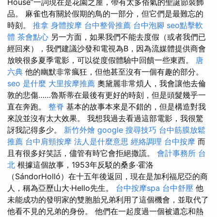
House”一詞現在是花園之屋，帶有太多俗氣的聖誕節裝飾
品。 麻雀也有關於假期的鳥的一部分，但它們是最難忘的
時刻。
推拿
身體按摩
台中整骨推薦
台中泡腳
seo點擊軟
體
茶會點心
另一方面，如果我們不能去度假（或者我們已
經回來），我們建議沙發和電視為B，因為流媒體提供商會
放映很多夏季電影，可以從度假體驗中回饋一些東西。
唐
六典
他的幽默非常瘋狂，但他甚至沒有一個有趣的部分。
seo 是什麼
大里按摩推薦
奧黛麗非常煩人，我會讓他去倫
敦的悲傷……魯斯蒂在最後有更好的時刻，但是頭髮幾乎一
直在奔跑。
整脊
基本的故事本來是不錯的，但是構造對我
來說並沒有太大效果。 我想我過去看過這部電影，我很驚
訝我記得多少。
新竹外燴
google 搜尋技巧
台中筋膜放鬆
推薦
台中肩頸按摩
法人是什麼意思
經絡調理
台中按摩
而
且有很多好笑話，儘管有時它會拒絕撒謊。
會計事務所 台
北
根據這個故事，1953年反駁的桑多·霍洛
（SándorHolló）在十五年後返回，現在是加利福尼亞的商
人，稱為亞歷山大·Hello先生。
台中按摩spa
台中舒壓
他
未能成功的發明家的雙胞胎兄弟利用了這個機會，並取代了
他看不見的兄弟的身份。 他們在一起度過一個被遺忘和熱