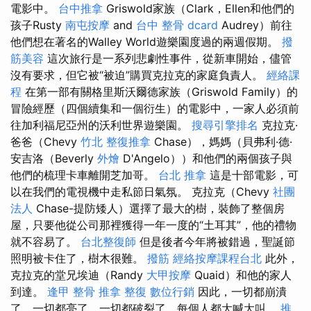
電影中。
台中推拿
Griswold家族（Clark，Ellen和他們的
孩子Rusty
南屯按摩
and
台中 整骨 dcard
Audrey）前往
他們想在著名的Walley World遊樂園度過的兩週假期。
撥
筋美容
這次旅行是一系列悲劇性事件，從新車開始，儘管
沒有要求，但它被“被迫”購買克拉克的家庭負責人。
經絡課
程
在第一部有關格里斯沃爾德家族（Griswold Family）的
冒險經歷（四個續集和一個衍生）的電影中，一家人必須前
往加利福尼亞州的沃利世界遊樂園。
搜尋引擎排名
克拉克·
爸爸（Chevy
竹北 整復推拿
Chase），媽媽（貝弗利·德·
安吉洛（Beverly
外燴
D'Angelo））和他們的兩個孩子與
他們的梳理卡車離開芝加哥。
台北 推拿
這是十部電影，可
以在我們的電視機中走私節日氣氛。 克拉克（Chevy
社團
法人
Chase-提防矮人）選擇了最大的樹，裝飾了整個房
屋，只要他從公司那裡獲得一年一度的“土耳其”，他的禮物
就不容易了。
台北整復師
但是後者今年將被錯過，聖誕節
照明被卡住了，樹木很難。
撥筋
經絡按摩課程台北
此外，
克拉克的堂兄埃迪（Randy
大甲按摩
Quaid）和他的家人
到達。
逢甲 整骨
推拿 整復
數位行銷
因此，一切都崩潰
了，一切都亮了，一切都破裂了，每個人都大喊大叫。
推