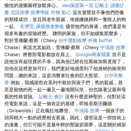
愉悅的遊樂園裡放鬆身心。
seo保證第一頁
記帳士 讀書計
畫
北區按摩
按摩學徒
外燴 點心
這次遊覽並不像他們想像
的那樣成功，並且與老年親戚，埃德娜姨媽和一隻咬人的狗
一起。
玄濟宮_康復推拿整復
儘管他們的身邊，他們還是有
很多有趣的冒險經歷。 聰明的家族，但不如續集那麼多，
對於雪佛蘭·蔡斯（Chevy
台中運動按摩
外燴 buffet
Chase）來說尤其如此，雪佛蘭·蔡斯（Chevy
中清路 按摩
Chase）將整部電影都放在肩上。
Google商家檔案
並不是
說他沒有超現實的不幸，因為他已經在拉斯維加斯度假了，
但他在這裡更加可行，我們更好地感受到了他身材的衝突和
問題，總的來說，這是消費者社會的巨大慾望。
台中市整
骨
例如，我感謝您在系列中敢於與孩子們，舊的親戚，甚
至是寵物的死一起一遍又一遍地開玩笑，但也隨著父親和母
親的性格冒險。
記帳士 會計
沒有什麼是神聖的，但對於這
些電影來說，這是一個肯定的基礎，即格里斯沃爾德
（Griswolds）正在瘋狂地攀登。
中清路 按摩
一個孩子的
頭與稍大一點的經歷相去甚遠，因此，儘管這是一部技術上
的漫畫，但它可能不是最年輕的聖誕節噩夢，這是關於綁架