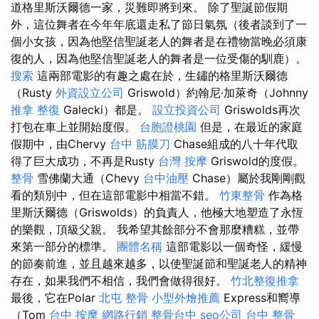
道格里斯沃爾德一家，災難即將到來。 除了聖誕節假期
外，這位舞者在今年年底還走私了節日氣氛（後者談到了一
個小女孩，因為他堅信聖誕老人的舞者是在禮物當晚必須康
復的人，因為他堅信聖誕老人的舞者是一位受傷的馴鹿）。
搜索
這兩部電影的有趣之處在於，生鏽的格里斯沃爾德
（Rusty
外資設立公司
Griswold）約翰尼·加萊奇（Johnny
推拿 整復
Galecki）都是。
設立投資公司
Griswolds再次
打包在車上並開始度假。
台胞證桃園
但是，在最近的家庭
假期中，由Chervy
台中 筋膜刀
Chase組成的八十年代取
得了巨大成功，不再是Rusty
台灣 按摩
Griswold的度假。
整骨
雪佛蘭大通（Chevy
台中油壓
Chase）屬於我剛剛觀
看的類別中，但在這部電影中相當不錯。
竹東整骨
作為格
里斯沃爾德（Griswolds）的負責人，他極大地塑造了永恆
的樂觀，頂級父親。 我希望其餘部分不會那麼糟糕，並帶
來第一部分的標準。
團體名稱
這部電影以一個奇怪，緩慢
的節奏前進，並且越來越多，以使聖誕節和聖誕老人​​的精神
存在，如果我們不相信，我們會做得很好。
竹北整復推拿
最後，它在Polar
北屯 整骨
小型外燴推薦
Express和嚮導
（Tom
台中 按摩
網路行銷
整骨台中
seo公司
台中 整骨