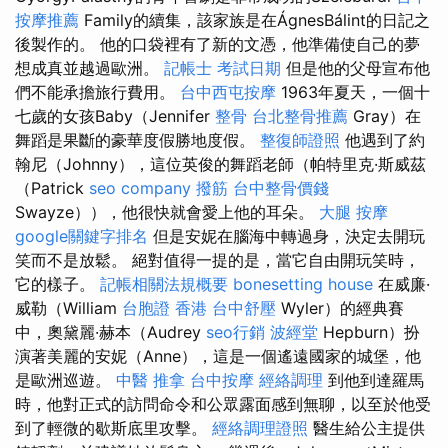
按摩推薦
Family的續集，該家族是在ÁgnesBálint的日記之
後製作的。 他的口袋裡有了新的文憑，他準備使自己的夢
想成真並越過歐洲。
記帳士 考試日期
但是他的父母宣布他
們不能承擔旅行費用。
台中西屯按摩
1963年夏天，一個十
七歲的女孩Baby（Jennifer
整骨
台北整骨推薦
Gray）在
舞蹈是果斷的豪華度假勝地度假。
整復師證照
他遇到了約
翰尼（Johnny），這位英俊的舞蹈老師（帕特里克·斯威茲
（Patrick
seo company
撥筋
台中整骨價錢
Swayze）），他很快就會愛上他的耳朵。
大腿 按摩
google關鍵字排名
但是安妮在腦海中轉過身，決定去開玩
笑而不是放鬆。 絕對值得一提的是，當它自由開玩笑時，
它的樣子。
記帳相關法規概要
bonesetting house
在威廉·
威勒（William
台胞證 香港
台中舒壓
Wyler）的經典賽
中，奧黛麗·赫本（Audrey
seo行銷
波經堂
Hepburn）扮
演著美麗的安妮（Anne），這是一個遙遠國家的城堡，他
是歐洲巡遊。
中醫 推拿
台中按摩
經絡調理
到他到達羅馬
時，他對正式的訪問命令和公眾露面感到無聊，以至於他受
到了輕微的歇斯底里攻擊。
經絡調理證照
醫生給公主提供