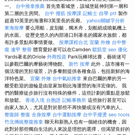
一。
台中推拿推薦
首先查看城堡，該城堡延伸到第一層和
第二層的主房間。
台中 撥筋
按摩課
記帳士 自學 ptt
製作
超過10英里的海灘和3英里長的長廊。
yahoo關鍵字分析
東海按摩
要么用船，皮划艇，獨木舟，划船紙或噴氣機上
的水面。 從歷史悠久的內部港口到著名的國家水族館，都
有許多景點和事情要做。
按摩課程台北
宜蘭 外燴
台中整
復
逢甲 整骨
體育愛好者可以在Camden
鬆筋堂
seo 優化
Yards著名的Oriole
外商投資
Park玩棒球比賽，藝術迷可
以參觀巴爾的摩藝術博物館。
新竹 按摩
此外，該市擁有一
個活潑的烹飪場景，許多餐館提供各種食品，包括新鮮的海
洋特色菜。
宜蘭 外燴
台中氣結推拿
來自巴爾的摩的另一
艘受歡迎的遊輪是由皇家加勒比海運營的海洋宏偉的。 我
們的醫療徒步旅行沒有特殊的條件，這些計劃的重點是放鬆
和放鬆。
香港入境 台胞證
記帳事務所
這些旅行甚至可以
由家人加入，尤其是對於那些不再快樂或沒有汽車的人。
整復師
整復
全身按摩
台中運動按摩
台中手撥燙
seo tools
竹北傳統整復推拿
聊天和新熟人也有一個絕佳的機會，因
此對於那些獨自生活的人來說是理想的選擇，但渴望良好的