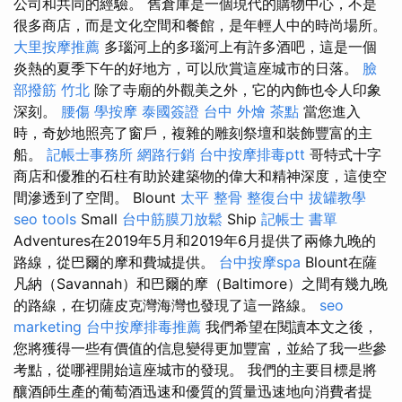
公司和共同的經驗。 舊倉庫是一個現代的購物中心，不是
很多商店，而是文化空間和餐館，是年輕人中的時尚場所。
大里按摩推薦
多瑙河上的多瑙河上有許多酒吧，這是一個
炎熱的夏季下午的好地方，可以欣賞這座城市的日落。
臉
部撥筋 竹北
除了寺廟的外觀美之外，它的內飾也令人印象
深刻。
腰傷
學按摩
泰國簽證
台中 外燴 茶點
當您進入
時，奇妙地照亮了窗戶，複雜的雕刻祭壇和裝飾豐富的主
船。
記帳士事務所
網路行銷
台中按摩排毒ptt
哥特式十字
商店和優雅的石柱有助於建築物的偉大和精神深度，這使空
間滲透到了空間。 Blount
太平 整骨
整復台中
拔罐教學
seo tools
Small
台中筋膜刀放鬆
Ship
記帳士 書單
Adventures在2019年5月和2019年6月提供了兩條九晚的
路線，從巴爾的摩和費城提供。
台中按摩spa
Blount在薩
凡納（Savannah）和巴爾的摩（Baltimore）之間有幾九晚
的路線，在切薩皮克灣海灣也發現了這一路線。
seo
marketing
台中按摩排毒推薦
我們希望在閱讀本文之後，
您將獲得一些有價值的信息變得更加豐富，並給了我一些參
考點，從哪裡開始這座城市的發現。 我們的主要目標是將
釀酒師生產的葡萄酒迅速和優質的質量迅速地向消費者提