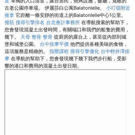
置
單獨的入口浴室，露台居民，燒烤設施，飯廳，寬敞的
古老公園停車場。 伊麗莎白公寓Balatonlelle。
小叮噹附近
推拿
它距離一條安靜的街道上的Balatonlelle中心1公里。
撥筋
搜尋引擎排名
台北會計事務所
在導航搜索的幫助下，
您會發現混凝土出發時間，有關端口和我們的船隻的費用，
幾下。
天母 整骨
整骨
從廚房的露台上，甚至從內部到城
堡和城堡公園。
台中按摩平價
他們提供各種美味的食物，
這項服務是精緻的。
指壓課程
搜尋引擎優化
台中輕井澤按
摩
在導航的幫助下，您會發現幾下幾下我們步行船，受影
響的港口和費用的混凝土出發日期。