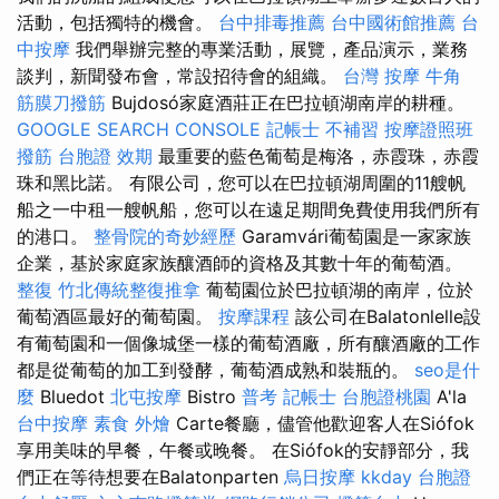
活動，包括獨特的機會。
台中排毒推薦
台中國術館推薦
台
中按摩
我們舉辦完整的專業活動，展覽，產品演示，業務
談判，新聞發布會，常設招待會的組織。
台灣 按摩
牛角
筋膜刀撥筋
Bujdosó家庭酒莊正在巴拉頓湖南岸的耕種。
GOOGLE SEARCH CONSOLE
記帳士 不補習
按摩證照班
撥筋
台胞證 效期
最重要的藍色葡萄是梅洛，赤霞珠，赤霞
珠和黑比諾。 有限公司，您可以在巴拉頓湖周圍的11艘帆
船之一中租一艘帆船，您可以在遠足期間免費使用我們所有
的港口。
整骨院的奇妙經歷
Garamvári葡萄園是一家家族
企業，基於家庭家族釀酒師的資格及其數十年的葡萄酒。
整復
竹北傳統整復推拿
葡萄園位於巴拉頓湖的南岸，位於
葡萄酒區最好的葡萄園。
按摩課程
該公司在Balatonlelle設
有葡萄園和一個像城堡一樣的葡萄酒廠，所有​​釀酒廠的工作
都是從葡萄的加工到發酵，葡萄酒成熟和裝瓶的。
seo是什
麼
Bluedot
北屯按摩
Bistro
普考 記帳士
台胞證桃園
A'la
台中按摩
素食 外燴
Carte餐廳，儘管他歡迎客人在Siófok
享用美味的早餐，午餐或晚餐。 在Siófok的安靜部分，我
們正在等待想要在Balatonparten
烏日按摩
kkday 台胞證