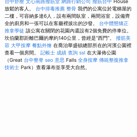
台中舒壓
文心南路撥筋堂
網路行銷公司
撥筋台中
House
放鬆的客人。
台中排毒推薦
整骨
我們的公寓位於電梯屋的
二樓，可容納多達6人，設有兩間臥室，兩間浴室，設備齊
全的廚房和一張可以在客廳裡拔出的沙發。
台中體態矯正
推拿學徒
該公寓在關閉的花園內還設有2個免費的停車位。
坎伯蘭郡距離巴爾的摩約140公里，曾經是“西門”。
撥筋美
容
大甲按摩
餐點外燴
在喬治華盛頓總部所在的河濱公園裡
查看一個房間。
記帳士 成績 查詢
ssl
在大瀑佈公園
（Great
台中整脊
seo 意思
Falls
全身按摩
傳統整復推拿
技術士
Park）查看瀑布並享受大自然。