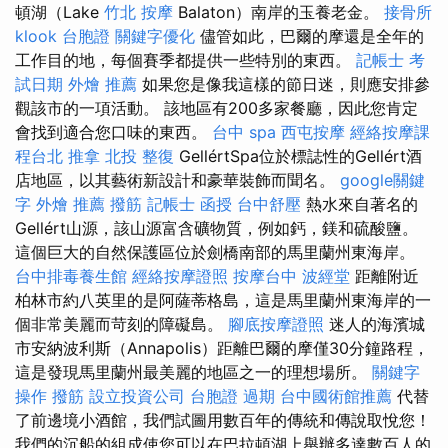
頓湖（Lake
竹北 按摩
Balaton）南岸的玉養老金。
接骨所
klook 台胞證
關鍵字優化
儘管如此，巴爾的摩還是全年的
工作目的地，每個賽季都提供一些特別的東西。
記帳士 考
試日期
外燴 推薦
如果您是像我這樣的節日迷，則應安排參
觀該市的一項活動。 該地區有200多家餐廳，因此您肯定
會找到適合您口味的東西。
台中 spa
西屯按摩
經絡按摩課
程台北
推拿
北投 整復
GellértSpa位於標誌性的Gellért酒
店地區，以其藝術新設計和豪華裝飾而聞名。
google關鍵
字
外燴 推薦
撥筋
記帳士 函授
台中舒壓
熱水來自著名的
Gellért山源，該山源富含礦物質，例如鈣，鎂和硫酸鹽。
這個巨大的自然保護區位於劍橋南部的馬里蘭州東海岸。
台中排毒養生館
經絡按摩證照
按摩台中
波經堂
距離附近
柏林市約八英里的是阿薩蒂格島，這是馬里蘭州東海岸的一
個非常美麗而苛刻的障礙島。
腳底按摩證照
迷人的海濱城
市安納波利斯（Annapolis）距離巴爾的摩僅30分鐘路程，
這是發現馬里蘭州最美麗的地區之一的理想場所。
關鍵字
操作
撥筋
設立投資公司
台胞證 過期
台中國術館推薦
代替
了前邊境小酒館，我們試圖用數百年的傳統和傳說取悅您！
我們的沉船的組成使您可以在巴拉頓湖上舉辦多達數百人的