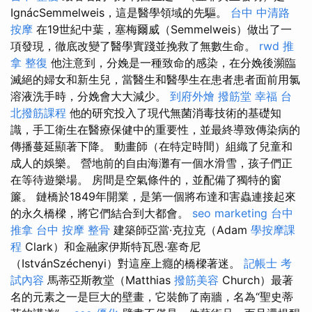
IgnácSemmelweis，這是醫學領域的先驅。
台中 中清路
按摩
在19世紀中葉，塞梅爾威（Semmelweis）做出了一
項發現，徹底改變了醫學實踐並挽救了無數生命。
rwd
推
拿 整復
他注意到，分娩是一種致命的感染，在分娩後瀕臨
滅絕的婦女和新生兒，當醫生和醫學生在患者患者面前用氯
溶液洗手時，分娩會大大減少。
到府外燴
撥筋堂 幸福
台
北撥筋課程
他的研究投入了現代無菌消毒技術的基礎知
識，手工衛生在醫療保健中的重要性，並最終導致傳染病的
傳播蔓延顯著下降。 動畫師（在特定時間）組織了兒童和
成人的娛樂。 營地前的自由海灘有一個水滑雪，孩子們正
在等待遊樂場。 房間是空氣條件的，並配備了獨特的窗
簾。 鏈橋於1849年開業，是第一個將布達和害蟲連接起來
的永久橋樑，將它們結合到大都會。
seo marketing
台中
推拿
台中 按摩 整骨
建築師亞當·克拉克（Adam
學按摩課
程
Clark）和金融家伊斯特瓦恩·塞奇尼
（IstvánSzéchenyi）對這座上癮的橋樑著迷。
記帳士 考
試內容
馬蒂亞斯教堂（Matthias
撥筋美容
Church）最著
名的元素之一是巨大的壁畫，它裝飾了南牆，名為“聖史蒂