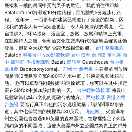
底樓和一樓的房間中受到叉子的歡迎。 我們的住宿距離
Balatonfüred海灘近10分鐘路程，距船體約5分鐘步行路
程。 近年來，一百多年的建築已經進行了完全的翻新，因
此我們的客人有一個完全更新，令人印象深刻的環境。 住
宿提供2、3和4張床，浴室室，放鬆，放鬆和精神上充電。
在凱爾特人之後，葡萄酒文化在羅馬時代的該地區確實蓬勃
發展，但是今天我們的否認仍然很受歡迎。
台中整復推薦
Balaton
整復台中
seo點擊軟體
台中按摩
台胞證 落地簽
台
中 抓龍筋
學按摩課程
Bazalt
鬆筋堂
Guesthouse
台中推
拿推薦
Badacsonytomaj。
記帳士 參考書
主建築的開放時
間是1和2間臥室公寓的80平方米中庭，並用電視和冰箱加
熱。 您可以單擊“接觸數據”的運輸選項，您可以在其中指定
要在Siófok中參加該計劃的一天。
台中輕井澤按摩
弗農山
是體驗當代城市文化的電融合的地方。
西屯按摩
香港入境
台胞證
要進行真正出色的污水處理架構，請訪問單鄰水管
道，其中七個彎曲的橋樑為530英尺。
考記帳士
火藥瀑布
州立公園包含超過100英里的森林區域，在那裡指定了奔跑
到釣魚的不同區域，這使火藥瀑布州立公園成為真正的戶外