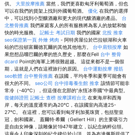
供。
大里按摩推薦
當然，我們更喜歡匈牙利葡萄酒，但也
可以在我們的貨架上找到外國葡萄酒。
優化
在我們的選擇
中，可以找到小型釀酒廠和更大的現代釀酒廠的產品。
台
北整骨推薦
我們家庭客人的所有服務將為客人的放鬆和愉
快的時光服務。
記帳士 考試日期
我們的國家
北投 推拿
seo保證第一頁
外燴 烤肉
- 阿特房屋位於巴拉頓湖和火車
站的巴拉頓富爾德瓦爾的其他其他地方。
台中肩頸按摩
如
果您想品嚐巴爾的摩的悠久歷史，那麼在Fell
台中 整骨
dcard
Point的海軍上將很難超越。 這從來都不是一個假
期，這就是人們在這裡旅行的原因。
台中運動按摩
撥筋
seo軟體
台中整骨推薦
在該國，平均冬季和夏季可能會有
很大的不同。
seo公司
台中排毒養生館
推拿
該情節可能非
常冷（-40°C），但這僅在北部的“永恆冰帝國”中最典型。
復健師證照
記帳士 查榜
按摩課程台北
在東海岸和西海
岸，每天的溫度通常約為20°C，在該國室內高達25-
27°C。 在這裡，您可以看到匈牙利加冕珠寶，包括聖皇
冠，劍和國家。 蓋爾特·希爾（Gellert Hill）的主要吸引力
是自由女神像，該雕像於1947年建立，以紀念納粹佔領。
這座令人印象深刻的紀念碑位於山頂，並為布達佩斯提供了