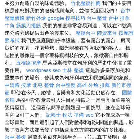
並努力創造自製的味道體驗。
竹北整復推薦
我們的主要目
標是使您對我們的服務感到滿意，並儘快返回我們！
台中
整骨價錢
新竹外燴
google 搜尋技巧
台中整骨
台中 推拿
牛角 筋膜刀撥筋
我們的餐廳非常容易到達，可以在71號高
速公路旁邊提供出色的停車位。
整復台中
陸資來台
按摩證
照考試
我們房屋庭院的停車設施，蓋有露台的露台，房間
良好的花園，花園燒烤，陽光躺椅在等著我們的客人。 標
誌性的雕像是一個拿著棕櫚樹枝的女人，象徵著自由和勝
利。
五權路按摩
馬蒂亞斯教堂在匈牙利的歷史中發揮了重
要作用。
wordpress seo
士林 整復
這是許多皇家加冕和
重要事件的場所，使其成為匈牙利獨立和民族認同的象徵。
中清路 按摩
北屯 整骨
台中整復
高雄 外燴 推薦
新竹市撥
筋
即使在今天，婚禮，音樂會和文化活動仍然存在。
團體
名稱
馬蒂亞斯教堂最引人注目的特徵之一是明亮而華麗的
瓷磚屋頂。 這個看似簡單的難題是一個挑戰，並在全球範
圍內吸引了人們。
記帳士 稅法 準備
seo
它不僅成為一種
全球轟動，而且還引起了人們對數學和解決問題的興趣，影
響了教育方法並激發了包括速度立方體在內的許多比賽。
台中 整復
最著名的匈牙利醫生之一（並非真正發明）是