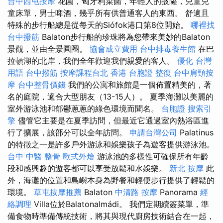
台中西屯按摩
花園，匈牙利菜餚，年輕人的披薩，兒童兒
童床單，男士啤酒，幾乎所有供普通客人的東西。 舒適且
特殊的步行船總是從每天的Siófok港口第8位開始。
哪裡找
台中撥筋
Balaton步行船的珍珠將為您帶來美妙的Balaton
景觀，並由全景圓圈。
協會成立費用
台中排毒養生館
在巴
拉頓湖的北岸，我們全年歡迎我們親愛的客人。
優化 台灣
用語
台中撥筋
按摩課程台北
香港 台胞證
整復
台中肩頸按
摩
台中整骨價錢
我們的公寓和旅館是一個佈置精美的，著
名的庭院，適合大型朋友（13-15人）。 夏季海灘以美麗的
室外游泳池和郁鬱蔥蔥的綠色環境而聞名。
台胞證
搜索引
擎
儘管它主要是在夏季訪問，但最近它通過室內熱浴區進
行了擴展，該部分可以全年訪問。
申請台灣公司
Palatinus
的特徵之一是許多戶外游泳和娛樂孩子為遊客提供游泳池。
台中 中醫 整骨
歐式外燴
游泳池的多樣性可確保所有年齡
段和感興趣的遊客都可以享受放鬆和水娛樂。
新北 按摩
此
外，海灘的位置和島嶼本身為野餐和輕便步行提供了輕鬆的
環境。
草屯按摩推薦
Balaton
中清路 按摩
Panorama
經
絡調理
Villa位於Balatonalmádi。 我們定期續簽菜單，準
備食物時準備傳統技術，將其與現代廚房技術結合在一起，