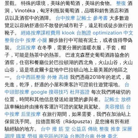
景觀。 特殊的環境，美味的葡萄酒，美味的食物。
整復
酒
洞，Vinotéka，匈牙利瓶裝葡萄酒，品嚐和銷售酒店和酒
店以及酒窖中的酒障。
台中按摩
記帳士 參考書
大多數遊
覽足以容納舒適但不散發的城市鞋子，遠足鞋或徒步旅行的
靴子。
經絡按摩課程費用
klook 台胞證
optimization 中文
整骨台中
按摩 小腿
腳步旅行中可能有泥土，或者值得帶偽
裝。
北區按摩
在冬季，需要分層的溫暖衣服，手套，帽
子，可能是熱茶中的熱茶。 巴達克森歷史葡萄酒路協會的
酒窖，住宿和餐廳位於巴拉頓湖的西北角，火山山谷，火山
山谷，這是塔皮爾卡盆地中巴拉頓山地上最美麗的地區之
一。
台中西區整骨
外燴 高雄
我們憑藉2018年的老式，最
先進，乾淨，舒適的小屋和乘客許可證前往遊覽場地。
台
中頭部按摩
google 搜尋技巧
杜拜簽證
每次我們將確切的
位置，時間和其他信息發送給遊覽的參與者。
記帳士 放榜
該車輛始終由擁有客運許可證的駕駛員駕駛。
美容撥筋
台
中按摩
后里按摩
在旅行期間，如果需要，我們在加油站上
保留洗手間。 拉德普斯塔（Rádpuszta）是您擁有所有經
驗經驗的地方。
台中 撥 筋 堂 公益店 傳統 整復 推拿 深層
調理 職業 勞損 南屯區的評論
台胞證台南
外燴 臺北