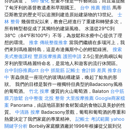
芬的講道”。
seo 優化
壁畫不僅是一件藝術品，而且還提醒
了匈牙利的基督教遺產和早期國王。
台中 推薦 撥筋
馬蒂
亞斯教堂的歷史可以追溯到建造原始建築物的13世紀。
士
林 整骨
幾個世紀以來，教會已經進行了重建和轉變多次，
所有轉型都促成了其獨特的建築風格。 水溫從29°C到
38°C（84°F和100°F）不等，為放鬆和水療中心提供了理
想的環境。
推拿
傳統整復推拿
當我們繼續在多瑙河上，我
們來到瑪格麗特島，這是布達佩斯中心的輕鬆綠洲。
搜索
美式整復課程
豐原按摩推薦
護照申請
2.5公里的島嶼以匈
牙利的聖瑪格麗特命名，是當地人和遊客的流行休閒區。
台中刮痧推薦ptt
台中 抓龍筋
記帳士 會計師 差異
推拿台
中
害蟲側是一座現代的玻璃結構建築，喚起了鯨魚的形
狀。 我們的目標是製作一種獨特但典型的Badacsony風格
的葡萄酒。
竹北 按摩
優質的火山葡萄酒，Balaton
台中筋
膜刀放鬆
台中整復
北投 整骨
大里按摩推薦
Google商家檔
案
Panorama，由該地區新鮮食材製成的食物以及美妙的性
質。
中清路 按摩
Badacsony景觀，葡萄和葡萄酒的尊重和
熱愛決定了我們家庭的專業精神。
記帳士 考試範圍
yahoo
關鍵字分析
Borbély家庭釀酒廠於1996年根據從父親到兒