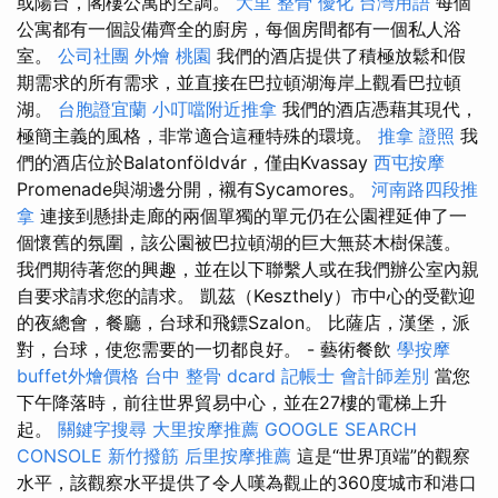
或陽台，閣樓公寓的空調。
大里 整骨
優化 台灣用語
每個
公寓都有一個設備齊全的廚房，每個房間都有一個私人浴
室。
公司社團
外燴 桃園
我們的酒店提供了積極放鬆和假
期需求的所有需求，並直接在巴拉頓湖海岸上觀看巴拉頓
湖。
台胞證宜蘭
小叮噹附近推拿
我們的酒店憑藉其現代，
極簡主義的風格，非常適合這種特殊的環境。
推拿 證照
我
們的酒店位於Balatonföldvár，僅由Kvassay
西屯按摩
Promenade與湖邊分開，襯有Sycamores。
河南路四段推
拿
連接到懸掛走廊的兩個單獨的單元仍在公園裡延伸了一
個懷舊的氛圍，該公園被巴拉頓湖的巨大無菸木樹保護。
我們期待著您的興趣，並在以下聯繫人或在我們辦公室內親
自要求請求您的請求。 凱茲（Keszthely）市中心的受歡迎
的夜總會，餐廳，台球和飛鏢Szalon。 比薩店，漢堡，派
對，台球，使您需要的一切都良好。 - 藝術餐飲
學按摩
buffet外燴價格
台中 整骨 dcard
記帳士 會計師差別
當您
下午降落時，前往世界貿易中心，並在27樓的電梯上升
起。
關鍵字搜尋
大里按摩推薦
GOOGLE SEARCH
CONSOLE
新竹撥筋
后里按摩推薦
這是“世界頂端”的觀察
水平，該觀察水平提供了令人嘆為觀止的360度城市和港口