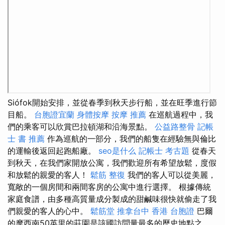
Siófok開始安排，並從春季到秋天步行船，並在旺季進行節
目船。
台胞證宜蘭
身體按摩
按摩 推薦
在巡航過程中，我
們的乘客可以欣賞巴拉頓湖和沿海景點。
公益路整骨
記帳
士 書 推薦
作為巡航的一部分，我們的船隻在經驗無與倫比
的運輸後返回起跑船廠。
seo是什么
記帳士 考古題
從春天
到秋天，在我們家開放公寓，我們歡迎所有希望放鬆，度假
和放鬆的親愛的客人！
鬆筋
整復
我們的客人可以從美麗，
寬敞的一個房間和兩間客房的公寓中進行選擇。 根據傳統
家庭食譜，由多種高質量成分製成的甜鹹味很快就偷走了我
們親愛的客人的心中。
鬆筋堂
推拿台中
香港 台胞證
巴爾
的摩西南50英里的莊園是該國訪問量最多的歷史地點之