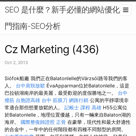
SEO 是什麼？新手必懂的網站優化入
門指南-SEO分析
Cz Marketing (436)
Oct 2, 2013
Siófok船廠 我們正在Balatonlelle的Várzsói路等我們的客
人。
台中肩頸放鬆
ÉvaApparman位於Balatonlelle，這是
巴拉頓湖南岸的最美麗，最受歡迎的度假勝地之一。
台中
撥筋
台胞證高雄
台中 筋膜刀
網路行銷
公寓的平靜環境非
常適合那些想要放鬆的人。
記帳士 課程 高雄
H55公寓位
於Balatonlelle，地理位置優越，只有一輛來自Balaton湖的
海岸。
國際整復師證照
正骨
在豪華，現代性和最大舒適性
的合金中，一年中的任何階段都有四種不同類型的房間。