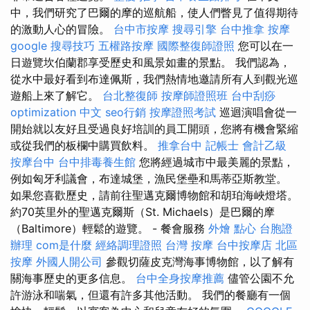
中，我們研究了巴爾的摩的巡航船，使人們瞥見了值得期待
的激動人心的冒險。
台中市按摩
搜尋引擎
台中推拿
按摩
google 搜尋技巧
五權路按摩
國際整復師證照
您可以在一
日遊覽坎伯蘭郡享受歷史和風景如畫的景點。 我們認為，
從水中最好看到布達佩斯，我們熱情地邀請所有人到觀光巡
遊船上來了解它。
台北整復師
按摩師證照班
台中刮痧
optimization 中文
seo行銷
按摩證照考試
巡迴演唱會從一
開始就以友好且受過良好培訓的員工開頭，您將有機會緊縮
或從我們的板欄中購買飲料。
推拿台中
記帳士 會計乙級
按摩台中
台中排毒養生館
您將經過城市中最美麗的景點，
例如匈牙利議會，布達城堡，漁民堡壘和馬蒂亞斯教堂。
如果您喜歡歷史，請前往聖邁克爾博物館和胡珀海峽燈塔。
約70英里外的聖邁克爾斯（St. Michaels）是巴爾的摩
（Baltimore）輕鬆的遊覽。 - 餐會服務
外燴 點心
台胞證
辦理
com是什麼
經絡調理證照
台灣 按摩
台中按摩店
北區
按摩
外國人開公司
參觀切薩皮克灣海事博物館，以了解有
關海事歷史的更多信息。
台中全身按摩推薦
儘管公園不允
許游泳和喘氣，但還有許多其他活動。 我們的餐廳有一個