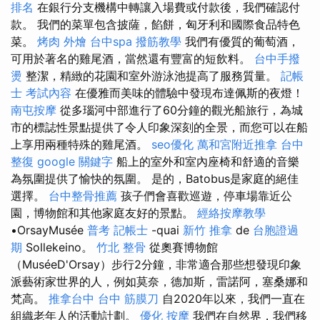
排名
在銀行分支機構中轉讓入場費或付款後，我們確認付
款。 我們的菜單包含披薩，餡餅，匈牙利和國際食品特色
菜。
烤肉 外燴
台中spa
撥筋教學
我們有優質的葡萄酒，
可用於著名的雞尾酒，當然還有豐富的短飲料。
台中手撥
燙
整潔，精緻的花園和室外游泳池提高了服務質量。
記帳
士 考試內容
在優雅而美味的體驗中發現布達佩斯的夜燈！
南屯按摩
從多瑙河中部進行了60分鐘的觀光船旅行，為城
市的標誌性景點提供了令人印象深刻的全景，而您可以在船
上享用兩種特殊的雞尾酒。
seo優化
萬和宮附近推拿
台中
整復
google 關鍵字
船上的室外和室內座椅和舒適的音樂
為氛圍提供了愉快的氛圍。 是的，Batobus是家庭的絕佳
選擇。
台中整骨推薦
孩子們會喜歡巡遊，停車場靠近公
園，博物館和其他家庭友好的景點。
經絡按摩教學
•OrsayMusée
普考 記帳士
-quai
新竹 推拿
de
台胞證過
期
Sollekeino。
竹北 整骨
從奧賽博物館
（MuséeD'Orsay）步行2分鐘，非常適合那些想發現印象
派藝術家世界的人，例如莫奈，德加斯，雷諾阿，塞桑娜和
梵高。
推拿台中
台中 筋膜刀
自2020年以來，我們一直在
組織老年人的活動計劃。
優化
按摩
我們在自然界，我們移