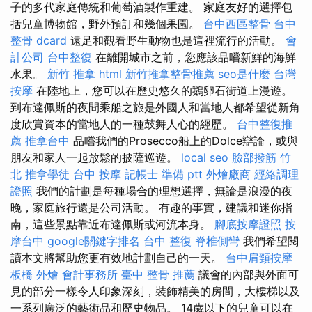
子的多代家庭傳統和葡萄酒製作重建。 家庭友好的選擇包
括兒童博物館，野外預訂和幾個果園。
台中西區整骨
台中
整骨 dcard
遠足和觀看野生動物也是這裡流行的活動。
會
計公司
台中整復
在離開城市之前，您應該品嚐新鮮的海鮮
水果。
新竹 推拿
html
新竹推拿整骨推薦
seo是什麼
台灣
按摩
在陸地上，您可以在歷史悠久的鵝卵石街道上漫遊。
到布達佩斯的夜間乘船之旅是外國人和當地人都希望從新角
度欣賞資本的當地人的一種鼓舞人心的經歷。
台中整復推
薦
推拿台中
品嚐我們的Prosecco船上的Dolce辯論，或與
朋友和家人一起放鬆的披薩巡遊。
local seo
臉部撥筋 竹
北
推拿學徒
台中 按摩
記帳士 準備 ptt
外燴廠商
經絡調理
證照
我們的計劃是每種場合的理想選擇，無論是浪漫的夜
晚，家庭旅行還是公司活動。 有趣的事實，建議和迷你指
南，這些景點靠近布達佩斯或河流本身。
腳底按摩證照
按
摩台中
google關鍵字排名
台中 整復
脊椎側彎
我們希望閱
讀本文將幫助您更有效地計劃自己的一天。
台中肩頸按摩
板橋 外燴
會計事務所
臺中 整骨 推薦
議會的內部與外面可
見的部分一樣令人印象深刻，裝飾精美的房間，大樓梯以及
一系列廣泛的藝術品和歷史物品。 14歲以下的兒童可以在