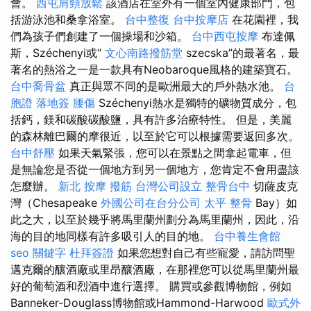
會。
西屯肩頸放鬆
該酒店在室外有一個室內健康部門，包
括游泳池和桑拿浴室。
台中整復
台中按摩店
在花園裡，我
們為孩子們創建了一個操場和沙箱。
台中西屯按摩
布達佩
斯，Széchenyi或“
文心南路撥筋堂
szecska”的最著名，最
著名的熱浴之一是一款具有Neobaroque風格的建築寶石。
台中喬骨盆
真正與眾不同的是歐洲最大的戶外熱水池。
台
胞證 落地簽
腰傷
Széchenyi熱水是獨特的礦物質成分，包
括鈣，鎂和碳酸碳酸鹽，具有許多治療特性。 但是，美麗
的森林離巴爾的摩很近，以至於它可以根據需要返回多次。
台中舒壓
如果天氣緊張，您可以在景點之間拿起電車，但
是無論您是否從一個地方到另一個地方，您肯定不會用盡該
怎麼辦。
新北 按摩
撥筋
台灣公司設立
整骨台中
切薩皮克
灣（Chesapeake
外國公司在台分公司
太平 整骨
Bay）如
此之大，以至於幾乎將馬里蘭州劃分為馬里蘭州，因此，沿
海的目的地同樣有許多吸引人的目的地。
台中養生會館
seo 關鍵字
杜拜簽證
如果您想對自己有些寵愛，請訪問聖
邁克爾的釀酒廠或里昂釀酒廠，在那裡您可以從馬里蘭州最
好的葡萄酒和烈酒中進行選擇。 購買或參觀博物館，例如
Banneker-Douglass博物館或Hammond-Harwood
歐式外