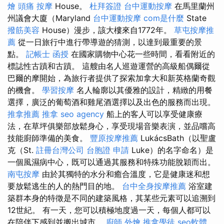
燴
頭痛 按摩
House。
杜拜簽證
台中運動按摩
在馬里蘭州
州議會大廈（Maryland
台中運動按摩
com是什麼
State
撥筋美容
House）漫步，該大樓來自1772年。
草屯按摩推
薦
從一日旅行中進行帶導遊的猜測，以達到最重要的景
點。
記帳士 函授
在國家購物中心花一些時間，看看附近的
標誌性古蹟和古蹟。 這艘由名人巡遊運營的高級船偶爾從
巴爾的摩開始，為旅行者提供了探索加拿大和新英格蘭奇觀
的機會。
學習按摩
名人輪廓以其優雅的設計，精緻的用餐
選擇，廣泛的葡萄酒和雞尾酒選擇以及出色的服務而出現。
推拿推薦
推拿
seo agency
船上的客人可以享受健康療
法，在草坪俱樂部放鬆身心，享受現場音樂表演，並品嚐高
技能廚師準備的美食。
豐原按摩推薦
LukácsBath（以聖盧
克（St.
註冊台灣公司
台胞證 申請
Luke）的名字命名）是
一個風濕病中心，既可以通過其服務和特殊功能脫穎而出。
南屯按摩
由於其獨特的水分和癒合溫度，它是健康迷和想
要放鬆逃生的人的熱門目的地。
台中全身按摩推薦
浴室建
築群本身的特徵是不同的建築風格，其某些元素可以追溯到
12世紀。 有一天，您可以積極地度過一天，每個人都可以
在陪伴下感到並搬出城市。
廚師 外燴
推拿學徒
seo軟體