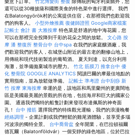
樂意下訂單。
竹北博愛街 整復
除傳統的匈牙利菜餚外，您
還可以從30種披薩和國際美食的特色菜中進行選擇。 我們
在Balatongyörök村的公寓提供住宿，在那裡我們也歡迎我
們的狗客人。
小型外燴推薦
復健師證照
Google商家檔案
記帳士 會計 書
大雅按摩
特色菜是舒適的地中海花園，您
可以在那裡完全投降到千彩的花朵之間的放鬆。
文心路 按
摩
潘 整復所
整骨台中
台中spa
在我們的家庭釀酒廠，我
們歡迎我們的客人，在城堡山附近的最古老的翻修山地上，
用傳統和現代技術製造的葡萄酒。 夏天到達，以充分利用
海灘，並準備拋棄城市的壓力。
竹北 筋膜刀
推拿台中
優
化
整骨院
GOOGLE ANALYTICS
閱讀巴爾的摩最佳地點的
實用指南，並為放鬆做準備。
記帳士 準考證
台中刮痧
新
竹 按摩
東海按摩
幸運的是，該地區和馬里蘭州的更廣闊地
區是美國最美麗的景觀的所在地，包括海岸和巨大的國家公
園。 通過我們獨特的船隻計劃來發現布達佩斯的神奇面
孔！
台中 撥筋
選擇我們的特殊觀光運輸，我們的浪漫晚餐
經絡調理
- 企業計劃或我們輕鬆的雞尾酒體驗，並享受多瑙
河波浪的獨特全景。
台中喬骨盆
全年開業，在巴拉頓福爾
德瓦爾（Balatonföldvár）一個安靜的綠色地區，位於巴拉