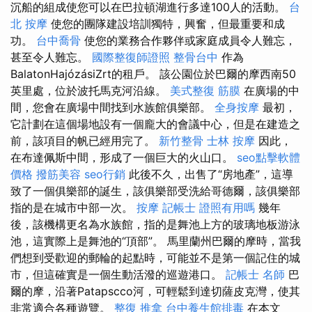
沉船的組成使您可以在巴拉頓湖進行多達100人的活動。
台
北 按摩
使您的團隊建設培訓獨特，興奮，但最重要和成
功。
台中喬骨
使您的業務合作夥伴或家庭成員令人難忘，
甚至令人難忘。
國際整復師證照
整骨台中
作為
BalatonHajózásiZrt的租戶。 該公園位於巴爾的摩西南50
英里處，位於波托馬克河沿線。
美式整復 筋膜
在廣場的中
間，您會在廣場中間找到水族館俱樂部。
全身按摩
最初，
它計劃在這個場地設有一個龐大的會議中心，但是在建造之
前，該項目的帆已經用完了。
新竹整骨
士林 按摩
因此，
在布達佩斯中間，形成了一個巨大的火山口。
seo點擊軟體
價格
撥筋美容
seo行銷
此後不久，出售了“房地產”，這導
致了一個俱樂部的誕生，該俱樂部受洗給哥德爾，該俱樂部
指的是在城市中部一次。
按摩
記帳士 證照有用嗎
幾年
後，該機構更名為水族館，指的是舞池上方的玻璃地板游泳
池，這實際上是舞池的“頂部”。 馬里蘭州巴爾的摩時，當我
們想到受歡迎的郵輪的起點時，可能並不是第一個記住的城
市，但這確實是一個生動活潑的巡遊港口。
記帳士 名師
巴
爾的摩，沿著Patapscco河，可輕鬆到達切薩皮克灣，使其
非常適合各種遊覽。
整復 推拿
台中養生館排毒
在本文