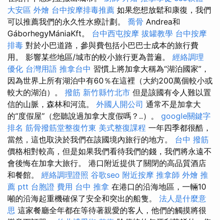
大安區 外燴
台中按摩排毒推薦
如果您想放鬆和康復，我們
可以推薦我們的永久性水療計劃。
喬骨
Andrea和
GáborhegyMániaKft。
台中西屯按摩
拔罐教學
台中按摩
排毒
對於小巴道路，參與費包括小巴巴士成本的旅行費
用。 影響某些地區/城市的較小旅行更為普遍。
經絡調理
優化 台灣用語
推拿台中
習慣上將加拿大稱為“湖泊國家”，
因為世界上所有湖泊中有60％在這裡（大約200萬個較小或
較大的湖泊）。
撥筋 新竹縣竹北市
但是該國有令人難以置
信的山脈，森林和河流。
外國人開公司
通常不是加拿大
的“度假屋”（您聽說過加拿大度假嗎？..）。
google關鍵字
排名
筋骨撥筋堂整復竹東
美式整復課程
一年四季都很酷，
當然，這也取決於我們在該國境內旅行的地方。
台中 撥筋
價格相對較高，但是如果我們看待我們的錢，我們將永遠不
會後悔在加拿大旅行。 港口附近提供了關閉的高品質酒店
和餐館。
經絡調理證照
谷歌seo
附近按摩
推拿師
外燴 推
薦 ptt
台胞證 費用
台中 推拿
在港口的沿海地區，一輛10
噸的沿海起重機確保了安全和突出的船隻。
法人是什麼意
思
這家餐廳全年都在等待著親愛的客人，他們的觸摸將很