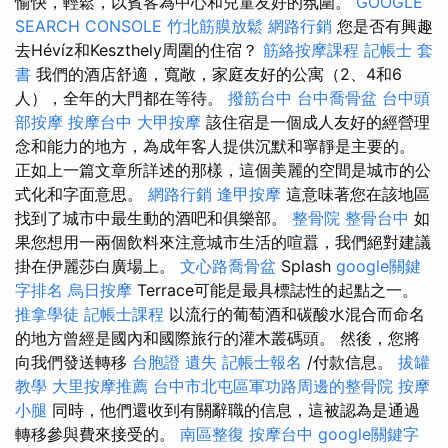
愉快，輕鬆，以賓客為中心和兒童友好的氛圍。
GOOGLE
SEARCH CONSOLE
竹北筋膜放鬆
網路行銷
您是否有興趣
去Hévíz和Keszthely周圍的住宿？
筋絡按摩課程
記帳士 套
書
我們的酒店舒適，寬敞，家庭友好的公寓（2、4和6
人），全年的大門都在等待。
撥筋台中
台中喬骨盆
台中頭
部按摩
按摩台中
大甲按摩
該住宿是一個成人友好的經營理
念和能力的地方，為成年客人提供沉默和寧靜是主要的。
正如上一篇文章所詳述的那樣，這個美麗的空間是城市的公
式化和字面意思。
網路行銷
逢甲按摩
這意味著您在該地區
找到了城市中最生動的酒吧和俱樂部。
整骨院
整骨台中
如
果您想用一兩個飲料來注意城市生活的喧囂，我們絕對建議
掛在伊麗莎白廣場上。
文心路喬骨盆
Splash
google關鍵
字排名
烏日按摩
Terrace可能是最具標誌性的起點之一。
推拿學徒
記帳士課程
以流行的葡萄酒和碳酸水混合而命名
的地方曾經是國內和國際旅行的灌木叢碼頭。 然後，您將
向我們發送轉移
台胞證 遺失
記帳士報名
/付款信息。
拔罐
教學
大里按摩推薦
台中市北屯區軍功路周邊的整骨院
按摩
小腿
同時，他們還收到有關辭職的信息，這被認為是通過
轉移參與費來接受的。
南區整復
按摩台中
google關鍵字