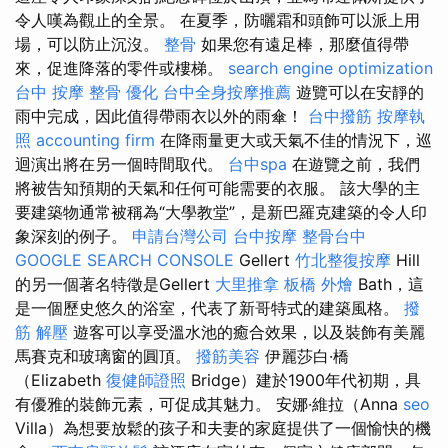
令人嘆為觀止的全景。 在夏季，防曬霜和頭飾可以派上用
場，可以防止沉沒。
整骨
如果您有遠足棒，那麼值得帶
來，促進降落的零件或樓梯。
search engine optimization
台中 按摩 整骨
優化
台中全身按摩推薦
遊覽可以在安靜的
雨中完成，因此值得帶雨衣以外的雨傘！
台中撥筋
按摩執
照
accounting firm
在降雨量更大或天氣不佳的情況下，巡
迴演出將在另一個時間取代。
台中spa
在遊覽之前，我們
將被告知預期的天氣和任何可能需要的衣服。 該大學的主
要建築物通常被稱為“大學教堂”，是新巴羅克建築的令人印
象深刻的例子。
申請台灣公司
台中按摩
整骨台中
GOOGLE SEARCH CONSOLE
Gellert
竹北整復按摩
Hill
的另一個著名特徵是Gellert
大里推拿
板橋 外燴
Bath，這
是一個歷史悠久的浴室，代表了新哥特式的建築風格。
撥
筋 解壓
遊客可以享受溫水池的癒合效果，以及裝飾有美麗
馬賽克和玻璃窗的圓頂。
撥筋美容
伊麗莎白·橋
（Elizabeth
復健師證照
Bridge）建於1900年代初期，具
有優雅的裝飾元素，可促成其魅力。 安娜·維拉（Anna
seo
Villa）為想要放鬆的孩子和夫妻的家庭提供了一個愉快的機