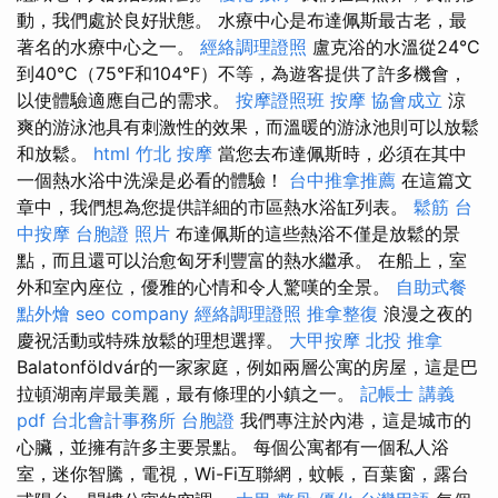
動，我們處於良好狀態。 水療中心是布達佩斯最古老，最
著名的水療中心之一。
經絡調理證照
盧克浴的水溫從24°C
到40°C（75°F和104°F）不等，為遊客提供了許多機會，
以使體驗適應自己的需求。
按摩證照班
按摩
協會成立
涼
爽的游泳池具有刺激性的效果，而溫暖的游泳池則可以放鬆
和放鬆。
html
竹北 按摩
當您去布達佩斯時，必須在其中
一個熱水浴中洗澡是必看的體驗！
台中推拿推薦
在這篇文
章中，我們想為您提供詳細的市區熱水浴缸列表。
鬆筋
台
中按摩
台胞證 照片
布達佩斯的這些熱浴不僅是放鬆的景
點，而且還可以治愈匈牙利豐富的熱水繼承。 在船上，室
外和室內座位，優雅的心情和令人驚嘆的全景。
自助式餐
點外燴
seo company
經絡調理證照
推拿整復
浪漫之夜的
慶祝活動或特殊放鬆的理想選擇。
大甲按摩
北投 推拿
Balatonföldvár的一家家庭，例如兩層公寓的房屋，這是巴
拉頓湖南岸最美麗，最有條理的小鎮之一。
記帳士 講義
pdf
台北會計事務所
台胞證
我們專注於內港，這是城市的
心臟，並擁有許多主要景點。 每個公寓都有一個私人浴
室，迷你智騰，電視，Wi-Fi互聯網，蚊帳，百葉窗，露台