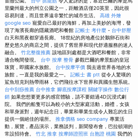
冒險公園。
台中 抓龍筋
令人驚訝的是，靠近巴爾的摩是馬
里蘭州最大的州立公園之一，距離酒店僅20英里，因此很
容易到達，而且世界遠非繁忙的城市生活。
高雄 外燴
google seo
寵愛自己最好的海鮮，再加上美妙的海灣，發
現了海濱長廊的隱藏酒吧和餐館
記帳士 考什麼
-
台中舒壓
白天和黑夜都穿過長廊。 18世紀的房地產位於鵝卵石街和
歷史悠久的商店之間，提供了舊世界和現代舒適服務的迷人
融合。
竹北整復推薦
該地區到處都是大酒吧和餐館，非常
適合晚間發現。
台中 按摩 整骨
參觀巴爾的摩景點的皇冠
珠寶，即國家水族館。
台中按摩平價
我去過世界各地的水
族館，一直是我的最愛之一。
記帳士 書 ptt
從令人驚嘆的
鯊魚坦克到熱帶雨林，它們飛往水下世界和異國生態系統。
台中刮痧推薦
台中推拿
腳底按摩課程
關鍵字操作
數位行
銷
如果您想要更多的感官體驗，請不要錯過4D沉浸式劇
院。 我們的船隻可以為較小的大型家庭活動，婚禮，女孩
和單身派對，週年紀念日，畢業和畢業生或令人難忘的生日
提供一個絕佳的場所。
推拿價格
seo company
專業活
動，展覽，產品演示，業務談判，新聞發布會，巴拉頓湖的
常設招待會。
竹北 推拿
按摩師證照班
台胞證 桃園
我們的