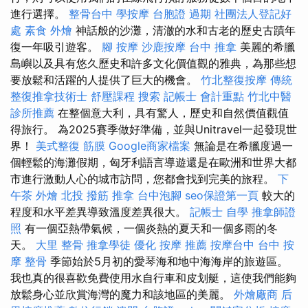
進行選擇。
整骨台中
學按摩
台胞證 過期
社團法人登記好
處
素食 外燴
神話般的沙灘，清澈的水和古老的歷史古蹟年
復一年吸引遊客。
腳 按摩
沙鹿按摩
台中 推拿
美麗的希臘
島嶼以及具有悠久歷史和許多文化價值觀的雅典，為那些想
要放鬆和活躍的人提供了巨大的機會。
竹北整復按摩
傳統
整復推拿技術士
舒壓課程
搜索
記帳士 會計重點
竹北中醫
診所推薦
在整個意大利，具有驚人，歷史和自然價值觀值
得旅行。 為2025賽季做好準備，並與Unitravel一起發現世
界！
美式整復 筋膜
Google商家檔案
無論是在希臘度過一
個輕鬆的海灘假期，匈牙利語言導遊還是在歐洲和世界大都
市進行激動人心的城市訪問，您都會找到完美的旅程。
下
午茶 外燴
北投 撥筋
推拿
台中泡腳
seo保證第一頁
較大的
程度和水平差異導致溫度差異很大。
記帳士 自學
推拿師證
照
有一個亞熱帶氣候，一個炎熱的夏天和一個多雨的冬
天。
大里 整骨
推拿學徒
優化
按摩 推薦
按摩台中
台中 按
摩 整骨
季節始於5月初的愛琴海和地中海海岸的旅遊區。
我也真的很喜歡免費使用水自行車和皮划艇，這使我們能夠
放鬆身心並欣賞海灣的魔力和該地區的美麗。
外燴廠商
后