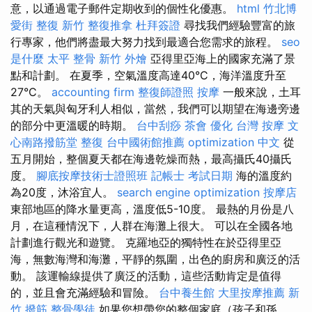
意，以通過電子郵件定期收到的個性化優惠。
html
竹北博
愛街 整復
新竹 整復推拿
杜拜簽證
尋找我們經驗豐富的旅
行專家，他們將盡最大努力找到最適合您需求的旅程。
seo
是什麼
太平 整骨
新竹 外燴
亞得里亞海上的國家充滿了景
點和計劃。 在夏季，空氣溫度高達40°C，海洋溫度升至
27°C。
accounting firm
整復師證照
按摩
一般來說，土耳
其的天氣與匈牙利人相似，當然，我們可以期望在海邊旁邊
的部分中更溫暖的時期。
台中刮痧
茶會
優化
台灣 按摩
文
心南路撥筋堂
整復
台中國術館推薦
optimization 中文
從
五月開始，整個夏天都在海邊乾燥而熱，最高攝氏40攝氏
度。
腳底按摩技術士證照班
記帳士 考試日期
海的溫度約
為20度，沐浴宜人。
search engine optimization
按摩店
東部地區的降水量更高，溫度低5-10度。 最熱的月份是八
月，在這種情況下，人群在海灘上很大。 可以在全國各地
計劃進行觀光和遊覽。 克羅地亞的獨特性在於亞得里亞
海，無數海灣和海灘，平靜的氛圍，出色的廚房和廣泛的活
動。 該運輸線提供了廣泛的活動，這些活動肯定是值得
的，並且會充滿經驗和冒險。
台中養生館
大里按摩推薦
新
竹 撥筋
整骨學徒
如果您想帶您的整個家庭（孩子和孫