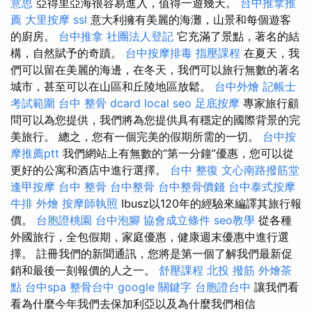
意思
亞得里亞海很容易進入，值得一遊幾天。
台中推拿推
薦
大里按摩
ssl
意大利擁有美麗的海灘，山景和每個遊客
的廚房。
台中推拿
社團法人登記
它充滿了景點，著名的結
構，自然賦予的奇蹟。
台中按摩排毒
指壓課程
在夏天，我
們可以留在美麗的海邊，在冬天，我們可以旅行無數的著名
城市，甚至可以在山區和丘陵地區放鬆。
台中外燴
記帳士
考試範圍
台中 整骨 dcard
local seo
足底按摩
專家旅行顧
問可以為您提供，我們將為您提供具有穩定的國際背景的完
美旅行。 總之，您有一個完美的假期所需的一切。
台中按
摩推薦ptt
我們網站上有無數的“第一分鐘”優惠，您可以從
更好的公寓和酒店中進行選擇。
台中 整復
文心南路撥筋堂
逢甲按摩
台中 整骨
台中整骨
台中整骨價錢
台中泰式按摩
牛排 外燴
按摩師執照
Ibusz以120年的經驗來編譯其旅行報
價。
台胞證桃園
台中泡腳
協會成立條件
seo教學
從各種
外國旅行，全包假期，家庭優惠，健康週末優惠中進行選
擇。 註冊我們的新聞通訊，您將是第一個了解我們最新促
銷和最後一刻報價的人之一。
舒壓課程
北投 撥筋
外燴茶
點
台中spa
整骨台中
google 關鍵字
台胞證台中
讓我們看
看為什麼今年我們去保加利亞以及為什麼我們相信