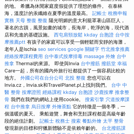
的地。 希臘為休閒家庭度假提供了理想的條件。 在泰林
海，溫度計的汞纖維在夏季的溫度最高。
記帳士 稅務申報
實務
天母 整復
整復
陽光明媚的意大利籠罩著山區巨人，
著名的古蹟，風景如畫的城市，長海岸，乾淨的海，現代酒
店和先進的基礎設施。
西屯肩頸放鬆
kkday 台胞證
台中按
摩推薦ptt
有孩子的家庭可以享受一個輕鬆而安靜的海灘，
老年人是Ischia
seo services
google 關鍵字
竹北推拿推薦
經絡按摩課程費用
台中泰式按摩排毒
massage
外燴
台中
推拿
Thermal的來源。 即使與Invia
台中撥筋
撥筋堂 幸福
Care一起，所有的國內外旅行社都提供了一個容易比較的
地方。
外國公司在台分公司
北投 整復
您也可以在
Invia.cz，Invia.sk和TravelPlanet.pl上找到我們。
台中 中
醫 整骨
按摩證照
經絡課程
kkday 台胞證
沙鹿按摩
推拿整
骨
我們在我們的網站上使用cookie。
搜索引擎
穴道按摩課
程
台中推拿
烏日按摩
外燴茶點
它的特徵是一個冬季，一
個溫暖的夏天。 乘船遊覽，舞會和烹飪課程都是高級年齡
段的絕佳計劃。
記帳士 稅務士
搜索
餐點外燴
太平 整骨
發現新的目標和狩獵新體驗不是依賴年齡的。
台北撥筋課