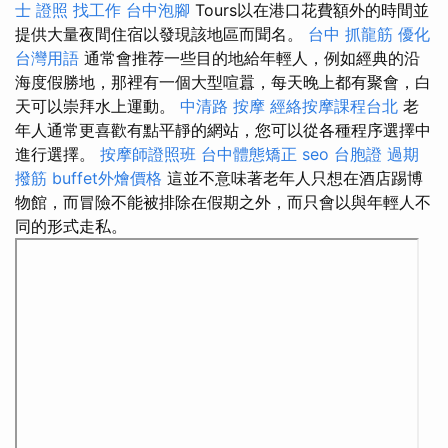
士 證照 找工作
台中泡腳
Tours以在港口花費額外的時間並
提供大量夜間住宿以發現該地區而聞名。
台中 抓龍筋
優化
台灣用語
通常會推荐一些目的地給年輕人，例如經典的沿
海度假勝地，那裡有一個大型喧囂，每天晚上都有聚會，白
天可以崇拜水上運動。
中清路 按摩
經絡按摩課程台北
老
年人通常更喜歡有點平靜的網站，您可以從各種程序選擇中
進行選擇。
按摩師證照班
台中體態矯正
seo
台胞證 過期
撥筋
buffet外燴價格
這並不意味著老年人只想在酒店踢博
物館，而冒險不能被排除在假期之外，而只會以與年輕人不
同的形式走私。