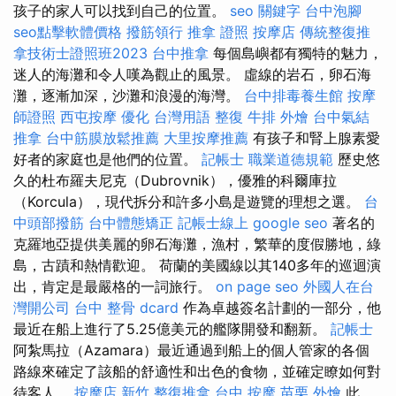
孩子的家人可以找到自己的位置。
seo 關鍵字
台中泡腳
seo點擊軟體價格
撥筋領行
推拿 證照
按摩店
傳統整復推
拿技術士證照班2023
台中推拿
每個島嶼都有獨特的魅力，
迷人的海灘和令人嘆為觀止的風景。 虛線的岩石，卵石海
灘，逐漸加深，沙灘和浪漫的海灣。
台中排毒養生館
按摩
師證照
西屯按摩
優化 台灣用語
整復
牛排 外燴
台中氣結
推拿
台中筋膜放鬆推薦
大里按摩推薦
有孩子和腎上腺素愛
好者的家庭也是他們的位置。
記帳士 職業道德規範
歷史悠
久的杜布羅夫尼克（Dubrovnik），優雅的科爾庫拉
（Korcula），現代拆分和許多小島是遊覽的理想之選。
台
中頭部撥筋
台中體態矯正
記帳士線上
google seo
著名的
克羅地亞提供美麗的卵石海灘，漁村，繁華的度假勝地，綠
島，古蹟和熱情歡迎。 荷蘭的美國線以其140多年的巡迴演
出，肯定是最嚴格的一詞旅行。
on page seo
外國人在台
灣開公司
台中 整骨 dcard
作為卓越簽名計劃的一部分，他
最近在船上進行了5.25億美元的艦隊開發和翻新。
記帳士
阿紮馬拉（Azamara）最近通過到船上的個人管家的各個
路線來確定了該船的舒適性和出色的食物，並確定瞭如何對
待客人。
按摩店
新竹 整復推拿
台中 按摩
苗栗 外燴
此