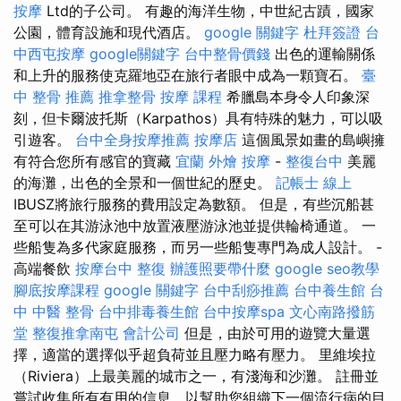
按摩
Ltd的子公司。 有趣的海洋生物，中世紀古蹟，國家
公園，體育設施和現代酒店。
google 關鍵字
杜拜簽證
台
中西屯按摩
google關鍵字
台中整骨價錢
出色的運輸關係
和上升的服務使克羅地亞在旅行者眼中成為一顆寶石。
臺
中 整骨 推薦
推拿整骨
按摩 課程
希臘島本身令人印象深
刻，但卡爾波托斯（Karpathos）具有特殊的魅力，可以吸
引遊客。
台中全身按摩推薦
按摩店
這個風景如畫的島嶼擁
有符合您所有感官的寶藏
宜蘭 外燴
按摩
-
整復台中
美麗
的海灘，出色的全景和一個世紀的歷史。
記帳士 線上
IBUSZ將旅行服務的費用設定為數額。 但是，有些沉船甚
至可以在其游泳池中放置液壓游泳池並提供輪椅通道。 一
些船隻為多代家庭服務，而另一些船隻專門為成人設計。 -
高端餐飲
按摩台中
整復
辦護照要帶什麼
google seo教學
腳底按摩課程
google 關鍵字
台中刮痧推薦
台中養生館
台
中 中醫 整骨
台中排毒養生館
台中按摩spa
文心南路撥筋
堂
整復推拿南屯
會計公司
但是，由於可用的遊覽大量選
擇，適當的選擇似乎超負荷並且壓力略有壓力。 里維埃拉
（Riviera）上最美麗的城市之一，有淺海和沙灘。 註冊並
嘗試收集所有有用的信息，以幫助您組織下一個流行病的目