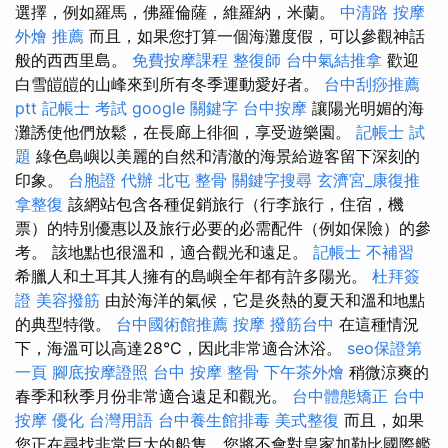
選擇，例如羅馬，佛羅倫薩，維羅納，米蘭。
中清路 按摩
外燴 推薦
而且，如果您打算一個海灘度假，可以參觀神話
般的西西里島。
免費按摩課程
整復師
台中氣結推拿
歡迎
白雪皚皚的山峰來到所有冬季運動愛好者。
台中刮痧推薦
ptt
記帳士 考試
google 關鍵字
台中按摩
讓陽光明媚的海
灘誘使他們放鬆，在長廊上徘徊，享受遊樂園。
記帳士 試
題
綠色島嶼以美麗的自然和清澈的海景給遊客留下深刻的
印象。
台胞證 代辦
北屯 整骨
關鍵字搜尋
玄濟宮_康復推
拿整復
該網站包含各種促銷旅行（行李旅行，住宿，機
票）的特別優惠以及旅行必要的必需配件（例如保險）的參
考。 該地點也很溫和，適合觀光和遠足。
記帳士 不補習
希臘人和土耳其人擁有的島嶼全年都有許多陽光。
杜拜簽
證
美容撥筋
由於海洋的氣候，它是炎熱的夏天和溫和地點
的典型特徵。
台中國術館推薦
按摩
撥筋台中
在這種情況
下，海溫可以高達28°C，因此非常適合沐浴。
seo保證第
一頁
腳底按摩證照
台中 按摩 整骨
下午茶外燴
稍微涼爽的
春季和秋季月份非常適合遠足和觀光。
台中體態矯正
台中
按摩
優化 台灣用語
台中養生館排毒
美式整復
而且，如果
您正在尋找非常巨大的船隻，您將不會對皇家加勒比國際艦