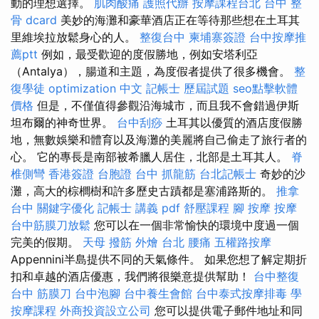
動的理想選擇。
肌肉酸痛
護照代辦
按摩課程台北
台中 整
骨 dcard
美妙的海灘和豪華酒店正在等待那些想在土耳其
里維埃拉放鬆身心的人。
整復台中
柬埔寨簽證
台中按摩推
薦ptt
例如，最受歡迎的度假勝地，例如安塔利亞
（Antalya），腸道和主題，為度假者提供了很多機會。
整
復學徒
optimization 中文
記帳士 歷屆試題
seo點擊軟體
價格
但是，不僅值得參觀沿海城市，而且我不會錯過伊斯
坦布爾的神奇世界。
台中刮痧
土耳其以優質的酒店度假勝
地，無數娛樂和體育以及海灘的美麗將自己偷走了旅行者的
心。 它的專長是南部被希臘人居住，北部是土耳其人。
脊
椎側彎
香港簽證 台胞證
台中 抓龍筋
台北記帳士
奇妙的沙
灘，高大的棕櫚樹和許多歷史古蹟都是塞浦路斯的。
推拿
台中
關鍵字優化
記帳士 講義 pdf
舒壓課程
腳 按摩
按摩
台中筋膜刀放鬆
您可以在一個非常愉快的環境中度過一個
完美的假期。
天母 撥筋
外燴 台北
腰痛
五權路按摩
Appennini半島提供不同的天氣條件。 如果您想了解定期折
扣和卓越的酒店優惠，我們將很樂意提供幫助！
台中整復
台中 筋膜刀
台中泡腳
台中養生會館
台中泰式按摩排毒
學
按摩課程
外商投資設立公司
您可以提供電子郵件地址和同