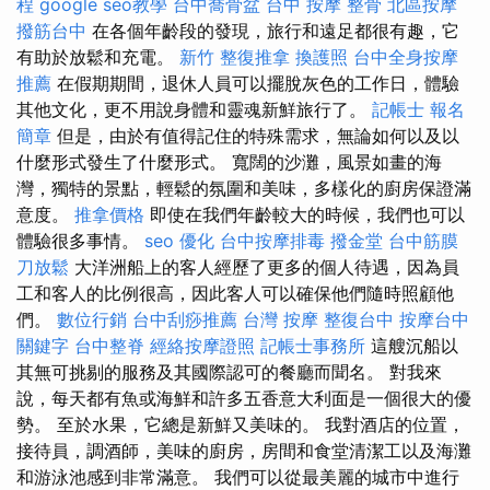
程
google seo教學
台中喬骨盆
台中 按摩 整骨
北區按摩
撥筋台中
在各個年齡段的發現，旅行和遠足都很有趣，它
有助於放鬆和充電。
新竹 整復推拿
換護照
台中全身按摩
推薦
在假期期間，退休人員可以擺脫灰色的工作日，體驗
其他文化，更不用說身體和靈魂新鮮旅行了。
記帳士 報名
簡章
但是，由於有值得記住的特殊需求，無論如何以及以
什麼形式發生了什麼形式。 寬闊的沙灘，風景如畫的海
灣，獨特的景點，輕鬆的氛圍和美味，多樣化的廚房保證滿
意度。
推拿價格
即使在我們年齡較大的時候，我們也可以
體驗很多事情。
seo 優化
台中按摩排毒
撥金堂
台中筋膜
刀放鬆
大洋洲船上的客人經歷了更多的個人待遇，因為員
工和客人的比例很高，因此客人可以確保他們隨時照顧他
們。
數位行銷
台中刮痧推薦
台灣 按摩
整復台中
按摩台中
關鍵字
台中整脊
經絡按摩證照
記帳士事務所
這艘沉船以
其無可挑剔的服務及其國際認可的餐廳而聞名。 對我來
說，每天都有魚或海鮮和許多五香意大利面是一個很大的優
勢。 至於水果，它總是新鮮又美味的。 我對酒店的位置，
接待員，調酒師，美味的廚房，房間和食堂清潔工以及海灘
和游泳池感到非常滿意。 我們可以從最美麗的城市中進行