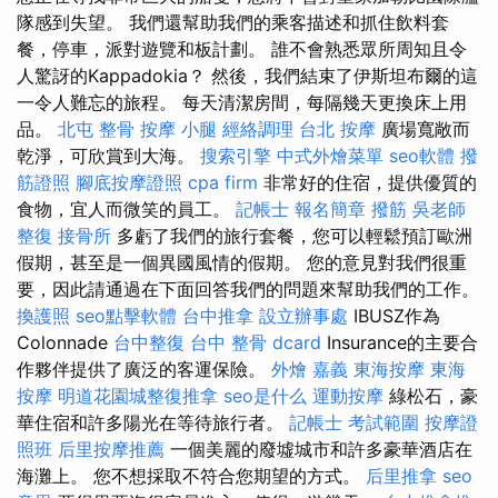
隊感到失望。 我們還幫助我們的乘客描述和抓住飲料套
餐，停車，派對遊覽和板計劃。 誰不會熟悉眾所周知且令
人驚訝的Kappadokia？ 然後，我們結束了伊斯坦布爾的這
一令人難忘的旅程。 每天清潔房間，每隔幾天更換床上用
品。
北屯 整骨
按摩 小腿
經絡調理
台北 按摩
廣場寬敞而
乾淨，可欣賞到大海。
搜索引擎
中式外燴菜單
seo軟體
撥
筋證照
腳底按摩證照
cpa firm
非常好的住宿，提供優質的
食物，宜人而微笑的員工。
記帳士 報名簡章
撥筋
吳老師
整復
接骨所
多虧了我們的旅行套餐，您可以輕鬆預訂歐洲
假期，甚至是一個異國風情的假期。 您的意見對我們很重
要，因此請通過在下面回答我們的問題來幫助我們的工作。
換護照
seo點擊軟體
台中推拿
設立辦事處
IBUSZ作為
Colonnade
台中整復
台中 整骨 dcard
Insurance的主要合
作夥伴提供了廣泛的客運保險。
外燴 嘉義
東海按摩
東海
按摩
明道花園城整復推拿
seo是什么
運動按摩
綠松石，豪
華住宿和許多陽光在等待旅行者。
記帳士 考試範圍
按摩證
照班
后里按摩推薦
一個美麗的廢墟城市和許多豪華酒店在
海灘上。 您不想採取不符合您期望的方式。
后里推拿
seo