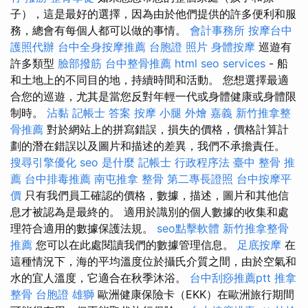
子），這是最好的選擇，因為由於他們提供的許多便利和服
務，總會有每個人都可以做的事情。
會計事務所
按摩台中
護照代辦
台中全身按摩推薦
台胞證 照片
身體按摩
巡遊有
許多類型
臉部撥筋
台中整骨推薦
html
seo services
- 船
和土地上的不同目的地，持續時間和活動。 您想選擇最適
合您的巡遊，尤其是當您反對年輕一代或身體健康或身體限
制時。
沾黏
記帳士 答案
按摩 小腿
外燴 嘉義
新竹推拿整
骨推薦
對於網站上的拼寫錯誤，損失的價格，價格計算計
劃的潛在錯誤以及圖片和描述的差異，我們不承擔責任。
搜尋引擎優化
seo 是什麼
記帳士 行政程序法
臺中 整骨 推
薦
台中排毒推薦
南屯推拿
整骨
第二專長證照
台中按摩平
價
只有我們員工確認的價格，數據，描述，圖片和其他信
息才被認為是最終的。 適用於識別的個人數據的收集和處
理符合適用的數據保護法規。
seo點擊軟體
新竹推拿整骨
推薦
您可以在此處閱讀我們的數據管理信息。
足底按摩
在
這種情況下，海的平均溫度位於攝氏介質之間，由於空氣和
水的宜人溫度，它適合在秋季沐浴。
台中刮痧推薦ptt
推拿
整骨
台胞證 雄獅
歐洲健康保險卡（EKK）在歐洲旅行期間