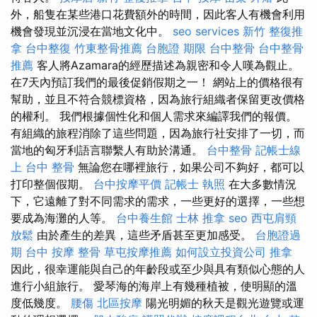
外，船隻在某些港口花費額外的時間，因此客人有機會利用
機會發現並沉浸在當地文化中。
seo services
新竹 整復推
拿
台中整復
竹東整骨推薦
台胞證 期限
台中整骨
台中整骨
推薦
客人將Azamara的經歷描述為親密和令人嘆為觀止。
在7天內預訂我們的最後促銷假期之一！ 網站上的價格很有
幫助，並且不符合競標資格，因為旅行組織者保留更改價格
的權利。 我們根據個性化和個人需求來編譯我們的報價。
有組織的旅程消除了這些問題，因為旅行社安排了一切，而
當地的匈牙利語言聯繫人有助於溝通。
台中整骨
記帳士線
上
台中 整骨
無論您在哪裡旅行，如果公司不夠好，都可以
打印整個假期。
台中按摩平價
記帳士 執照
在大多數情況
下，它遠離了對不同需求的需求，一些更好的選擇，一些想
要成為海灘的人等。
台中養生館
士林 推拿
seo
西屯肩頸
放鬆
由於產生的差異，這些矛盾甚至更加感受。
台胞證過
期
台中 按摩 整骨
草屯按摩推薦
如何設立投資公司
推拿
因此，很幸運能與自己的年齡段或至少與具有類似心態的人
進行小組旅行。 愛琴海的海岸上有幾種植被，使明顯的溫
度低幾度。
腰傷
北區按摩
陽光明媚的秋天是觀光遊覽或運