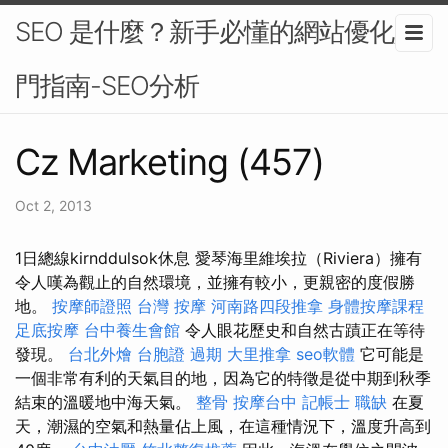
SEO 是什麼？新手必懂的網站優化入
門指南-SEO分析
Cz Marketing (457)
Oct 2, 2013
1日總線kirnddulsok休息 愛琴海里維埃拉（Riviera）擁有
令人嘆為觀止的自然環境，並擁有較小，更親密的度假勝
地。
按摩師證照
台灣 按摩
河南路四段推拿
身體按摩課程
足底按摩
台中養生會館
令人眼花歷史和自然古蹟正在等待
發現。
台北外燴
台胞證 過期
大里推拿
seo軟體
它可能是
一個非常有利的天氣目的地，因為它的特徵是從中期到秋季
結束的溫暖地中海天氣。
整骨
按摩台中
記帳士 職缺
在夏
天，潮濕的空氣和熱量佔上風，在這種情況下，溫度升高到