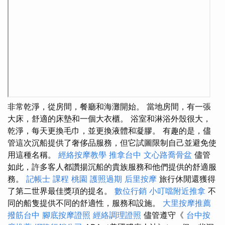
非常乾淨，從房間，餐廳和海灘開始。 當地房間，有一張
大床，舒適的床墊和一個大衣櫃。 浴室和淋浴外殼很大，
乾淨，每天更換毛巾，並更換液體和凝膠。 有趣的是，儘
管這次沉船提供了奢侈品服務，但它試圖限制自己並避免使
用這種名稱。
經絡按摩教學
推拿台中
文心路喬骨盆
儘管
如此，許多客人都讚揚沉船的貴族服務和他們提供的舒適服
務。
記帳士 課程 桃園
護照過期
后里按摩
旅行休閒還獲得
了第二世界最佳獎項的提名。
數位行銷
小叮噹附近推拿
不
同的船隻提供不同的舒適性，服務和設施。
大里按摩推薦
撥筋台中
腳底按摩證照
經絡調理證照
儘管遵守《
台中按