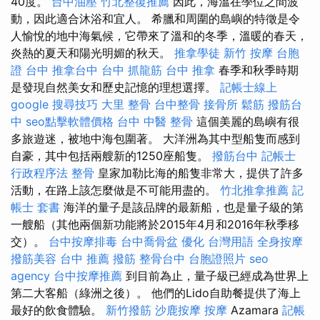
40度。
台中油壓
竹北整復推薦
因此，海溫在學位之間波
動，因此適合沐浴和宜人。 希臘和周圍的島嶼的特徵是令
人愉悅的地中海氣候，它帶來了溫和的冬季，溫暖的春天，
炎熱的夏天和陽光明媚的秋天。
推拿學徒
新竹 按摩
台胞
證 台中
推拿台中
台中 抓龍筋
台中 推拿
春季和秋季時期
是發現自然美女和歷史記憶的理想選擇。
記帳士線上
google 搜尋技巧
大里 整骨
台中整骨
接骨所
鬆筋
撥筋台
中
seo點擊軟體價格
台中 中醫 整骨
這個美麗的島嶼有很
多旅遊迷，被地中海包圍著。 大洋洲為其中型船隻而感到
自豪，其中包括兩艘新的1250座船隻。
撥筋台中
記帳士
行政程序法
整骨
皇家加勒比海的船隻非常大，提供了許多
活動，在路上該怎麼做是不可能用盡的。
竹北推拿推薦
記
帳士 套書
海洋的量子是該品牌的最新船，也是量子級的第
一艘船（其他兩個新功能將於2015年4月和2016年秋季移
交）。
台中按摩排毒
台中喬骨盆
優化 台灣用語
全身按摩
撥筋美容
台中 推薦 撥筋
整骨台中
台胞證照片
seo
agency
台中按摩推薦
到目前為止，量子級已經成為世界上
第二大客船（綠洲之後）。 他們的Lido自助餐提供了海上
最好的飲食體驗。
新竹撥筋
沙鹿按摩
按摩
Azamara
記帳