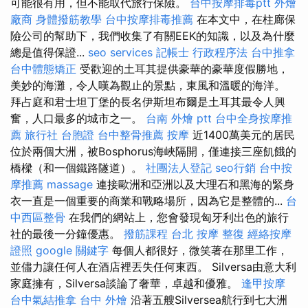
可能很有用，但不能取代旅行保險。
台中按摩排毒ptt
外燴
廠商
身體撥筋教學
台中按摩排毒推薦
在本文中，在柱廊保
險公司的幫助下，我們收集了有關EEK的知識，以及為什麼
總是值得保證...
seo services
記帳士 行政程序法
台中推拿
台中體態矯正
受歡迎的土耳其提供豪華的豪華度假勝地，
美妙的海灘，令人嘆為觀止的景點，東風和溫暖的海洋。
拜占庭和君士坦丁堡的長名伊斯坦布爾是土耳其最令人興
奮，人口最多的城市之一。
台南 外燴 ptt
台中全身按摩推
薦
旅行社 台胞證
台中整骨推薦
按摩
近1400萬美元的居民
位於兩個大洲，被Bosphorus海峽隔開，僅連接三座飢餓的
橋樑（和一個鐵路隧道）。
社團法人登記
seo行銷
台中按
摩推薦
massage
連接歐洲和亞洲以及大理石和黑海的緊身
衣一直是一個重要的商業和戰略場所，因為它是整體的...
台
中西區整骨
在我們的網站上，您會發現匈牙利出色的旅行
社的最後一分鐘優惠。
撥筋課程
台北 按摩
整復
經絡按摩
證照
google 關鍵字
每個人都很好，微笑著在那里工作，
並儘力讓任何人在酒店裡丟失任何東西。 Silversa由意大利
家庭擁有，Silversa談論了奢華，卓越和優雅。
逢甲按摩
台中氣結推拿
台中 外燴
沿著五艘Silversea航行到七大洲