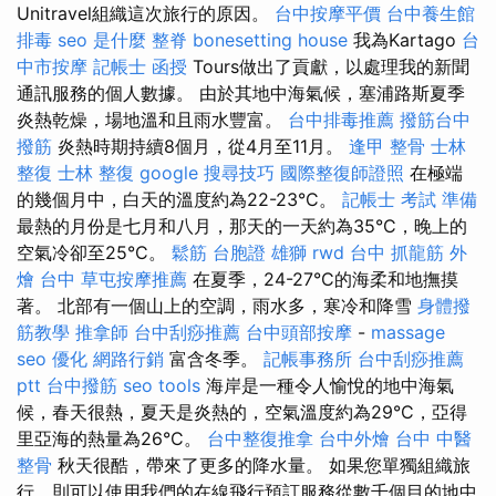
Unitravel組織這次旅行的原因。
台中按摩平價
台中養生館
排毒
seo 是什麼
整脊
bonesetting house
我為Kartago
台
中市按摩
記帳士 函授
Tours做出了貢獻，以處理我的新聞
通訊服務的個人數據。 由於其地中海氣候，塞浦路斯夏季
炎熱乾燥，場地溫和且雨水豐富。
台中排毒推薦
撥筋台中
撥筋
炎熱時期持續8個月，從4月至11月。
逢甲 整骨
士林
整復
士林 整復
google 搜尋技巧
國際整復師證照
在極端
的幾個月中，白天的溫度約為22-23°C。
記帳士 考試 準備
最熱的月份是七月和八月，那天的一天約為35°C，晚上的
空氣冷卻至25°C。
鬆筋
台胞證 雄獅
rwd
台中 抓龍筋
外
燴 台中
草屯按摩推薦
在夏季，24-27°C的海柔和地撫摸
著。 北部有一個山上的空調，雨水多，寒冷和降雪
身體撥
筋教學
推拿師
台中刮痧推薦
台中頭部按摩
-
massage
seo 優化
網路行銷
富含冬季。
記帳事務所
台中刮痧推薦
ptt
台中撥筋
seo tools
海岸是一種令人愉悅的地中海氣
候，春天很熱，夏天是炎熱的，空氣溫度約為29°C，亞得
里亞海的熱量為26°C。
台中整復推拿
台中外燴
台中 中醫
整骨
秋天很酷，帶來了更多的降水量。 如果您單獨組織旅
行，則可以使用我們的在線飛行預訂服務從數千個目的地中