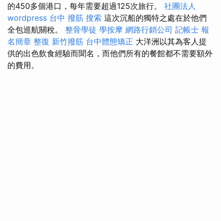
的450多個港口，每年需要超過125次旅行。
社團法人
wordpress
台中 撥筋
搜索
這次沉船的獨特之處在於他們
全包巡航關稅。
整骨學徒
學按摩
網路行銷公司
記帳士 報
名簡章
整復
新竹撥筋
台中體態矯正
大洋洲以其為客人提
供的出色飲食經驗而聞名，而他們所有的餐館都不需要額外
的費用。