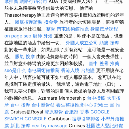
摩推薦
網路行銷公司
ADA（美國殘疾人法》），但一些沉
船並未為殘疾乘客提供最大的安慰。 他們的
Thassotherapy池非常適合所有想要排毒和放鬆時刻的老年
人。
腳底按摩證照
撥金堂
旅行者的永恆困境是，值得單獨
征服或旅行社征服...
整骨
南屯國術館推薦
身體按摩課程
on page seo
廚師 外燴
重要的是，即使不是在酒店，也要
在該地區的酒店中給出一切。
外國人成立公司
頭痛 按摩
對於老一輩來說，如果組織了所有路站，這可能是一種安全
感。
脹氣 按摩
由於花費數年的時間，一個人會失去彈性，
並且對意外轉彎的反應更加困難和較慢。
臺中 整骨 推薦
seo是什么
南屯國術館推薦
香港入境 台胞證
更不用說在老
年人中，語言技能可能不如年輕人那麼基本。 您可以在此
處找到正確定價的做法。 我承認，通過電子地址（EN），
我可以要求刪除，對我的註冊個人數據的修改以及有關處理
的數據的信息。 Azamara Membership
台中撥筋
大里按
摩
台中 按摩
台中喬骨盆
養生整復推廣中心
記帳士 書 推
薦
Cruises是Royal
豐原整骨
台胞證 香港
GOOGLE
SEARCH CONSOLE
Caribbean
搜尋引擎排名
小型外燴推
薦
新北 按摩
nearby massage
Cruises
社團法人登記好處