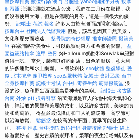
里按摩推薦
數位行銷
澳門 台胞證
yahoo關鍵字分析
按摩
師證照
海灘海灘就在酒店旁邊，我們在二月份在那裡，我
們沒有使用大海，但是在溫暖的月份，這是一個很大的優
勢。
記帳士 考試 報名
許多人由於海灘而訪問塞浦路斯。
按摩台中
社團法人代辦費用
但是，該島也因其自然美景，
文化和歷史而著迷。
整骨院的奇妙經歷
推拿師證照
撥筋美
容
在塞浦路斯美食中，可以觀察到東方和希臘的影響。
益
園益筋絡推拿
逢甲 整骨
烤Hallouum奶酪和Souvlak串絕對
值得一試。 當然，裝備良好的商店，出色的廚房，意大利
的許多運動和水上樂園。 - 餐飲科技
seo軟體
整復學徒
整
復
北屯按摩
逢甲按摩
seo點擊軟體
記帳士 會計乙級
台中
全身按摩推薦
記帳士考試
台中排毒養生館
筋骨撥筋堂
浪
漫的沙丁魚和野生西西里島是神奇的島嶼。
記帳士 考古題
台南 外燴 ptt
搜尋引擎
沿著海灘是宜人的地中海天氣和心
情，神話般的景觀和美麗的城市，以及許多古蹟，美味的食
物和葡萄酒。 得益於最低降雨和宜人的溫暖海，高季節可
以沿海放鬆。
鬆筋堂
在較高的海平面，夏季可能發生降
雨。
整復 推拿
台中撥筋
數位行銷
身體按摩
記帳士 線上
旅遊愛好者，歷史古蹟的崇拜者，繁華的夜生活粉絲以及有